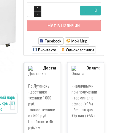
Нет в наличии
Facebook
Мой Мир
Вконтакте
Одноклассники
Доставка
Оплата
По Луганску
- наличными
- доставка
при получении
техники 1000
- терминал в
руб.
офисе (+1%)
- занос техники
- безнал для
от 500 руб
Юр.лиц (+5%)
По области 45
руб/км