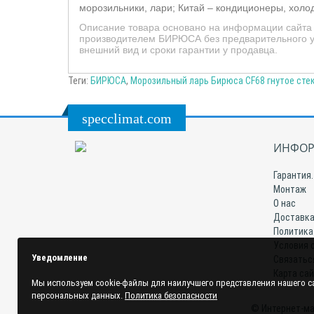
морозильники, лари; Китай – кондиционеры, хол
Описание товара основано на информации сайта п
производителем БИРЮСА без предварительного ув
внешний вид и сроки гарантии у продавца.
Теги:
БИРЮСА
,
Морозильный ларь Бирюса CF68 гнутое стек
specclimat.com
ИНФОР
Гарантия.
Монтаж
О нас
Доставка
Политика
Условия 
Уведомление
Связатьс
Карта са
Мы используем cookie-файлы для наилучшего представления нашего са
персональных данных.
Политика безопасности
© Интернет-ма