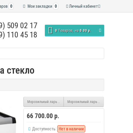
аров
0
Мои закладки
0
Личный кабинет
9) 509 02 17
0
Tоваров,
на
0.00 р.
9) 110 45 18
а стекло
Морозильный ларь Бирюса CF59, крышка стекло
Морозильный ларь Бирюса-210КХ, белый
66 700.00 р.
Доступность:
Нет в наличии