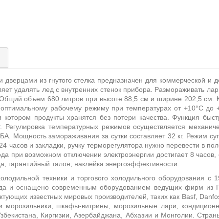
)
и дверцами из гнутого стелка
предназначен для коммерческой и 
ет удалять лед с внутренних стенок прибора. Размораживать ларь
. Общий объем 680 литров при высоте 88,5 см и ширине 202,5 см.
 оптимальному рабочему режиму при температурах от +10°С до +
и котором продукты хранятся без потери качества. Функция быс
Вт. Регулировка температурных режимов осуществляется механич
БА. Мощность замораживания за сутки составляет 32 кг. Режим с
и 24 часов и закладки, ручку терморегулятора нужно перевести в 
а при возможном отключении электроэнергии достигает 8 часов, е
ьда; гарантийный талон; наклейка энергоэффективности.
олодильной техники и торгового холодильного оборудования с 1
ода и оснащено современным оборудованием ведущих фирм из Г
ктующих известных мировых производителей, таких как Basf, Danfo
и морозильники, шкафы-витрины, морозильные лари, кондицио
Узбекистана, Киргизии, Азербайджана, Абхазии и Монголии. Стран