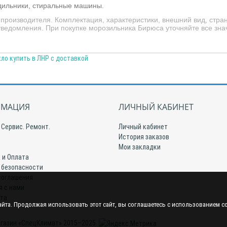
одильники, стиральные машины.
роизводителя. Комплектация, характеристики, внешний вид, стра
едомления. При покупке морозильника Бирюса уточняйте все зна
ло купить в ЛНР с доставкой
МАЦИЯ
ЛИЧНЫЙ КАБИНЕТ
 Сервис. Ремонт.
Личный кабинет
История заказов
Мои закладки
 и Оплата
 безопасности
соглашения
я с нами
йта
йта. Продолжая использовать этот сайт, вы соглашаетесь с использованием c
газин «СпецКлимат» 2015–2025.