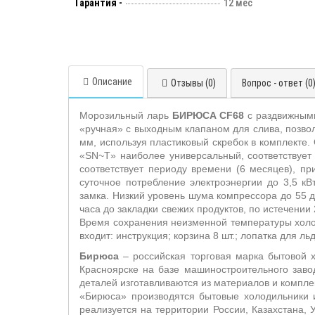
Гарантия -
12 мес
Описание
Отзывы (0)
Вопрос - ответ (0
Морозильный ларь
БИРЮСА
CF68
с раздвижным
«ручная» с выходным клапаном для слива, позволя
мм, используя пластиковый скребок в комплекте
«SN~T» наиболее универсальный, соответствует
соответствует периоду времени (6 месяцев), пр
суточное потребление электроэнергии до 3,5 к
замка. Низкий уровень шума компрессора до 55 д
часа до закладки свежих продуктов, по истечени
Время сохранения неизменной температуры холод
входит: инструкция; корзина 8 шт.; лопатка для л
Бирюса
– российская торговая марка бытовой х
Красноярске на базе машиностроительного зав
деталей изготавливаются из материалов и компле
«Бирюса» производятся бытовые холодильники 
реализуется на территории России, Казахстана, 