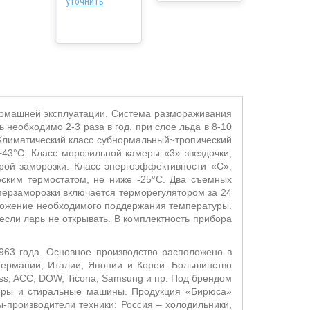
уточнить
домашней эксплуатации. Система размораживания
 необходимо 2-3 раза в год, при слое льда в 8-10
 Климатический класс субнормальный~тропический
43°С. Класс морозильной камеры «3» звездочки,
трой заморозки. Класс энергоэффективности «C»,
еским термостатом, не ниже -25°С. Два съемных
уперзаморозки включается терморегулятором за 24
положение необходимого поддержания температуры.
сли ларь не открывать. В комплектность прибора
963 года. Основное производство расположено в
ермании, Италии, Японии и Кореи. Большинство
ss, ACC, DOW, Ticona, Samsung и пр. Под брендом
неры и стиральные машины. Продукция «Бирюса
»
ы-производители техники: Россия – холодильники,