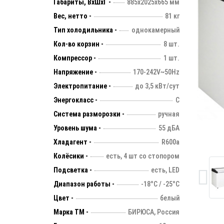
Габариты, ВхШхГ -
885х2025х665 мм
Вес, нетто -
81 кг
Тип холодильника -
однокамерный
Кол-во корзин -
8 шт.
Компрессор -
1 шт.
Напряжение -
170-242V~50Hz
Электропитание -
до 3,5 кВт/сут
Энергокласс -
С
Система разморозки -
ручная
Уровень шума -
55 дБА
Хладагент -
R600a
Колёсики -
есть, 4 шт со стопором
Подсветка -
есть, LED
Диапазон работы -
-18°С / -25°С
Цвет -
белый
Марка ТМ -
БИРЮСА, Россия