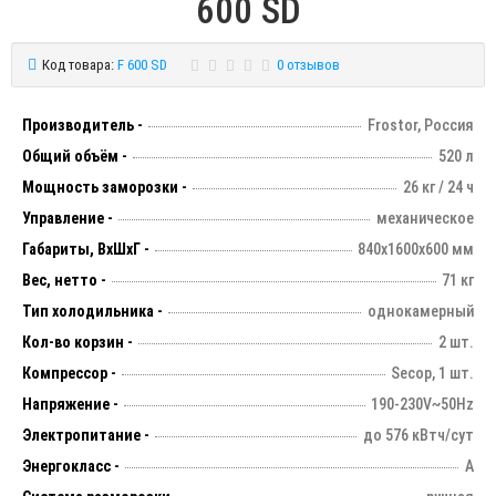
600 SD
Код товара:
F 600 SD
0 отзывов
Производитель -
Frostor, Россия
Общий объём -
520 л
Мощность заморозки -
26 кг / 24 ч
Управление -
механическое
Габариты, ВхШхГ -
840х1600х600 мм
Вес, нетто -
71 кг
Тип холодильника -
однокамерный
Кол-во корзин -
2 шт.
Компрессор -
Secop, 1 шт.
Напряжение -
190-230V~50Hz
Электропитание -
до 576 кВтч/сут
Энергокласс -
А