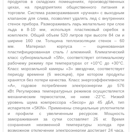
продуктов в складских помещениях, производственных
цехах, на предприятиях общественного питания и
торговли.
Система размораживания «ручная» с выходным
клапаном для слива, позволяет удалять лед с внутренних
стенок прибора. Размораживать ларь желательно при слое
льда в 8-10 мм, используя пластиковый скребок в
комплекте. Общий объем 520 литров при высоте 84 см и
ширине 160 см. Толщина теплоизоляции ст
енок – 60
мм.
Материал корпуса – оцинкованная
пластифицированная сталь / алюминий.
Климатический
класс субнормальный «SN
», соответствует оптимальному
рабочему режиму при температурах от +10°С до +30°С.
Класс морозильной камеры «3» звездочки, соответствует
периоду времени (6 месяцев), при котором продукты
хранятся без потери качества. Класс энергоэффективности
«А», годовое потребление электроэнергии до 576
кВт. Регулировка температурных режимов осуществляется
механическим термостатом, не ниже -22°С. Низкий
уровень шума компрессора «
Secop
» до 45 дБА, тип
испарителя «
SKIN
». Применены специальные уплотнители
и профили с увеличенным ресурсом. Мощность
замораживания за сутки составляет 26 кг. Время
сохранения неизменной температуры холода при
возможном отключении электроэнергии достигает 24 часа,