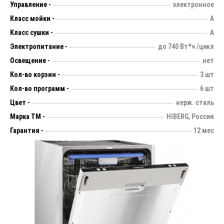
Управление -
электронное
Класс мойки -
А
Класс сушки -
А
Электропитание -
до 740 Вт*ч /цикл
Освещение -
нет
Кол-во корзин -
3 шт
Кол-во программ -
6 шт
Цвет -
нерж. сталь
Марка ТМ -
HIBERG, Россия
Гарантия -
12 мес