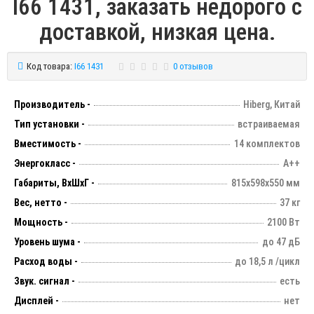
I66 1431, заказать недорого с
доставкой, низкая цена.
Код товара:
I66 1431
0 отзывов
Производитель -
Hiberg, Китай
Тип установки -
встраиваемая
Вместимость -
14 комплектов
Энергокласс -
А++
Габариты, ВхШхГ -
815х598х550 мм
Вес, нетто -
37 кг
Мощность -
2100 Вт
Уровень шума -
до 47 дБ
Расход воды -
до 18,5 л /цикл
Звук. сигнал -
есть
Дисплей -
нет