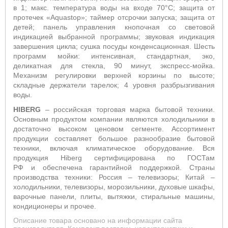
в 1; макс. температура воды на входе 70°С; защита от
протечек «Aquastop»; таймер отсрочки запуска; защита от
детей; панель управления кнопочная со световой
индикацией выбранной программы; звуковая индикация
завершения цикла; сушка посуды конденсационная. Шесть
программ мойки: интенсивная, стандартная, эко,
деликатная для стекла, 90 минут, экспресс-мойка.
Механизм регулировки верхней корзины по высоте;
складные держатели тарелок; 4 уровня разбрызгивания
воды.
HIBERG
– российская торговая марка бытовой техники.
Основным продуктом компании являются холодильники в
достаточно высоком ценовом сегменте. Ассортимент
продукции составляет большое разнообразие бытовой
техники, включая климатическое оборудование. Вся
продукция Hiberg сертифицирована по ГОСТам
РФ и обеспечена гарантийной поддержкой. Страны
производства техники: Россия – телевизоры; Китай –
холодильники, телевизоры, морозильники, духовые шкафы,
варочные панели, плиты, вытяжки, стиральные машины,
кондиционеры и прочее.
Описание товара основано на информации сайта