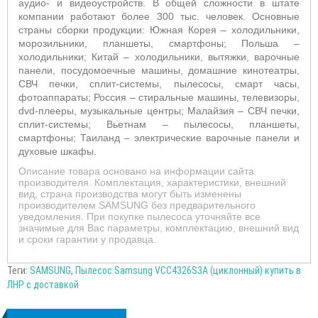
аудио- и видеоустройств. В общей сложности в штате
компании работают более 300 тыс. человек. Основные
страны сборки продукции: Южная Корея – холодильники,
морозильники, планшеты, смартфоны; Польша –
холодильники; Китай – холодильники, вытяжки, варочные
панели, посудомоечные машины, домашние кинотеатры,
СВЧ печки, сплит-системы, пылесосы, смарт часы,
фотоаппараты; Россия – стиральные машины, телевизоры,
dvd-плееры, музыкальные центры; Малайзия – СВЧ печки,
сплит-системы; Вьетнам – пылесосы, планшеты,
смартфоны; Таиланд – электрические варочные панели и
духовые шкафы.
Описание товара основано на информации сайта
производителя. Комплектация, характеристики, внешний
вид, страна производства могут быть изменены
производителем SAMSUNG без предварительного
уведомления. При покупке пылесоса уточняйте все
значимые для Вас параметры, комплектацию, внешний вид
и сроки гарантии у продавца.
Теги:
SAMSUNG
,
Пылесос Samsung VCC4326S3A (циклонный) купить в
ЛНР с доставкой