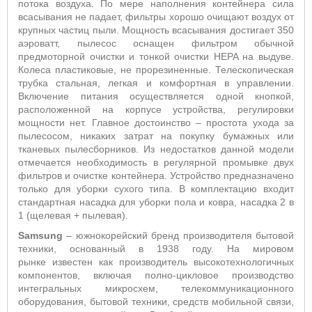
потока воздуха. По мере наполнения контейнера сила
всасывания не падает, фильтры хорошо очищают воздух от
крупных частиц пыли. Мощность всасывания достигает 350
аэроватт, пылесос оснащен фильтром обычной
предмоторной очистки и тонкой очистки HEPA на выдуве.
Колеса пластиковые, не прорезиненные. Телескопическая
трубка стальная, легкая и комфортная в управлении.
Включение питания осуществляется одной кнопкой,
расположенной на корпусе устройства, регулировки
мощности нет. Главное достоинство – простота ухода за
пылесосом, никаких затрат на покупку бумажных или
тканевых пылесборников. Из недостатков данной модели
отмечается необходимость в регулярной промывке двух
фильтров и очистке контейнера. Устройство предназначено
только для уборки сухого типа. В комплектацию входит
стандартная насадка для уборки пола и ковра, насадка 2 в
1 (щелевая + пылевая).
Samsung
– южнокорейский бренд производителя бытовой
техники, основанный в 1938 году. На мировом
рынке известен как производитель высокотехнологичных
компонентов, включая полно-цикловое производство
интегральных микросхем, телекоммуникационного
оборудования, бытовой техники, средств мобильной связи,