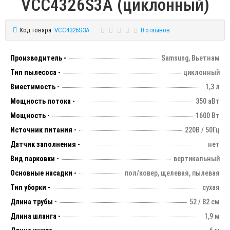
VCC4326S3A (циклонный)
Код товара:
VCC4326S3A
0 отзывов
Производитель -
Samsung, Вьетнам
Тип пылесоса -
циклонный
Вместимость -
1,3 л
Мощность потока -
350 аВт
Мощность -
1600 Вт
Источник питания -
220В / 50Гц
Датчик заполнения -
нет
Вид парковки -
вертикальный
Основные насадки -
пол/ковер, щелевая, пылевая
Тип уборки -
сухая
Длина трубы -
52 / 82 см
Длина шланга -
1,9 м