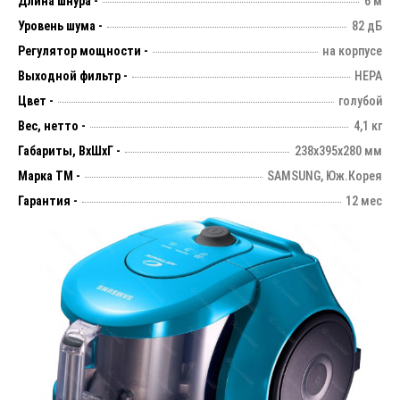
Длина шнура -
6 м
Уровень шума -
82 дБ
Регулятор мощности -
на корпусе
Выходной фильтр -
HEPA
Цвет -
голубой
Вес, нетто -
4,1 кг
Габариты, ВхШхГ -
238х395х280 мм
Марка ТМ -
SAMSUNG, Юж.Корея
Гарантия -
12 мес