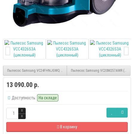
Пылесос Samsung VC24FHNJGWQ (мешковой)
Пылесос Samsung VC20M257AWR (мешк
13 090.00 р.
Доступность:
На складе
В корзину