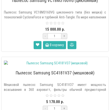
Пылесос Samsung VC18M3160VG (циклонный)
Пылесос Samsung VC18M3160VG циклонного типа (без мешка) с
технологией CycloneForce и турбиной Anti-Tangle. По мере наполнения
контейнера ..
15 000.00 р.
-
+
В корзину
Пылесос Samsung SC4181V37 (мешковой)
Мешковой пылесос Samsung SC4181V37 имеет мощность
всасывания в 360 аэроватт, фильтры обычной предмоторной
очистки и тонкой очистки на выд..
5 170.00 р.
-
+