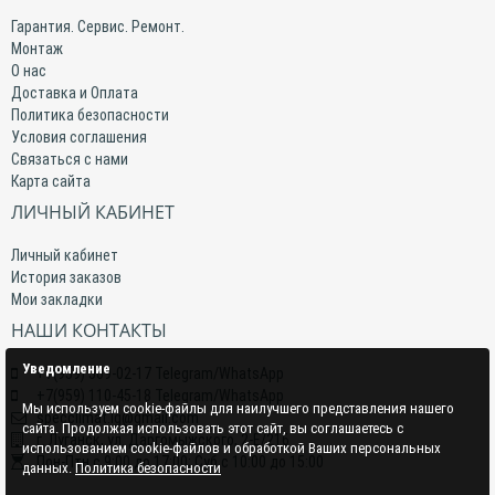
Гарантия. Сервис. Ремонт.
Монтаж
О нас
Доставка и Оплата
Политика безопасности
Условия соглашения
Связаться с нами
Карта сайта
ЛИЧНЫЙ КАБИНЕТ
Личный кабинет
История заказов
Мои закладки
НАШИ КОНТАКТЫ
Уведомление
+7(959) 509-02-17 Telegram/WhatsApp
+7(959) 110-45-18 Telegram/WhatsApp
Мы используем cookie-файлы для наилучшего представления нашего
specclimat.lg@gmail.com
сайта. Продолжая использовать этот сайт, вы соглашаетесь с
г. Луганск, ул. Даргомыжского, 2-Е/216
использованием cookie-файлов и обработкой Ваших персональных
Пон-Птн с 9:00 до 17:00; Суб с 10:00 до 15:00
данных.
Политика безопасности