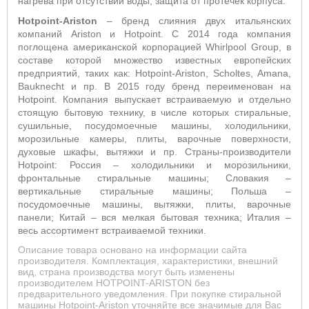
нагрева при отсутствии воды; защита от протечек корпуса.
Hotpoint-Ariston
– бренд слияния двух итальянских
компаний Ariston и Hotpoint. С 2014 года компания
поглощена американской корпорацией Whirlpool Group, в
составе которой множество известных европейских
предприятий, таких как: Hotpoint-Ariston, Scholtes, Amana,
Bauknecht и пр. В 2015 году бренд переименован на
Hotpoint. Компания выпускает встраиваемую и отдельно
стоящую бытовую технику, в числе которых стиральные,
сушильные, посудомоечные машины, холодильники,
морозильные камеры, плиты, варочные поверхности,
духовые шкафы, вытяжки и пр. Страны-производители
Hotpoint: Россия – холодильники и морозильники,
фронтальные стиральные машины; Словакия –
вертикальные стиральные машины; Польша –
посудомоечные машины, вытяжки, плиты, варочные
панели; Китай – вся мелкая бытовая техника; Италия –
весь ассортимент встраиваемой техники.
Описание товара основано на информации сайта
производителя. Комплектация, характеристики, внешний
вид, страна производства могут быть изменены
производителем HOTPOINT-ARISTON без
предварительного уведомления. При покупке стиральной
машины Hotpoint-Ariston уточняйте все значимые для Вас