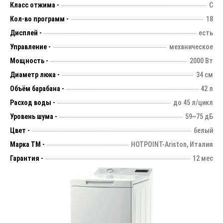
Класс отжима -
C
Кол-во программ -
18
Дисплей -
есть
Управление -
механическое
Мощность -
2000 Вт
Диаметр люка -
34 см
Объём барабана -
42 л
Расход воды -
до 45 л/цикл
Уровень шума -
59~75 дБ
Цвет -
белый
Марка ТМ -
HOTPOINT-Ariston, Италия
Гарантия -
12 мес