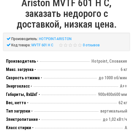
Ariston MVTF 601 H C,
заказать недорого с
доставкой, низкая цена.
Производитель:
HOTPOINT-ARISTON
Код товара:
MVTF 601 H C
0 отзывов
Производитель -
Hotpoint, Словакия
Макс. загрузка -
6 кг
Скорость отжима -
до 1000 об/мин
Энергокласс -
А++
Габариты, ВхШхГ -
900х400х600 мм
Вес, нетто -
62 кг
Тип загрузки -
вертикальный
Электропитание -
до 1,02 кВт/ч
Класс стирки -
А