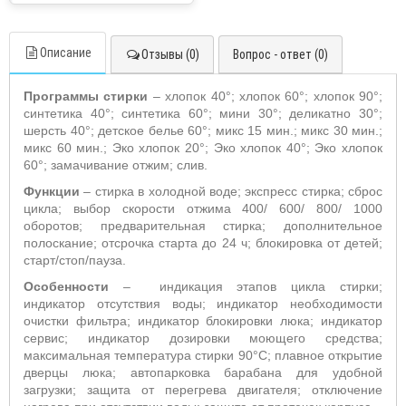
Описание
Отзывы (0)
Вопрос - ответ (0)
Программы стирки
– хлопок 40°; хлопок 60°; хлопок 90°;
синтетика 40°; синтетика 60°; мини 30°; деликатно 30°;
шерсть 40°; детское белье 60°; микс 15 мин.; микс 30 мин.;
микс 60 мин.; Эко хлопок 20°; Эко хлопок 40°; Эко хлопок
60°; замачивание отжим; слив.
Функции
– стирка в холодной воде; экспресс стирка; сброс
цикла; выбор скорости отжима 400/ 600/ 800/ 1000
оборотов; предварительная стирка; дополнительное
полоскание; отсрочка старта до 24 ч;
блокировка от детей;
старт/стоп/пауза.
Особенности
–
индикация этапов цикла стирки;
индикатор отсутствия воды; индикатор необходимости
очистки фильтра; индикатор блокировки люка; индикатор
сервис; индикатор дозировки моющего средства;
максимальная температура стирки 90°С; плавное открытие
дверцы люка; автопарковка барабана для удобной
загрузки; защита от перегрева двигателя; отключение