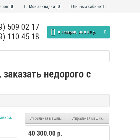
аров
0
Мои закладки
0
Личный кабинет
9) 509 02 17
0
Tоваров,
на
0.00 р.
9) 110 45 18
 заказать недорого с
Стиральная машина Hotpoint-Ariston WMTL 501 L CIS
Стиральная машина Hotpoint-Ariston WMTF
40 300.00 р.