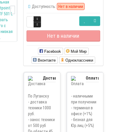
Доступность:
Нет в наличии
Нет в наличии
Facebook
Мой Мир
Вконтакте
Одноклассники
Доставка
Оплата
По Луганску
- наличными
- доставка
при получении
техники 1000
- терминал в
руб.
офисе (+1%)
- занос техники
- безнал для
от 500 руб
Юр.лиц (+5%)
По области 45