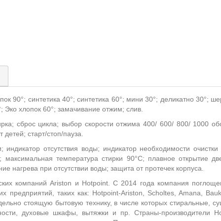
)
опок 90°; синтетика 40°; синтетика 60°; мини 30°; деликатно 30°; ше
°; Эко хлопок 60°; замачивание отжим; слив.
ирка; сброс цикла; выбор скорости отжима 400/ 600/ 800/ 1000 о
т детей; старт/стоп/пауза.
и; индикатор отсутствия воды; индикатор необходимости очистки
; максимальная температура стирки 90°С; плавное открытие д
ние нагрева при отсутствии воды; защита от протечек корпуса.
ких компаний Ariston и Hotpoint. С 2014 года компания поглоще
х предприятий, таких как: Hotpoint-Ariston, Scholtes, Amana, Ba
тдельно стоящую бытовую технику, в числе которых стиральные, 
ости, духовые шкафы, вытяжки и пр. Страны-производители Hot