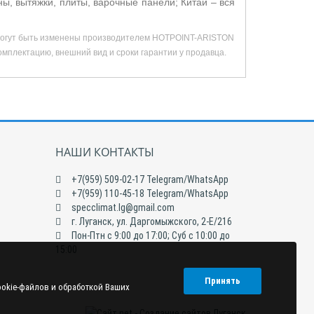
 вытяжки, плиты, варочные панели; Китай – вся
а могут быть изменены производителем HOTPOINT-ARISTON
омплектацию, внешний вид и сроки гарантии у продавца.
НАШИ КОНТАКТЫ
+7(959) 509-02-17 Telegram/WhatsApp
+7(959) 110-45-18 Telegram/WhatsApp
specclimat.lg@gmail.com
г. Луганск, ул. Даргомыжского, 2-Е/216
Пон-Птн с 9:00 до 17:00; Суб с 10:00 до
15:00
Принять
ookie-файлов и обработкой Ваших