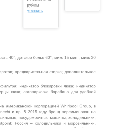
руб/км
уточнить
рсть 40°; детское белье 60°; микс 15 мин.; микс 30
боротов; предварительная стирка; дополнительное
 фильтра; индикатор блокировки люка; индикатор
верцы люка; автопарковка барабана для удобной
на американской корпорацией Whirlpool Group, в
uknecht и пр. В 2015 году бренд переименован на
сушильные, посудомоечные машины, холодильники,
point: Россия – холодильники и морозильники,