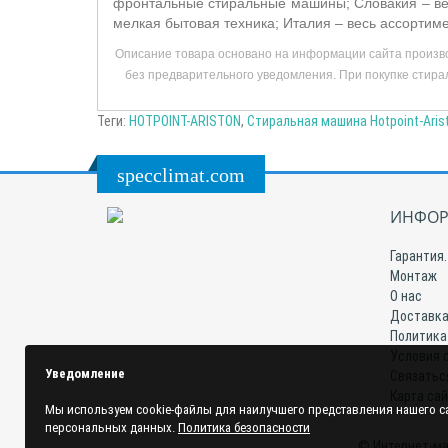
фронтальные стиральные машины; Словакия – ве
мелкая бытовая техника; Италия – весь ассортим
Описание товара основано на информации сайта произво
без предварительного уведомления. При покупке стирал
Теги:
HOTPOINT-ARISTON
,
Стиральная машина Hotpoint-Aris
specclimat.com
ИНФОР
Гарантия.
Монтаж
О нас
Доставка
Политика
Условия 
Уведомление
Связатьс
Карта са
Мы используем cookie-файлы для наилучшего представления нашего са
персональных данных.
Политика безопасности
© Интернет-ма