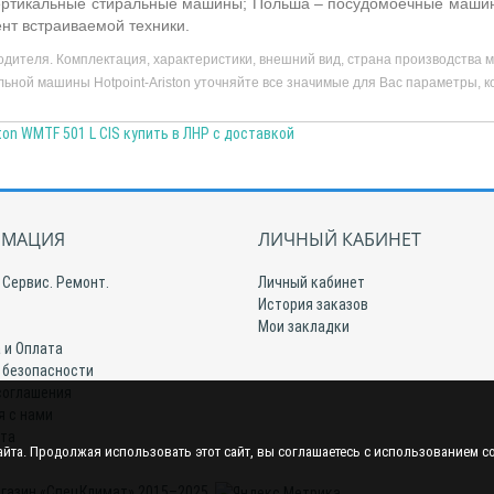
ртикальные стиральные машины; Польша – посудомоечные машины,
ент встраиваемой техники.
дителя. Комплектация, характеристики, внешний вид, страна производств
ьной машины Hotpoint-Ariston уточняйте все значимые для Вас параметры, к
ton WMTF 501 L CIS купить в ЛНР с доставкой
МАЦИЯ
ЛИЧНЫЙ КАБИНЕТ
 Сервис. Ремонт.
Личный кабинет
История заказов
Мои закладки
 и Оплата
 безопасности
соглашения
я с нами
йта
йта. Продолжая использовать этот сайт, вы соглашаетесь с использованием c
газин «СпецКлимат» 2015–2025.