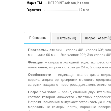
Марка ТМ -
HOTPOINT-Ariston, Италия
Гарантия -
12 мес
Описание
Отзывы (0)
Вопрос - ответ (0
Программы стирки
– хлопок 40°; хлопок 60°; хл
мин.; микс 60 мин.; Эко хлопок 20°; Эко хлопок 40
Функции
– стирка в холодной воде; экспресс ст
полоскание; отсрочка старта до 24 ч;
блокировка о
Особенности
–
индикация этапов цикла стирк
сервис; индикатор дозировки моющего средства
загрузки; защита от перегрева двигателя; отключе
Hotpoint-Ariston
– бренд слияния двух итальянс
составе которой множество известных европейски
Hotpoint. Компания выпускает встраиваемую и о
морозильные камеры, плиты, варочные поверхн