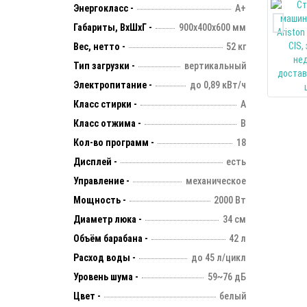
Энергокласс -
А+
Габариты, ВхШхГ -
900х400х600 мм
Вес, нетто -
52 кг
Тип загрузки -
вертикальный
Электропитание -
до 0,89 кВт/ч
Класс стирки -
А
Класс отжима -
В
Кол-во программ -
18
Дисплей -
есть
Управление -
механическое
Мощность -
2000 Вт
Диаметр люка -
34 см
Объём барабана -
42 л
Расход воды -
до 45 л/цикл
Уровень шума -
59~76 дБ
Цвет -
белый