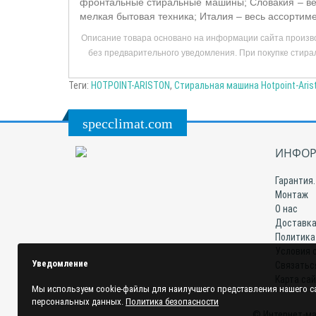
фронтальные стиральные машины; Словакия – ве
мелкая бытовая техника; Италия – весь ассортим
Описание товара основано на информации сайта произво
без предварительного уведомления. При покупке стирал
Теги:
HOTPOINT-ARISTON
,
Стиральная машина Hotpoint-Aris
specclimat.com
ИНФОР
Гарантия.
Монтаж
О нас
Доставка
Политика
Условия 
Уведомление
Связатьс
Карта са
Мы используем cookie-файлы для наилучшего представления нашего са
персональных данных.
Политика безопасности
© Интернет-ма