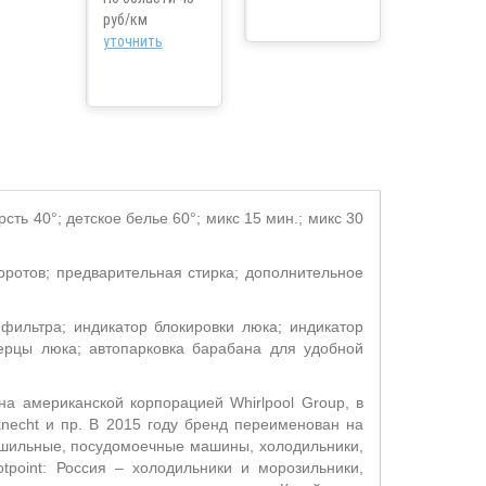
руб/км
уточнить
рсть 40°; детское белье 60°; микс 15 мин.; микс 30
боротов; предварительная стирка; дополнительное
 фильтра; индикатор блокировки люка; индикатор
верцы люка; автопарковка барабана для удобной
на американской корпорацией Whirlpool Group, в
uknecht и пр. В 2015 году бренд переименован на
сушильные, посудомоечные машины, холодильники,
point: Россия – холодильники и морозильники,