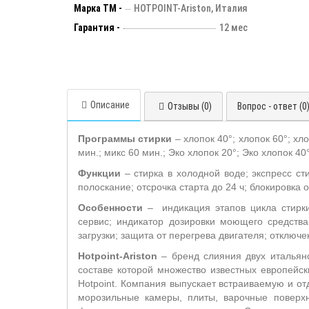
Марка ТМ -
HOTPOINT-Ariston, Италия
Гарантия -
12 мес
Описание
Отзывы (0)
Вопрос - ответ (0
Программы стирки
– хлопок 40°; хлопок 60°; хл
мин.; микс 60 мин.; Эко хлопок 20°; Эко хлопок 40
Функции
– стирка в холодной воде; экспресс ст
полоскание; отсрочка старта до 24 ч;
блокировка о
Особенности
–
индикация этапов цикла стирк
сервис; индикатор дозировки моющего средства
загрузки; защита от перегрева двигателя; отключе
Hotpoint-Ariston
– бренд слияния двух итальянс
составе которой множество известных европейски
Hotpoint. Компания выпускает встраиваемую и о
морозильные камеры, плиты, варочные поверхн