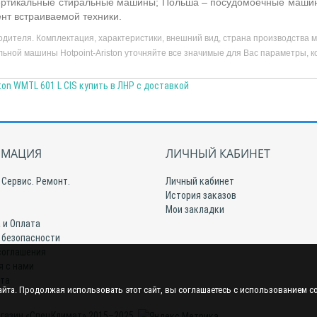
ртикальные стиральные машины; Польша – посудомоечные машины,
ент встраиваемой техники.
дителя. Комплектация, характеристики, внешний вид, страна производств
ьной машины Hotpoint-Ariston уточняйте все значимые для Вас параметры, к
ton WMTL 601 L CIS купить в ЛНР с доставкой
МАЦИЯ
ЛИЧНЫЙ КАБИНЕТ
 Сервис. Ремонт.
Личный кабинет
История заказов
Мои закладки
 и Оплата
 безопасности
соглашения
я с нами
йта
йта. Продолжая использовать этот сайт, вы соглашаетесь с использованием c
газин «СпецКлимат» 2015–2025.