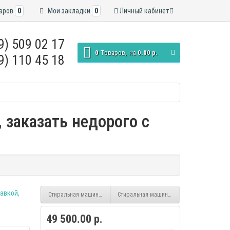
аров
0
Мои закладки
0
Личный кабинет
9) 509 02 17
0
Tоваров,
на
0.00 р.
9) 110 45 18
 заказать недорого с
Стиральная машина Hotpoint-Ariston RST 703 DW
Стиральная машина Hotpoint-Ariston NS 9
49 500.00 р.