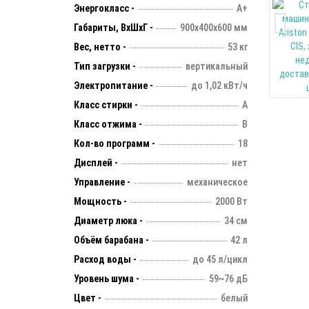
Энергокласс -
А+
Габариты, ВхШхГ -
900х400х600 мм
Вес, нетто -
53 кг
Тип загрузки -
вертикальный
Электропитание -
до 1,02 кВт/ч
Класс стирки -
А
Класс отжима -
В
Кол-во программ -
18
Дисплей -
нет
Управление -
механическое
Мощность -
2000 Вт
Диаметр люка -
34 см
Объём барабана -
42 л
Расход воды -
до 45 л/цикл
Уровень шума -
59~76 дБ
Цвет -
белый