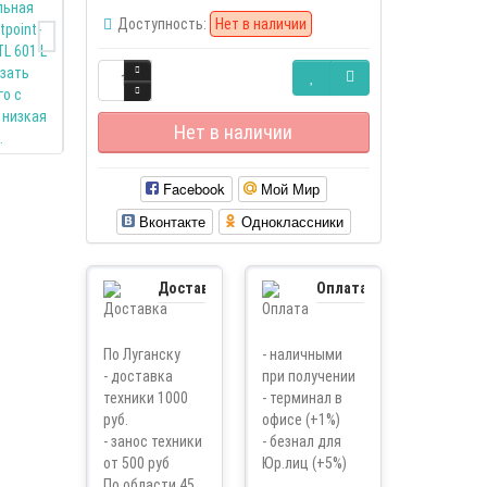
Доступность:
Нет в наличии
Нет в наличии
Facebook
Мой Мир
Вконтакте
Одноклассники
Доставка
Оплата
По Луганску
- наличными
- доставка
при получении
техники 1000
- терминал в
руб.
офисе (+1%)
- занос техники
- безнал для
от 500 руб
Юр.лиц (+5%)
По области 45