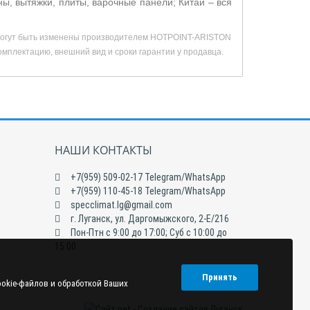
 вытяжки, плиты, варочные панели; Китай – вся
а могут быть изменены производителем HOTPOINT-ARISTON
омплектацию, внешний вид и сроки гарантии у продавца.
НАШИ КОНТАКТЫ
+7(959) 509-02-17 Telegram/WhatsApp
+7(959) 110-45-18 Telegram/WhatsApp
specclimat.lg@gmail.com
г. Луганск, ул. Даргомыжского, 2-Е/216
Пон-Птн с 9:00 до 17:00; Суб с 10:00 до
15:00
Принять
ookie-файлов и обработкой Ваших