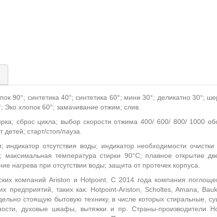
)
опок 90°; синтетика 40°; синтетика 60°; мини 30°; деликатно 30°; ше
°; Эко хлопок 60°; замачивание отжим; слив.
ирка; сброс цикла; выбор скорости отжима 400/ 600/ 800/ 1000 о
т детей; старт/стоп/пауза.
и; индикатор отсутствия воды; индикатор необходимости очистки
; максимальная температура стирки 90°С; плавное открытие д
ние нагрева при отсутствии воды; защита от протечек корпуса.
ких компаний Ariston и Hotpoint. С 2014 года компания поглоще
х предприятий, таких как: Hotpoint-Ariston, Scholtes, Amana, Ba
тдельно стоящую бытовую технику, в числе которых стиральные, 
ости, духовые шкафы, вытяжки и пр. Страны-производители Hot