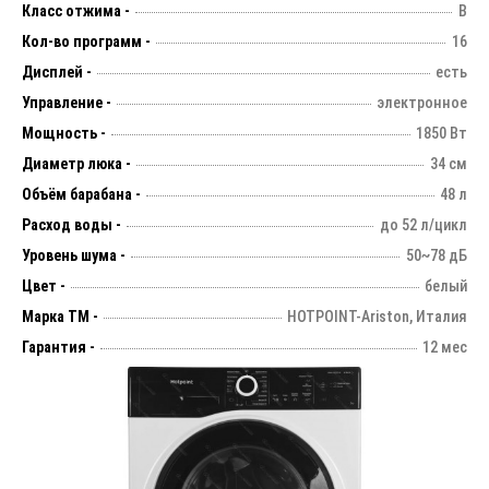
Класс отжима -
B
Кол-во программ -
16
Дисплей -
есть
Управление -
электронное
Мощность -
1850 Вт
Диаметр люка -
34 см
Объём барабана -
48 л
Расход воды -
до 52 л/цикл
Уровень шума -
50~78 дБ
Цвет -
белый
Марка ТМ -
HOTPOINT-Ariston, Италия
Гарантия -
12 мес