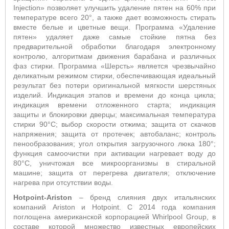
Injection
» позволяет улучшить удаление пятен на 60% при
температуре всего 20°, а также дает возможность стирать
вместе белые и цветные вещи. Программа «Удаление
пятен» удаляет даже самые стойкие пятна без
предварительной обработки благодаря электронному
контролю, алгоритмам движения барабана и различных
фаз стирки. Программа «Шерсть» является чрезвычайно
деликатным режимом стирки, обеспечивающая идеальный
результат без потери оригинальной мягкости шерстяных
изделий. Индикация этапов и времени до конца цикла;
индикация времени отложенного старта; индикация
защиты и блокировки дверцы;
максимальная температура
стирки 90°С; выбор скорости отжима; защита от скачков
напряжения; защита от протечек; автобаланс; контроль
пенообразования; угол открытия загрузочного люка 180°;
функция самоочистки
при активации нагревает воду до
80°С, уничтожая все микроорганизмы в стиральной
машине;
защита от перегрева двигателя; отключение
нагрева при отсутствии воды.
Hotpoint-Ariston
– бренд слияния двух итальянских
компаний Ariston и Hotpoint. С 2014 года компания
поглощена американской корпорацией Whirlpool Group, в
составе которой множество известных европейских