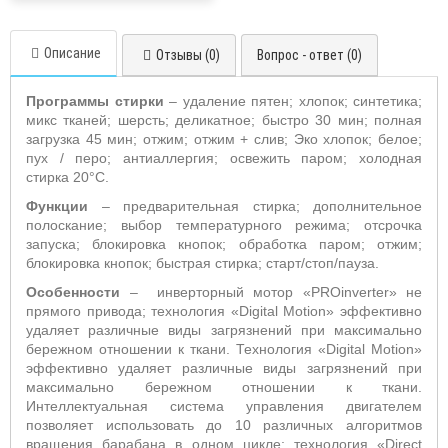
Описание
Отзывы (0)
Вопрос - ответ (0)
Программы стирки
–
удаление пятен; хлопок; синтетика;
микс тканей; шерсть; деликатное; быстро 30 мин; полная
загрузка 45 мин; отжим; отжим + слив; Эко хлопок; белое;
пух / перо; антиаллергия; освежить паром; холодная
стирка 20°С
.
Функции
– предварительная стирка; дополнительное
полоскание; выбор температурного режима; отсрочка
запуска; блокировка кнопок; обработка паром; отжим;
блокировка кнопок; быстрая стирка;
старт/стоп/пауза
.
Особенности
–
инверторный мотор «
PROinverter
» не
прямого привода; технология «
Digital
Motion
» эффективно
удаляет различные виды загрязнений при максимально
бережном отношении к ткани. Т
ехнология «
Digital
Motion
»
эффективно удаляет различные виды загрязнений при
максимально бережном отношении к ткани.
Интеллектуальная система управления двигателем
позволяет использовать до 10 различных алгоритмов
вращения барабана в одном цикле; технология «
Direct