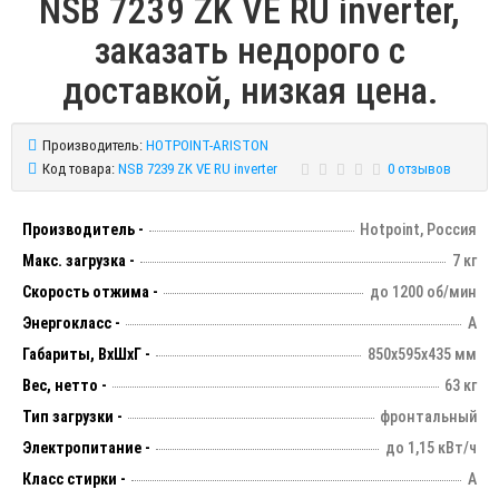
NSB 7239 ZK VE RU inverter,
заказать недорого с
доставкой, низкая цена.
Производитель:
HOTPOINT-ARISTON
Код товара:
NSB 7239 ZK VE RU inverter
0 отзывов
Производитель -
Hotpoint, Россия
Макс. загрузка -
7 кг
Скорость отжима -
до 1200 об/мин
Энергокласс -
А
Габариты, ВхШхГ -
850х595х435 мм
Вес, нетто -
63 кг
Тип загрузки -
фронтальный
Электропитание -
до 1,15 кВт/ч
Класс стирки -
А