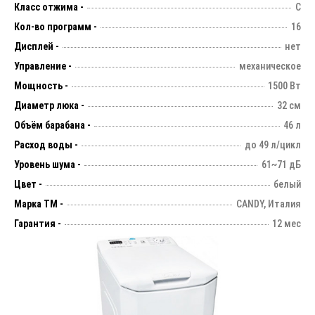
Класс отжима -
C
Кол-во программ -
16
Дисплей -
нет
Управление -
механическое
Мощность -
1500 Вт
Диаметр люка -
32 см
Объём барабана -
46 л
Расход воды -
до 49 л/цикл
Уровень шума -
61~71 дБ
Цвет -
белый
Марка ТМ -
CANDY, Италия
Гарантия -
12 мес