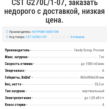
CST G270L/1-07, заказать
недорого с доставкой, низкая
цена.
Производитель:
HOTPOINT-ARISTON
Код товара:
CST G270L/1-07
0 отзывов
Производитель -
Candy Group, Россия
Макс. загрузка -
7 кг
Скорость отжима -
до 1000 об/мин
Энергокласс -
А
Габариты, ВхШхГ -
865х400х630 мм
Вес, нетто -
55,5 кг
Тип загрузки -
вертикальный
Электропитание -
до 1,05 кВт/ч
Класс стирки -
А