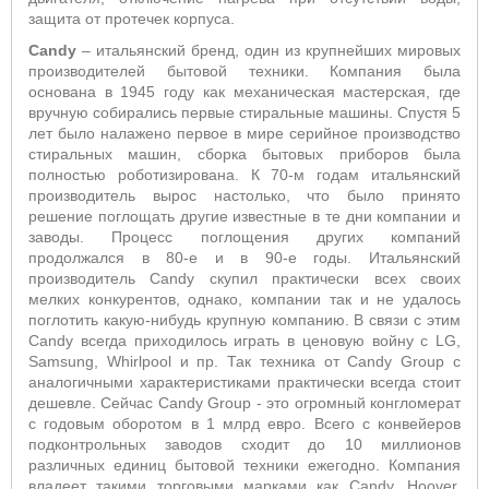
защита от протечек корпуса.
Candy
– итальянский бренд, один из крупнейших мировых
производителей бытовой техники. Компания была
основана в 1945 году как механическая мастерская, где
вручную собирались первые стиральные машины. Спустя 5
лет было налажено первое в мире серийное производство
стиральных машин, сборка бытовых приборов была
полностью роботизирована. К 70-м годам итальянский
производитель вырос настолько, что было принято
решение поглощать другие известные в те дни компании и
заводы. Процесс поглощения других компаний
продолжался в 80-е и в 90-е годы. Итальянский
производитель Candy скупил практически всех своих
мелких конкурентов, однако, компании так и не удалось
поглотить какую-нибудь крупную компанию. В связи с этим
Candy всегда приходилось играть в ценовую войну с LG,
Samsung, Whirlpool и пр. Так техника от Candy Group с
аналогичными характеристиками практически всегда стоит
дешевле. Сейчас Candy Group - это огромный конгломерат
с годовым оборотом в 1 млрд евро. Всего с конвейеров
подконтрольных заводов сходит до 10 миллионов
различных единиц бытовой техники ежегодно. Компания
владеет такими торговыми марками как Candy, Hoover,