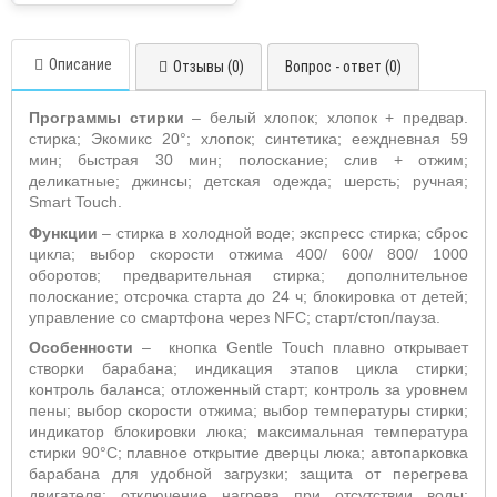
Описание
Отзывы (0)
Вопрос - ответ (0)
Программы стирки
– белый хлопок; хлопок + предвар.
стирка; Экомикс 20°; хлопок; синтетика; ееждневная 59
мин; быстрая 30 мин; полоскание; слив + отжим;
деликатные; джинсы; детская одежда; шерсть; ручная;
Smart
Touch
.
Функции
– стирка в холодной воде; экспресс стирка; сброс
цикла; выбор скорости отжима 400/ 600/ 800/ 1000
оборотов; предварительная стирка; дополнительное
полоскание; отсрочка старта до 24 ч; блокировка от детей;
управление со смартфона через
NFC
; старт/стоп/пауза.
Особенности
– кнопка
Gentle
Touch
плавно открывает
створки барабана; индикация этапов цикла стирки;
контроль баланса; отложенный старт; контроль за уровнем
пены; выбор скорости отжима; выбор температуры стирки;
индикатор блокировки люка; максимальная температура
стирки 90°С; плавное открытие дверцы люка; автопарковка
барабана для удобной загрузки; защита от перегрева
двигателя; отключение нагрева при отсутствии воды;