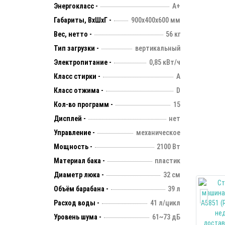
Энергокласс -
А+
Габариты, ВхШхГ -
900х400х600 мм
Вес, нетто -
56 кг
Тип загрузки -
вертикальный
Электропитание -
0,85 кВт/ч
Класс стирки -
А
Класс отжима -
D
Кол-во программ -
15
Дисплей -
нет
Управление -
механическое
Мощность -
2100 Вт
Материал бака -
пластик
Диаметр люка -
32 см
Объём барабана -
39 л
Расход воды -
41 л/цикл
Уровень шума -
61~73 дБ