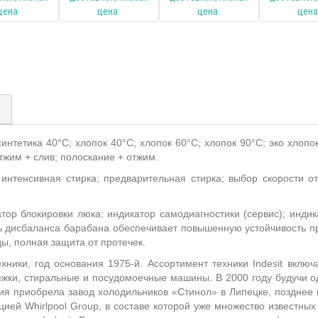
)
синтетика 40°С; хлопок 40°С; хлопок 60°С; хлопок 90°С; эко хлопо
отжим + слив; полоскание + отжим.
интенсивная стирка; предварительная стирка; выбор скорости о
атор блокировки люка; индикатор самодиагностики (сервис); индик
ь дисбаланса барабана обеспечивает повышенную устойчивость пр
ды, полная защита от протечек.
ники, год основания 1975-й. Ассортимент техники Indesit включ
яжки, стиральные и посудомоечные машины. В 2000 году будучи о
ния приобрела завод холодильников «Стинол» в Липецке, позднее
й Whirlpool Group, в составе которой уже множество известных пре