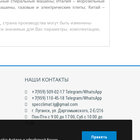
альные стиральные машины; Италия – морозильные
шины, газовые и электрические плиты; Китай –
, страна производства могут быть изменены
все значимые для Вас параметры, комплектацию,
НАШИ КОНТАКТЫ
+7(959) 509-02-17 Telegram/WhatsApp
+7(959) 110-45-18 Telegram/WhatsApp
specclimat.lg@gmail.com
г. Луганск, ул. Даргомыжского, 2-Е/216
Пон-Птн с 9:00 до 17:00; Суб с 10:00 до
15:00
Принять
ookie-файлов и обработкой Ваших