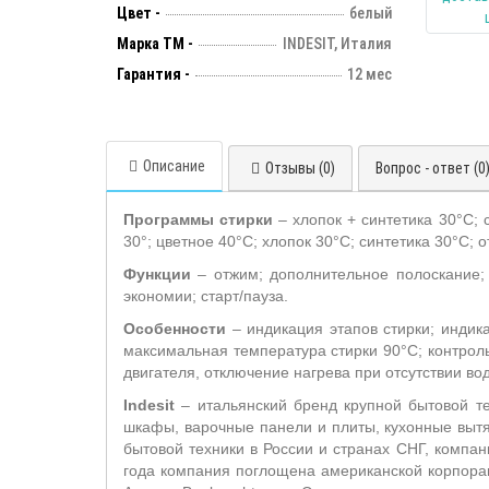
Цвет -
белый
Марка ТМ -
INDESIT, Италия
Гарантия -
12 мес
Описание
Отзывы (0)
Вопрос - ответ (0
Программы стирки
– хлопок + синтетика 30°С; 
30°; цветное 40°С; хлопок 30°С; синтетика 30°С; 
Функции
– отжим; дополнительное полоскание; 
экономии; старт/пауза.
Особенности
– индикация этапов стирки; индик
максимальная температура стирки 90°С; контрол
двигателя, отключение нагрева при отсутствии во
Indesit
– итальянский бренд крупной бытовой тех
шкафы, варочные панели и плиты, кухонные выт
бытовой техники в России и странах СНГ, компа
года компания поглощена американской корпорацие