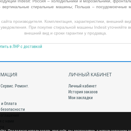
родукции Indesit: Россия – холодильники и морозильники, фронт
– вертикальные стиральные машины; Польша – посудомоечные ма
айта производителя. Комплектация, характеристики, внешний вид
уведомления. При покупке стиральной машины Indesit уточняйте 
внешний вид и сроки гарантии у продавца.
упить в ЛНР с доставкой
МАЦИЯ
ЛИЧНЫЙ КАБИНЕТ
 Сервис. Ремонт.
Личный кабинет
История заказов
Мои закладки
 и Оплата
 безопасности
соглашения
я с нами
йта
йта. Продолжая использовать этот сайт, вы соглашаетесь с использованием c