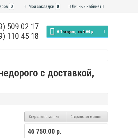
аров
0
Мои закладки
0
Личный кабинет
9) 509 02 17
0
Tоваров,
на
0.00 р.
9) 110 45 18
недорого с доставкой,
Стиральная машина Indesit IWUС 4105, белый, 4кг
Стиральная машина Indesit IWSC 6105, бел
46 750.00 р.