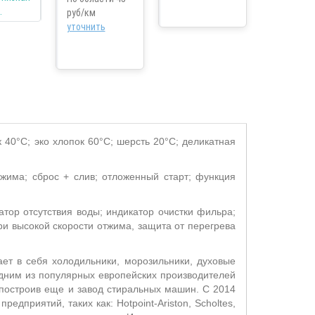
руб/км
уточнить
к 40°С; эко хлопок 60°С; шерсть 20°С; деликатная
тжима; сброс + слив; отложенный старт; функция
атор отсутствия воды; индикатор очистки фильра;
и высокой скорости отжима, защита от перегрева
ает в себя холодильники, морозильники, духовые
дним из популярных европейских производителей
 построив еще и завод стиральных машин. С 2014
дприятий, таких как: Hotpoint-Ariston, Scholtes,