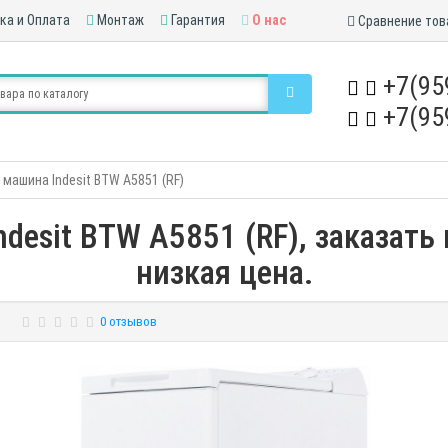
ка и Оплата
Монтаж
Гарантия
О нас
Сравнение тов
+7(95
+7(95
машина Indesit BTW A5851 (RF)
desit BTW A5851 (RF), заказать 
низкая цена.
)
0 отзывов