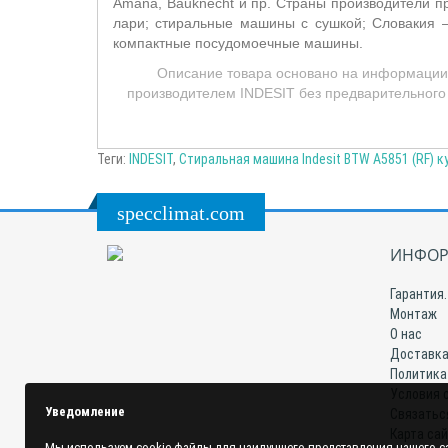
Amana, Bauknecht и пр. Страны производители п
лари; стиральные машины с сушкой; Словакия 
компактные посудомоечные машины.
Описание товара основано на информации с
производителем INDESIT без предварительного 
Теги:
INDESIT
,
Стиральная машина Indesit BTW A5851 (RF) к
specclimat.com
ИНФОР
Гарантия.
Монтаж
О нас
Доставка
Политика
Условия 
Уведомление
Связатьс
Карта са
Мы используем cookie-файлы для наилучшего представления нашего са