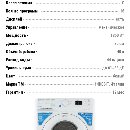
Класс отжима -
C
Кол-во программ -
16
Дисплей -
есть
Управление -
механическое
Мощность -
1850 Вт
Диаметр люка -
30 см
Объём барабана -
40 л
Расход воды -
44 л/цикл
Уровень шума -
до 61~83 дБ
Цвет -
белый
Марка ТМ -
INDESIT, Италия
Гарантия -
12 мес