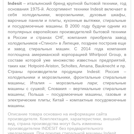
Indesit
– итальянский бренд крупной бытовой техники, год
основания 1975-й. Ассортимент техники Indesit включает в
себя холодильники, морозильники, духовые шкафы,
варочные панели и плиты, кухонные вытяжки, стиральные
и посудомоечные машины. В 2000 году будучи одним из
популярных европейских производителей бытовой техники
в России и странах СНГ, компания приобрела завод
холодильников «Стинол» в Липецке, позднее построив еще
и завод стиральных машин. С 2014 года компания
поглощена американской корпорацией Whirlpool Group, в
составе которой уже множество известных предприятий,
таких как: Hotpoint-Ariston, Scholtes, Amana, Bauknecht и пр.
Страны производители продукции Indesit: Россия –
холодильники и морозильники, фронтальные стиральные
машины; Италия – морозильные лари; стиральные
машины с сушкой; Словакия – вертикальные стиральные
машины; Польша – посудомоечные машины, газовые и
электрические плиты; Китай – компактные посудомоечные
машины.
Описание товара основано на информации сайта
производителя. Комплектация, характеристики, внешний
вид, страна производства могут быть изменены
производителем INDESIT без предварительного
уведомления. При покупке стиральной машины Indesit