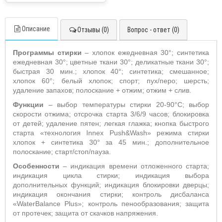
Описание
Отзывы (0)
Вопрос - ответ (0)
Программы стирки
– хлопок ежедневная 30°; синтетика
ежедневная 30°; цветные ткани 30°; деликатные ткани 30°;
быстрая 30 мин.; хлопок 40°; синтетика; смешанное;
хлопок 60°; белый хлопок; спорт; пух/перо; шерсть;
удаление запахов; полоскание + отжим; отжим + слив.
Функции
– выбор температуры стирки 20-90°С; выбор
скорости отжима; отсрочка старта 3/6/9 часов; блокировка
от детей; удаление пятен; легкая глажка; кнопка быстрого
старта «технология Innex Push&Wash» режима стирки
хлопок + синтетика 30° за 45 мин.; дополнительное
полоскание; старт/стоп/пауза.
Особенности
– индикация времени отложенного старта;
индикация цикла стирки; индикация выбора
дополнительных функций; индикация блокировки дверцы;
индикация окончания стирки; контроль дисбаланса
«WaterBalance Plus»; контроль пенообразования; защита
от протечек; защита от скачков напряжения.