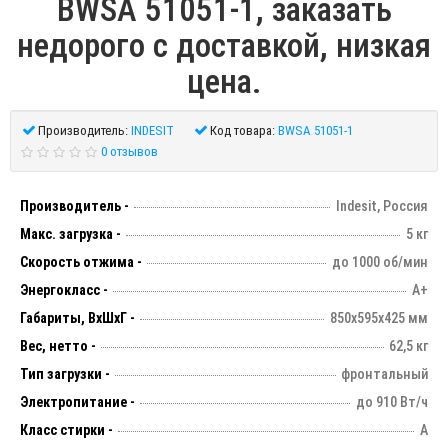
BWSA 51051-1, заказать
недорого с доставкой, низкая
цена.
Производитель:
INDESIT
Код товара:
BWSA 51051-1
0 отзывов
Производитель -
Indesit, Россия
Макс. загрузка -
5 кг
Скорость отжима -
до 1000 об/мин
Энергокласс -
А+
Габариты, ВхШхГ -
850х595х425 мм
Вес, нетто -
62,5 кг
Тип загрузки -
фронтальный
Электропитание -
до 910 Вт/ч
Класс стирки -
A