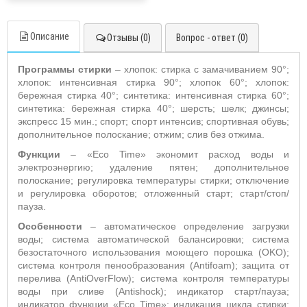
Описание
Отзывы (0)
Вопрос - ответ (0)
Программы стирки
– хлопок: стирка с замачиванием 90°;
хлопок: интенсивная стирка 90°; хлопок 60°; хлопок:
бережная стирка 40°; синтетика: интенсивная стирка 60°;
синтетика: бережная стирка 40°; шерсть; шелк; джинсы;
экспресс 15 мин.; спорт; спорт интенсив; спортивная обувь;
дополнительное полоскание; отжим;
слив без отжима.
Функции
– «Eco Time» экономит расход воды и
электроэнергию; удаление пятен; дополнительное
полоскание; регулировка температуры стирки; отключение
и регулировка оборотов; отложенный старт; старт/стоп/
пауза.
Особенности
– автоматическое определение загрузки
воды; система автоматической балансировки; система
безостаточного использования моющего порошка (OKO);
система контроля пенообразования (Antifoam); защита от
перелива (AntiOverFlow); система контроля температуры
воды при сливе (Antishock); индикатор старт/пауза;
индикатор функции
«Eco Time»;
индикация цикла стирки;