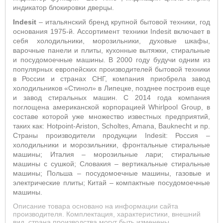
индикатор блокировки дверцы.
Indesit
– итальянский бренд крупной бытовой техники, год
основания 1975-й. Ассортимент техники Indesit включает в
себя холодильники, морозильники, духовые шкафы,
варочные панели и плиты, кухонные вытяжки, стиральные
и посудомоечные машины. В 2000 году будучи одним из
популярных европейских производителей бытовой техники
в России и странах СНГ, компания приобрела завод
холодильников «Стинол» в Липецке, позднее построив еще
и завод стиральных машин. С 2014 года компания
поглощена американской корпорацией Whirlpool Group, в
составе которой уже множество известных предприятий,
таких как: Hotpoint-Ariston, Scholtes, Amana, Bauknecht и пр.
Страны производители продукции Indesit: Россия –
холодильники и морозильники, фронтальные стиральные
машины; Италия – морозильные лари; стиральные
машины с сушкой; Словакия – вертикальные стиральные
машины; Польша – посудомоечные машины, газовые и
электрические плиты; Китай – компактные посудомоечные
машины.
Описание товара основано на информации сайта
производителя. Комплектация, характеристики, внешний
вид, страна производства могут быть изменены