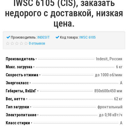
IWSC 6105 (CIS), заказать
недорого с доставкой, низкая
цена.
Производитель:
INDESIT
Код товара:
IWSC 6105
0 отзывов
Производитель -
Indesit, Россия
Макс. загрузка -
6 кг
Скорость отжима -
до 1000 об/мин
Энергокласс -
А
Габариты, ВхШхГ -
850х600х450 мм
Вес, нетто -
62 кг
Тип загрузки -
фронтальный
Электропитание -
до 0,98 кВт/ч
Класс стирки -
А