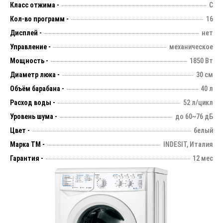
Класс отжима -
С
Кол-во программ -
16
Дисплей -
нет
Управление -
механическое
Мощность -
1850 Вт
Диаметр люка -
30 см
Объём барабана -
40 л
Расход воды -
52 л/цикл
Уровень шума -
до 60~76 дБ
Цвет -
белый
Марка ТМ -
INDESIT, Италия
Гарантия -
12 мес