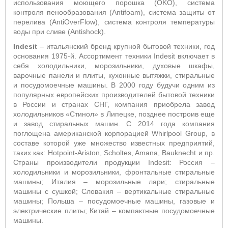
использования моющего порошка (OKO), система
контроля пенообразования (Antifoam), система защиты от
перелива (AntiOverFlow), система контроля температуры
воды при сливе (Antishock).
Indesit
– итальянский бренд крупной бытовой техники, год
основания 1975-й. Ассортимент техники Indesit включает в
себя холодильники, морозильники, духовые шкафы,
варочные панели и плиты, кухонные вытяжки, стиральные
и посудомоечные машины. В 2000 году будучи одним из
популярных европейских производителей бытовой техники
в России и странах СНГ, компания приобрела завод
холодильников «Стинол» в Липецке, позднее построив еще
и завод стиральных машин. С 2014 года компания
поглощена американской корпорацией Whirlpool Group, в
составе которой уже множество известных предприятий,
таких как: Hotpoint-Ariston, Scholtes, Amana, Bauknecht и пр.
Страны производители продукции Indesit: Россия –
холодильники и морозильники, фронтальные стиральные
машины; Италия – морозильные лари; стиральные
машины с сушкой; Словакия – вертикальные стиральные
машины; Польша – посудомоечные машины, газовые и
электрические плиты; Китай – компактные посудомоечные
машины.