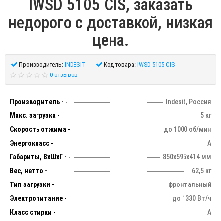
IWSD 5105 CIS, заказать
недорого с доставкой, низкая
цена.
Производитель:
INDESIT
Код товара:
IWSD 5105 CIS
0 отзывов
Производитель -
Indesit, Россия
Макс. загрузка -
5 кг
Скорость отжима -
до 1000 об/мин
Энергокласс -
А
Габариты, ВхШхГ -
850х595х414 мм
Вес, нетто -
62,5 кг
Тип загрузки -
фронтальный
Электропитание -
до 1330 Вт/ч
Класс стирки -
А