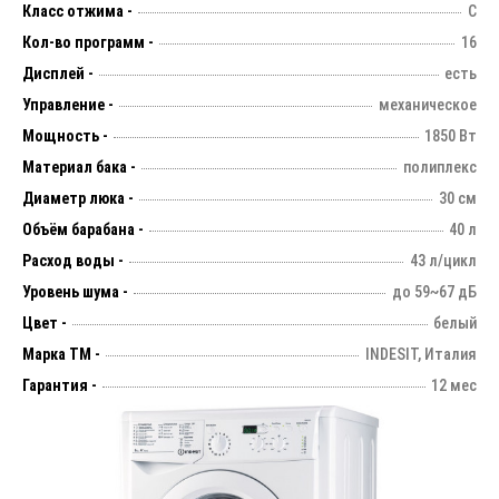
Класс отжима -
С
Кол-во программ -
16
Дисплей -
есть
Управление -
механическое
Мощность -
1850 Вт
Материал бака -
полиплекс
Диаметр люка -
30 см
Объём барабана -
40 л
Расход воды -
43 л/цикл
Уровень шума -
до 59~67 дБ
Цвет -
белый
Марка ТМ -
INDESIT, Италия
Гарантия -
12 мес