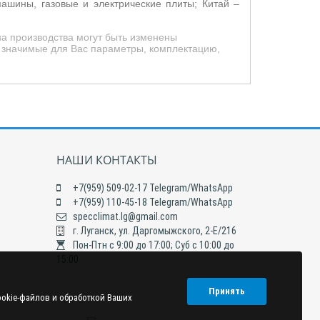
шины, газовые и электрические плиты; Китай –
на производства могут быть изменены
е значимые для Вас параметры, комплектацию,
НАШИ КОНТАКТЫ
+7(959) 509-02-17 Telegram/WhatsApp
+7(959) 110-45-18 Telegram/WhatsApp
specclimat.lg@gmail.com
г. Луганск, ул. Даргомыжского, 2-Е/216
Пон-Птн с 9:00 до 17:00; Суб с 10:00 до
15:00
Принять
ookie-файлов и обработкой Ваших