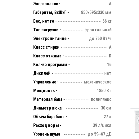
Энергокласс -
А
Габариты, ВхШхГ -
850х595х330 мм
Вес, нетто -
66 кг
Тип загрузки -
фронтальный
Электропитание -
до 760 Вт/ч
Класс стирки -
А
Класс отжима -
D
Кол-во программ -
16
Дисплей -
нет
Управление -
механическое
Мощность -
1850 Вт
Материал бака -
полиплекс
Диаметр люка -
30 см
Объём барабана -
27 л
Расход воды -
39 л/цикл
Уровень шума -
до 59~67 дБ