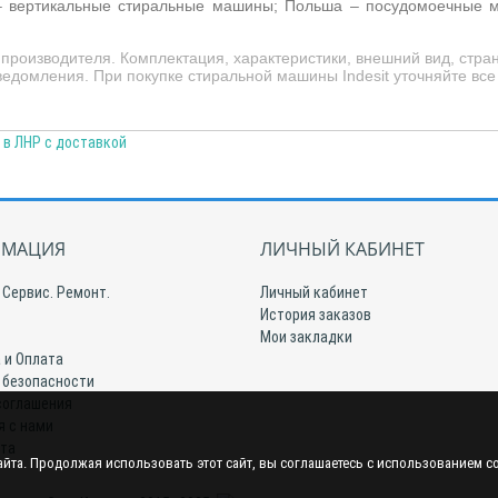
– вертикальные стиральные машины; Польша – посудомоечные ма
роизводителя. Комплектация, характеристики, внешний вид, стра
едомления. При покупке стиральной машины Indesit уточняйте вс
 в ЛНР с доставкой
МАЦИЯ
ЛИЧНЫЙ КАБИНЕТ
 Сервис. Ремонт.
Личный кабинет
История заказов
Мои закладки
 и Оплата
 безопасности
соглашения
я с нами
йта
йта. Продолжая использовать этот сайт, вы соглашаетесь с использованием c