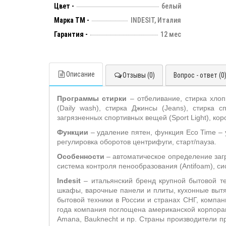
Цвет -
белый
Марка ТМ -
INDESIT, Италия
Гарантия -
12 мес
Описание
Отзывы (0)
Вопрос - ответ (0
Программы стирки
– отбеливание, стирка хло
(Daily wash), стирка Джинсы (Jeans), стирка с
загрязненных спортивных вещей (Sport Light), кор
Функции
– удаление пятен, функция Eco Time –
регулировка оборотов центрифуги, старт/пауза.
Особенности
– автоматическое определение заг
система контроля пенообразования (Antifoam), си
Indesit
– итальянский бренд крупной бытовой тех
шкафы, варочные панели и плиты, кухонные выт
бытовой техники в России и странах СНГ, компа
года компания поглощена американской корпорацие
Amana, Bauknecht и пр. Страны производители п