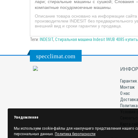
лари; стиральные машины с сушкой; Словакия 
компактные посудомоечные машины.
Описание товара основано на информации сайта п
производителем INDESIT без предварительного ув
внешний вид и сроки гарантии у продавца.
Теги:
INDESIT
,
Стиральная машина Indesit IWUB 4085 купить
specclimat.com
ИНФОР
Гарантия.
Монтаж
О нас
Доставка
Политика
Условия 
Уведомление
Связатьс
Карта са
Мы используем cookie-файлы для наилучшего представления нашего са
персональных данных.
Политика безопасности