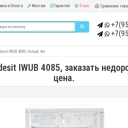
вка и Оплата
Монтаж
Гарантия
О нас
Сравнение това
+7(95
+7(95
esit IWUB 4085, белый, 4кг
esit IWUB 4085, заказать недоро
цена.