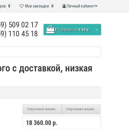
ров
0
Мои закладки
0
Личный кабинет
9) 509 02 17
0
Tоваров,
на
0.00 р.
9) 110 45 18
го с доставкой, низкая
Стиральная машина Indesit IWSD 5085, белый, 5кг, дисплей
Стиральная машина Indesit BWSA 61051
18 360.00 р.