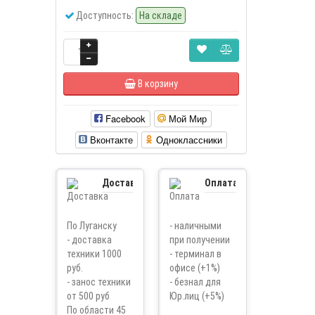
Доступность:
На складе
В корзину
Facebook
Мой Мир
Вконтакте
Одноклассники
Доставка
Оплата
По Луганску
- наличными
- доставка
при получении
техники 1000
- терминал в
руб.
офисе (+1%)
- занос техники
- безнал для
от 500 руб
Юр.лиц (+5%)
По области 45