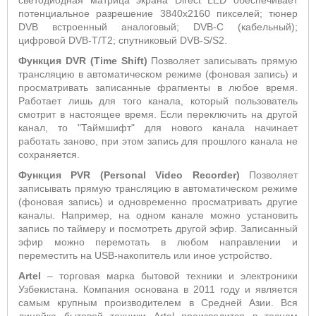
светодиодная матрица экрана Direct LED обеспечивает
потенциальное разрешение 3840х2160 пикселей; тюнер
DVB встроенный аналоговый; DVB-C (кабельный);
цифровой DVB-T/T2; спутниковый DVB-S/S2.
Функция
DVR
(
Time
Shift
)
Позволяет записывать прямую
трансляцию в автоматическом режиме (фоновая запись) и
просматривать записанные фрагменты в любое время.
Работает лишь для того канала, который пользователь
смотрит в настоящее время. Если переключить на другой
канал, то "Таймшифт" для нового канала начинает
работать заново, при этом запись для прошлого канала не
сохраняется.
Функция PVR (Personal Video Recorder)
Позволяет
записывать прямую трансляцию в автоматическом режиме
(фоновая запись) и одновременно просматривать другие
каналы. Например, на одном канале можно установить
запись по таймеру и посмотреть другой эфир. Записанный
эфир можно перемотать в любом направлении и
переместить на USB-накопитель или иное устройство.
Artel
– торговая марка бытовой техники и электроники
Узбекистана. Компания основана в 2011 году и является
самым крупным производителем в Средней Азии. Вся