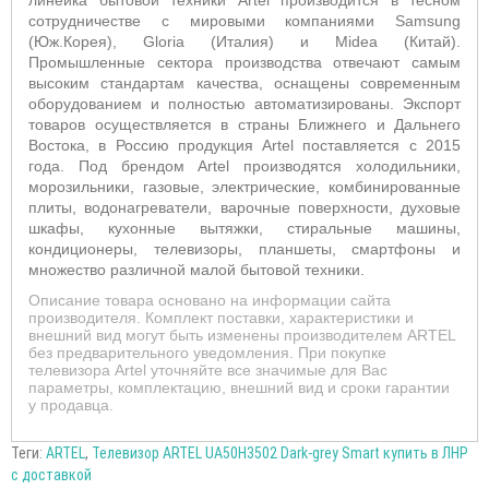
линейка бытовой техники Artel производится в тесном
сотрудничестве с мировыми компаниями Samsung
(Юж.Корея), Gloria (Италия) и Midea (Китай).
Промышленные сектора производства отвечают самым
высоким стандартам качества, оснащены современным
оборудованием и полностью автоматизированы. Экспорт
товаров осуществляется в страны Ближнего и Дальнего
Востока, в Россию продукция Artel поставляется с 2015
года. Под брендом Artel производятся холодильники,
морозильники, газовые, электрические, комбинированные
плиты, водонагреватели, варочные поверхности, духовые
шкафы, кухонные вытяжки, стиральные машины,
кондиционеры, телевизоры, планшеты, смартфоны и
множество различной малой бытовой техники.
Описание товара основано на информации сайта
производителя. Комплект поставки, характеристики и
внешний вид могут быть изменены производителем ARTEL
без предварительного уведомления. При покупке
телевизора Artel уточняйте все значимые для Вас
параметры, комплектацию, внешний вид и сроки гарантии
у продавца.
Теги:
ARTEL
,
Телевизор ARTEL UA50H3502 Dark-grey Smart купить в ЛНР
с доставкой