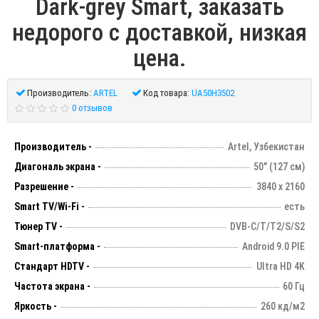
Dark-grey Smart, заказать
недорого с доставкой, низкая
цена.
Производитель:
ARTEL
Код товара:
UA50H3502
0 отзывов
Производитель -
Artel, Узбекистан
Диагональ экрана -
50" (127 см)
Разрешение -
3840 х 2160
Smart TV/Wi-Fi -
есть
Тюнер TV -
DVB-C/T/T2/S/S2
Smart-платформа -
Android 9.0 PIE
Стандарт HDTV -
Ultra HD 4K
Частота экрана -
60 Гц
Яркость -
260 кд/м2