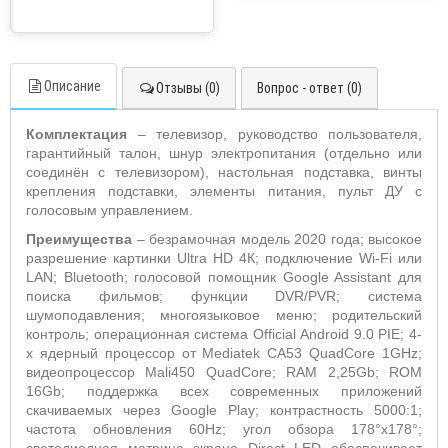
Описание
Отзывы (0)
Вопрос - ответ (0)
Комплектация
– телевизор, руководство пользователя,
гарантийный талон, шнур электропитания (отдельно или
соединён с телевизором), настольная подставка, винты
крепления подставки, элементы питания, пульт ДУ с
голосовым управлением.
Преимущества
– безрамочная модель 2020 года; высокое
разрешение картинки Ultra HD 4К; подключение Wi-Fi или
LAN; Bluetooth; голосовой помощник Google Assistant для
поиска фильмов; функции DVR/PVR; система
шумоподавления; многоязыковое меню; родительский
контроль; операционная система Official Android 9.0 PIE; 4-
х ядерный процессор от Mediatek CA53 QuadCore 1GHz;
видеопроцессор Mali450 QuadCore; RAM 2,25Gb; ROM
16Gb; поддержка всех современных приложений
скачиваемых через Google Play; контрастность 5000:1;
частота обновления 60Hz; угол обзора 178°х178°;