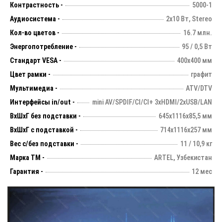
Контрастность -
5000-1
Аудиосистема -
2х10 Вт, Stereo
Кол-во цветов -
16.7 млн.
Энергопотребление -
95 / 0,5 Вт
Стандарт VESA -
400х400 мм
Цвет рамки -
графит
Мультимедиа -
ATV/DTV
Интерфейсы in/out -
mini AV/SPDIF/CI/CI+ 3xHDMI/2xUSB/LAN
ВхШхГ без подставки -
645х1116х85,5 мм
ВхШхГ с подставкой -
714x1116x257 мм
Вес с/без подставки -
11 / 10,9 кг
Марка ТМ -
ARTEL, Узбекистан
Гарантия -
12 мес