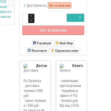
Доступность:
Нет в наличии
Нет в наличии
Facebook
Мой Мир
Вконтакте
Одноклассники
Доставка
Оплата
По Луганску
- наличными
- доставка
при получении
техники 1000
- терминал в
руб.
офисе (+1%)
- занос техники
- безнал для
от 500 руб
Юр.лиц (+5%)
По области 45