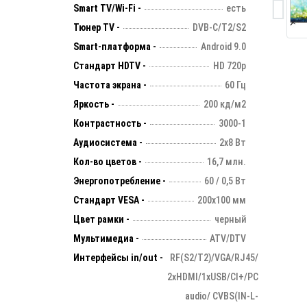
Smart TV/Wi-Fi -
есть
Тюнер TV -
DVB-C/T2/S2
Smart-платформа -
Android 9.0
Стандарт HDTV -
HD 720p
Частота экрана -
60 Гц
Яркость -
200 кд/м2
Контрастность -
3000-1
Аудиосистема -
2х8 Вт
Кол-во цветов -
16,7 млн.
Энергопотребление -
60 / 0,5 Вт
Стандарт VESA -
200х100 мм
Цвет рамки -
черный
Мультимедиа -
ATV/DTV
Интерфейсы in/out -
RF(S2/T2)/VGA/RJ45/
2xHDMI/1xUSB/CI+/PC
audio/ CVBS(IN-L-