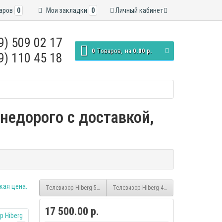
аров
0
Мои закладки
0
Личный кабинет
9) 509 02 17
0
Tоваров,
на
0.00 р.
9) 110 45 18
недорого с доставкой,
Телевизор Hiberg 55 4KTV-QTS
Телевизор Hiberg 40 STV-QTS
17 500.00 р.