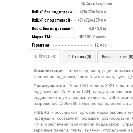
R)/Coax/Earphone
ВхШхГ без подставки -
428х724х84 мм
ВхШхГ с подставкой -
471x724x179 мм
Вес с/без подставки -
4,0 / 3,9 кг
Марка ТМ -
HIBERG, Россия
Гарантия -
12 мес
Описание
Отзывы (0)
Вопрос - ответ (0
Комплектация
– телевизор, инструкция пользова
крепления подставки, элементы питания, пульт ДУ
Преимущества
– Smart HD модель 2021 года; пр
подключение Wi-Fi или LAN; предустановленные 
подавление шума; запись видео на USB-накопите
разрешение 1366x768 точек; тюнер встроенный а
HIBERG
– российская торговая марка бытовой те
продукции составляет большое разнообразие 
РФ и обеспечена гарантийной поддержкой. Стран
варочные панели, плиты, вытяжки, стиральные м