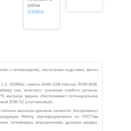
руб/км
уточнить
инён с телевизором), настольная подставка, винты
 x 2, 600Mhz; память RAM 1GB Internal; ROM 8GB;
ймер сна; телетекст; усиление слабого сигнала;
 IPS матрица экрана обеспечивает потенциальное
вой DVB-S2 (спутниковый).
статочно высоком ценовом сегменте. Ассортимент
 продукция Hiberg сертифицирована по ГОСТам
ники, телевизоры, морозильники, духовые шкафы,