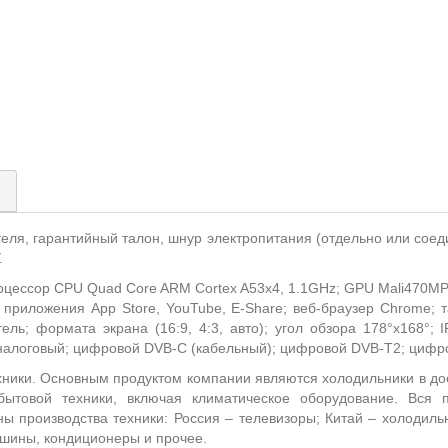
)
теля, гарантийный талон, шнур электропитания (отдельно или соед
.
оцессор CPU Quad Core ARM Cortex A53x4, 1.1GHz; GPU Mali470MP
приложения App Store, YouTube, E-Share; веб-браузер Chrome; та
ль; формата экрана (16:9, 4:3, авто); угол обзора 178°х168°;
налоговый; цифровой DVB-C (кабельный); цифровой DVB-T2; цифро
хники. Основным продуктом компании являются холодильники в до
бытовой техники, включая климатическое оборудование. Вся
ы производства техники: Россия – телевизоры; Китай – холодиль
ашины, кондиционеры и прочее.