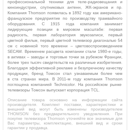
профессиональной техники для теле-радиовещания и
киноиндустрии, спутниковых антенн, ЖК-экранов и пр.
Компания
Thomson
появилась в 1892 году как американо-
французское предприятие по производству трамвайного
оборудования. С 1915 года компания занимает
лидирующие позиции в мировом масштабе: первая
радиосеть, первая лаборатория звукозаписи, первый
цветной фильм, первый цветной телевизор диагональю 54
см с новинкой того времени – цветовоспроизведением
SECAM
.
Временем расцвета компании стали 1980-е годы,
в активах – заводы и торговые точки за рубежом Франции,
более трех тысяч свидетельств на различные изобретения.
Благодаря эффективной рекламе и безупречному качеству
продукции, бренд Томсон стал узнаваемым более чем
в ста странах мира.
В 2011-м году компания
Thomson
поглощена компанией
Technicolor
. На российском рынке
телевизоры Томсон выпускает корпорация
TCL
.
Описание товара основано на информации сайта
производителя. Комплект поставки, характеристики и
внешний вид могут быть изменены производителем
THOMSON без предварительного уведомления. При
покупке телевизора Thomson уточняйте все значимые для
Вас параметры, комплектацию, внешний вид и сроки
гарантии у продавца.