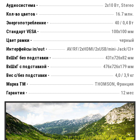
Аудиосистема -
2х10 Вт, Stereo
Кол-во цветов -
16.7 млн.
Энергопотребление -
40 / 0,4 Вт
Стандарт VESA -
100х100 мм
Цвет рамки -
черный
Интерфейсы in/out -
AV/RF/2xHDMI/2xUSB/mini-Jack/CI+
ВхШхГ без подставки -
431х726х82 мм
ВхШхГ с подставкой -
476x726x179 мм
Вес с/без подставки -
4,0 / 3,9 кг
Марка ТМ -
THOMSON, Франция
Гарантия -
12 мес