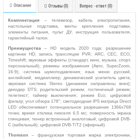
Описание
Отзывы (0)
Вопрос - ответ (0)
Комплектация
– телевизор, кабель электропитания,
настольная подставка, винты крепления подставки,
элементы питания, пульт ДУ,
инструкция пользователя,
гарантийный талон.
Преимущества
–
HD
модель 2020 года; разрешение
картинки
HD
;
запись трансляции
PVR
;
ARC
,
CEC
,
ECO
,
Timeshift
; звуковые эффекты (стандарт, кино, музыка, спорт,
персональный);
режимы изображения (А
вто,
SuperZoom
,
16:9); система шумоподавления; язык меню русский,
английский; медиаплеер; динамический усилитель цвета;
звуковая система
Stereo
(динамики направлены вниз);
декодер
DTS
; р
одительский режим; гостиничный режим;
телетекст;
таймер выключения; режим
Eco
;
цифровой
фильтр; угол обзора 178°; светодиодная
IPS
матрица Direct
LED обеспечивает потенциальное разрешение 1366x768
точек; время отклика пикселя 6,5 мс; поверхность экрана
глянцевая; тюнер встроенный аналоговый; цифровой
DVB
-
C
(кабельный); цифровой
DVB
-Т/
T
2 (эфирный).
Thomson
– французская торговая марка электроники,