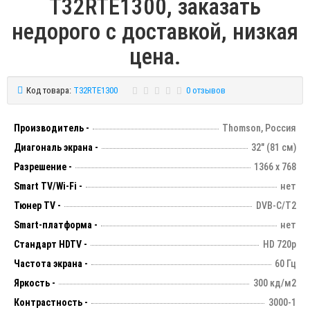
T32RTE1300, заказать
недорого с доставкой, низкая
цена.
Код товара:
T32RTE1300
0 отзывов
Производитель -
Thomson, Россия
Диагональ экрана -
32" (81 см)
Разрешение -
1366 х 768
Smart TV/Wi-Fi -
нет
Тюнер TV -
DVB-C/T2
Smart-платформа -
нет
Стандарт HDTV -
HD 720p
Частота экрана -
60 Гц
Яркость -
300 кд/м2
Контрастность -
3000-1