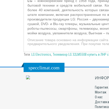
LG
– южнокорейский бренд с 1958 года, принадл
бытовой техники и средств мобильной связи. 
более 40 компаний, деятельность которых связ
штате компании, включая распространенные по в
производители продукции LG: Россия – двухкамер
сушкой, DVD- и Blu-ray плееры, музыкальные цен
роботы-пылесосы, смартфоны, телевизоры, монит
мойки воздуха, увлажнители воздуха; Вьетнам – 
Описание товара основано на информации сайта п
предварительного уведомления. При покупке теле
Теги:
LG Electronics
,
Телевизор LG 32LM550B купить в ЛНР 
specclimat.com
ИНФОР
Гарантия.
Монтаж
О нас
Доставка
Политика