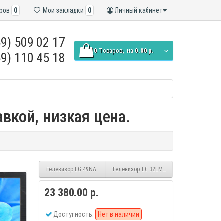
ров
0
Мои закладки
0
Личный кабинет
9) 509 02 17
0
Tоваров,
на
0.00 р.
9) 110 45 18
вкой, низкая цена.
Телевизор LG 49NANO86
Телевизор LG 32LM6390PLC
23 380.00 р.
Доступность:
Нет в наличии