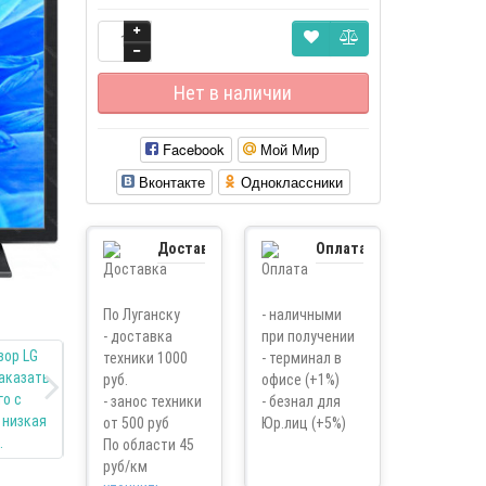
Нет в наличии
Facebook
Мой Мир
Вконтакте
Одноклассники
Доставка
Оплата
По Луганску
- наличными
- доставка
при получении
техники 1000
- терминал в
руб.
офисе (+1%)
- занос техники
- безнал для
от 500 руб
Юр.лиц (+5%)
По области 45
руб/км