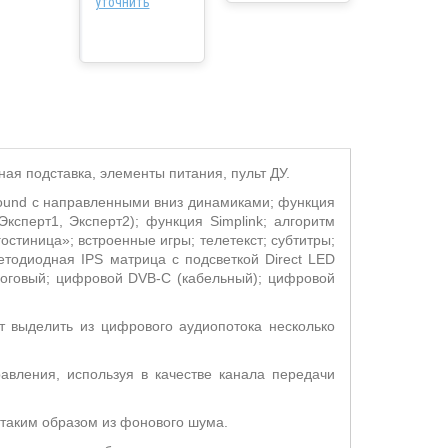
уточнить
ная подставка, элементы питания, пульт ДУ.
rround с направленными вниз динамиками; функция
ксперт1, Эксперт2); функция Simplink; алгоритм
остиница»; встроенные игры; телетекст; субтитры;
етодиодная IPS матрица с подсветкой Direct LED
логовый; цифровой DVB-C (кабельный); цифровой
ет выделить из цифрового аудиопотока несколько
авления, используя в качестве канала передачи
 таким образом из фонового шума.