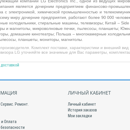
ежащий компании LG Electronics Inc., одной из ведущих мировы
Компания является дочерним предприятием финансово-промышл
ана с электроникой, химической промышленностью и телекоммун
сему миру дочерние предприятия, работают более 90 000 человек
ные холодильники, стиральные машины, телевизоры; Китай – Side
тры и магнитолы, микроволновые печки, пылесосы, планшеты; Южна
оры, домашние кинотеатры; Польша – многокамерные холодильник
пылесосы, планшеты, мониторы, магнитолы.
роизводителя. Комплект поставки, характеристики и внешний вид
визора LG уточняйте все значимые для Вас параметры, комплектац
с доставкой
МАЦИЯ
ЛИЧНЫЙ КАБИНЕТ
 Сервис. Ремонт.
Личный кабинет
История заказов
Мои закладки
 и Оплата
 безопасности