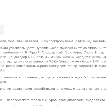
)
теля, гарантийный талон, шнур электропитания (отдельно), настоль
ский усилитель цвета Dynamic Color; звуковая система Virtual Su
изображения 8 (Яркий, Стандартный, Эко, Кино, Спорт, Игры, Э
режения; декодер DTS; режимы «кино», «игры», «родительский», «г
ильтр; датчик освещенности White Sensor; угол обзора 178°; св
68 точек; поверхность экрана глянцевая; тюнер встроенный ана
й).
m
)
наличие встроенного декодера объёмного звука 5.1, позволя
ука.
авления различными устройствами с помощью одного пульта упр
вень человеческого голоса в 12-уровневом диапазоне, выделяя его