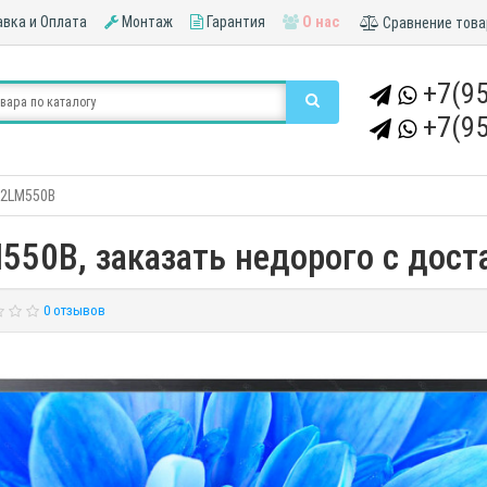
вка и Оплата
Монтаж
Гарантия
О нас
Сравнение това
+7(95
+7(95
32LM550B
550B, заказать недорого с доста
0 отзывов