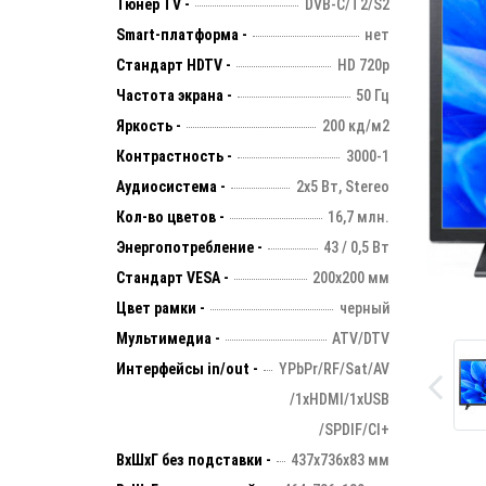
Тюнер TV -
DVB-C/T2/S2
Smart-платформа -
нет
Стандарт HDTV -
HD 720p
Частота экрана -
50 Гц
Яркость -
200 кд/м2
Контрастность -
3000-1
Аудиосистема -
2х5 Вт, Stereo
Кол-во цветов -
16,7 млн.
Энергопотребление -
43 / 0,5 Вт
Стандарт VESA -
200х200 мм
Цвет рамки -
черный
Мультимедиа -
ATV/DTV
Интерфейсы in/out -
YPbPr/RF/Sat/AV
/1xHDMI/1xUSB
/SPDIF/CI+
ВхШхГ без подставки -
437х736х83 мм