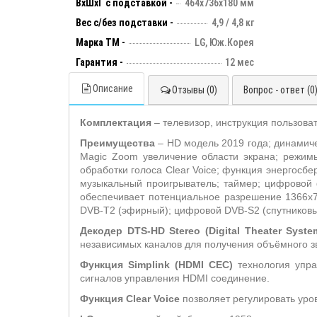
ВхШхГ с подставкой -
464х736х180 мм
Вес с/без подставки -
4,9 / 4,8 кг
Марка ТМ -
LG, Юж.Корея
Гарантия -
12 мес
Описание
Отзывы (0)
Вопрос - ответ (0
Комплектация
– телевизор, инструкция пользова
Преимущества
– HD модель 2019 года; динамиче
Magic Zoom увеличение области экрана; режимы 
обработки голоса Clear Voice; функция энергосбе
музыкальный проигрыватель; таймер; цифровой ф
обеспечивает потенциальное разрешение 1366x7
DVB-T2 (эфирный); цифровой DVB-S2 (спутниковы
Декодер
DTS
-
HD
Stereo
(
Digital
Theater
Syste
независимых каналов для получения объёмного зв
Функция
Simplink
(
HDMI
CEC
)
технология упр
сигналов управления HDMI соединение.
Функция Clear Voice
позволяет регулировать уро