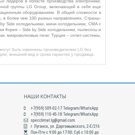
х лидеров в области производства электроники,
енной группы LG Group, включающей в себя еще
икационным оборудованием. В общей сложности в
, в более чем 100 разных направлениях. Страны-
 by Side холодильники, мини-холодильники, СМА с
я Корея – Side by Side холодильники, пылесосы и
и, микроволновые печи; Турция – сплит-системы,
 могут быть изменены производителем LG без
ию, внешний вид и сроки гарантии у продавца.
НАШИ КОНТАКТЫ
+7(959) 509-02-17 Telegram/WhatsApp
+7(959) 110-45-18 Telegram/WhatsApp
specclimat.lg@gmail.com
г. Луганск, ул. Даргомыжского, 2-Е/216
Пон-Птн с 9:00 до 17:00; Суб с 10:00 до