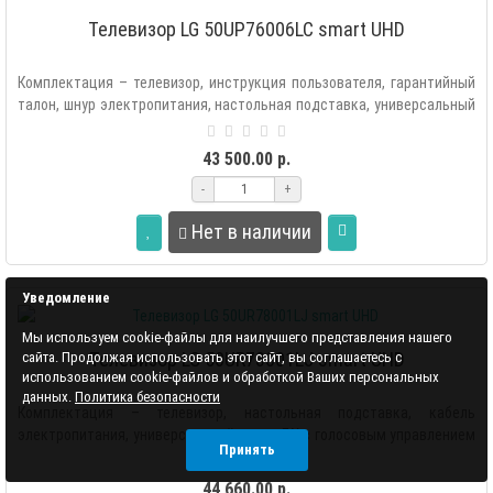
Телевизор LG 50UP76006LC smart UHD
Комплектация – телевизор, инструкция пользователя, гарантийный
талон, шнур электропитания, настольная подставка, универсальный
пульт ДУ с..
43 500.00 р.
-
+
Нет в наличии
Уведомление
Мы используем cookie-файлы для наилучшего представления нашего
Телевизор LG 50UR78001LJ smart UHD
сайта. Продолжая использовать этот сайт, вы соглашаетесь с
использованием cookie-файлов и обработкой Ваших персональных
данных.
Политика безопасности
Комплектация – телевизор, настольная подставка, кабель
электропитания, универсальный пульт ДУ с голосовым управлением
Принять
(Аэропульт MR22GN), э..
44 660.00 р.