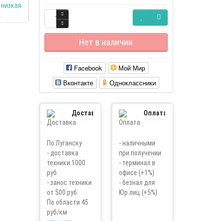
Нет в наличии
Facebook
Мой Мир
Вконтакте
Одноклассники
Доставка
Оплата
По Луганску
- наличными
- доставка
при получении
техники 1000
- терминал в
руб.
офисе (+1%)
- занос техники
- безнал для
от 500 руб
Юр.лиц (+5%)
По области 45
руб/км