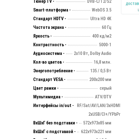
Тюнер TV -
DVB-C/T2/S2
Smart-платформа -
WebOS 3.5
Стандарт HDTV -
Ultra HD 4K
Частота экрана -
60 Гц
Яркость -
400 кд/м2
Контрастность -
5000-1
Аудиосистема -
2х10 Вт, Dolby Audio
Кол-во цветов -
16,8 млн.
Энергопотребление -
135 / 0,5 Вт
Стандарт VESA -
200х200 мм
Цвет рамки -
серый
Мультимедиа -
ATV/DTV
Интерфейсы in/out -
RF/Sat/AV/LAN/3xHDMI
2xUSB/CI+/YPbPr
ВхШхГ без подставки -
572х973х85 мм
ВхШхГ с подставкой -
622х973х221 мм