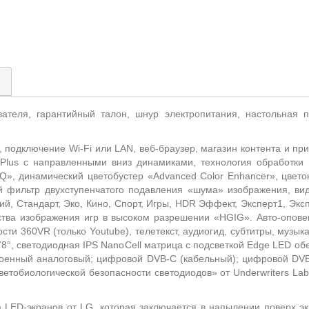
)
вателя, гарантийный талон, шнур электропитания, настольная 
 подключение Wi-Fi или LAN, веб-браузер, магазин контента и при
 Plus с направленными вниз динамиками, технология обработки г
Q», динамический цветобустер «Advanced Color Enhancer», цвето
фильтр двухступенчатого подавления «шума» изображения, вид
й, Стандарт, Эко, Кино, Спорт, Игры, HDR Эффект, Эксперт1, Экс
тва изображения игр в высоком разрешении «HGIG». Авто-опов
ти 360VR (только Youtube), телетекст, аудиогид, субтитры, музы
178°, светодиодная IPS NanoCell матрица с подсветкой Edge LED 
троенный аналоговый; цифровой DVB-C (кабельный); цифровой DV
ветобиологической безопасности светодиодов» от Underwriters Lab
а LED-экранов от LG, которая заключается в напылении поверх э