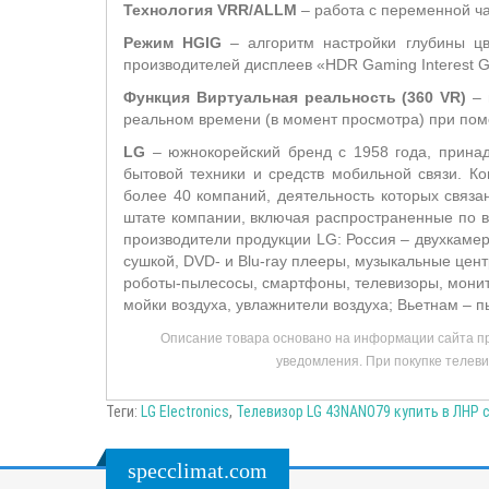
Технология VRR/ALLM
– работа с переменной час
Режим HGIG
– алгоритм настройки глубины цв
производителей дисплеев «HDR Gaming Interest G
Функция Виртуальная реальность (360 VR)
– 
реальном времени (в момент просмотра) при пом
LG
– южнокорейский бренд с 1958 года, принадл
бытовой техники и средств мобильной связи. 
более 40 компаний, деятельность которых связ
штате компании, включая распространенные по в
производители продукции LG: Россия – двухкамер
сушкой, DVD- и Blu-ray плееры, музыкальные цен
роботы-пылесосы, смартфоны, телевизоры, монит
мойки воздуха, увлажнители воздуха; Вьетнам – 
Описание товара основано на информации сайта пр
уведомления. При покупке телеви
Теги:
LG Electronics
,
Телевизор LG 43NANO79 купить в ЛНР 
specclimat.com