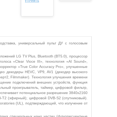
уточнить
подставка, универсальный пульт ДУ с голосовым
ложений LG TV Plus, Bluetooth (BT5.0), процессор
олоса «Clear Vioce III», технология «AI Sound»,
корректор «True Color Accuracy Pro», улучшенные
ео декодеры HEVC, VP9, AV1 (декодер высокого
перт2, Filmmaker). Технология улучшения времени
ещение подключений внешних устройств, функция
кальный проигрыватель, таймер, цифровой фильтр,
обеспечивает потенциальное разрешение 3840x2160
B-T2 (эфирный); цифровой DVB-S2 (спутниковый).
oratories (UL), подтверждающий, что излучение от
крана специальных нано частиц (флуоресцентные