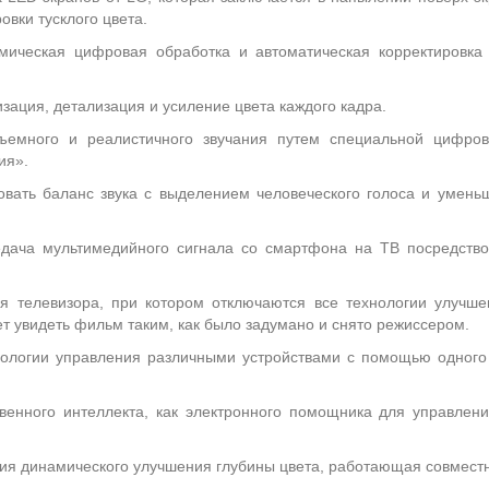
вки тусклого цвета.
ическая цифровая обработка и автоматическая корректировка
ация, детализация и усиление цвета каждого кадра.
ъемного и реалистичного звучания путем специальной цифрово
ия».
овать баланс звука с выделением человеческого голоса и умень
ача мультимедийного сигнала со смартфона на ТВ посредством 
 телевизора, при котором отключаются все технологии улучшен
т увидеть фильм таким, как было задумано и снято режиссером.
ологии управления различными устройствами с помощью одного п
венного интеллекта, как электронного помощника для управлени
ия динамического улучшения глубины цвета, работающая совместн