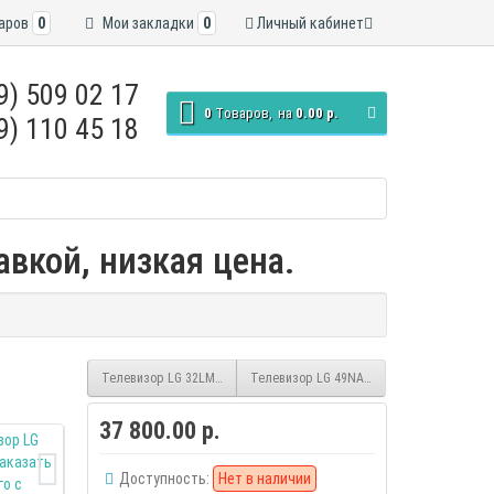
аров
0
Мои закладки
0
Личный кабинет
9) 509 02 17
0
Tоваров,
на
0.00 р.
9) 110 45 18
вкой, низкая цена.
Телевизор LG 32LM6350PLA smart FHD
Телевизор LG 49NANO80
37 800.00 р.
Доступность:
Нет в наличии