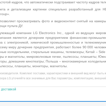
тотой кадров, что автоматически подстраивает частоту кадров теле
ета и детализации картинки специально разработанный для H
roup».
позволяет просматривать фото и видеоконтент снятый на камер
ощи пульта ДУ.
ежащий компании LG Electronics Inc., одной из ведущих мировы
Компания является дочерним предприятием финансово-промышл
ана с электроникой, химической промышленностью и телекоммун
сему миру дочерние предприятия, работают более 90 000 человек
ные холодильники, стиральные машины, телевизоры; Китай – Side
тры и магнитолы, микроволновые печки, пылесосы, планшеты; Южна
оры, домашние кинотеатры; Польша – многокамерные холодильник
пылесосы, планшеты, мониторы, магнитолы.
оизводителя. Комплект поставки, характеристики и внешний вид могут быть
зора LG уточняйте все значимые для Вас параметры, комплектацию, внешний 
с доставкой