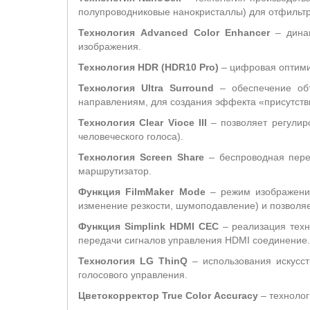
полупроводниковые нанокристаллы) для отфильтро
Технология Advanced Color Enhancer
– динам
изображения.
Технология HDR (HDR10 Pro)
– цифровая оптимиз
Технология
Ultra
Surround
– обеспечение об
направлениям, для создания эффекта «присутств
Технология Clear Vioce III
– позволяет регулир
человеческого голоса).
Технология Screen Share
– беспроводная перед
маршрутизатор.
Функция
FilmMaker
Mode
– режим изображения
изменение резкости, шумоподавление) и позволяе
Функция Simplink HDMI CEC
– реализация техн
передачи сигналов управления HDMI соединение.
Технология LG ThinQ
– использования искусст
голосового управления.
Цветокорректор
True
Color
Accuracy
– технолог