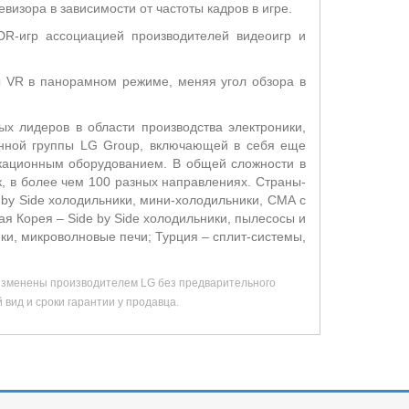
визора в зависимости от частоты кадров в игре.
DR-игр ассоциацией производителей видеоигр и
ы VR в панорамном режиме, меняя угол обзора в
х лидеров в области производства электроники,
енной группы LG Group, включающей в себя еще
икационным оборудованием. В общей сложности в
, в более чем 100 разных направлениях. Страны-
 by Side холодильники, мини-холодильники, СМА с
я Корея – Side by Side холодильники, пылесосы и
и, микроволновые печи; Турция – сплит-системы,
 изменены производителем LG без предварительного
вид и сроки гарантии у продавца.