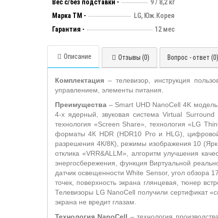
Вес с/без подставки -
9 / 8,2 кг
Марка ТМ -
LG, Юж.Корея
Гарантия -
12 мес
Описание
Отзывы (0)
Вопрос - ответ (0
Комплектация
– телевизор, инструкция пользо
управлением, элементы питания.
Преимущества
– Smart UHD NanoCell 4K модель,
4-х ядерный, звуковая система Virtual Surround
технология «Screen Share», технология «LG Thin
форматы 4К HDR (HDR10 Pro и HLG), цифровой 
разрешения 4К/8К), режимы изображения 10 (Ярки
отклика «VRR&ALLM», алгоритм улучшения качес
энергосбережения, функция Виртуальной реальнос
датчик освещенности White Sensor, угол обзора 
точек, поверхность экрана глянцевая, тюнер вс
Телевизоры LG NanoCell получили сертификат
«с
экрана не вредит глазам.
Технология NanoCell
– технология производств