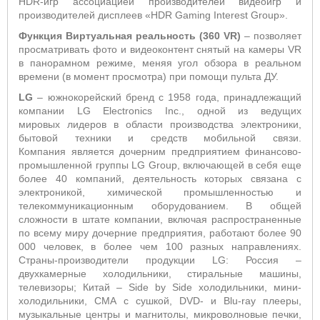
HDR-игр ассоциацией производителей видеоигр и
производителей дисплеев «HDR Gaming Interest Group».
Функция Виртуальная реальность (360 VR)
– позволяет
просматривать фото и видеоконтент снятый на камеры VR
в панорамном режиме, меняя угол обзора в реальном
времени (в момент просмотра) при помощи пульта ДУ.
LG
– южнокорейский бренд с 1958 года, принадлежащий
компании LG Electronics Inc., одной из ведущих
мировых лидеров в области производства электроники,
бытовой техники и средств мобильной связи.
Компания является дочерним предприятием финансово-
промышленной группы LG Group, включающей в себя еще
более 40 компаний, деятельность которых связана с
электроникой, химической промышленностью и
телекоммуникационным оборудованием. В общей
сложности в штате компании, включая распространенные
по всему миру дочерние предприятия, работают более 90
000 человек, в более чем 100 разных направлениях.
Страны-производители продукции LG: Россия –
двухкамерные холодильники, стиральные машины,
телевизоры; Китай – Side by Side холодильники, мини-
холодильники, СМА с сушкой, DVD- и Blu-ray плееры,
музыкальные центры и магнитолы, микроволновые печки,