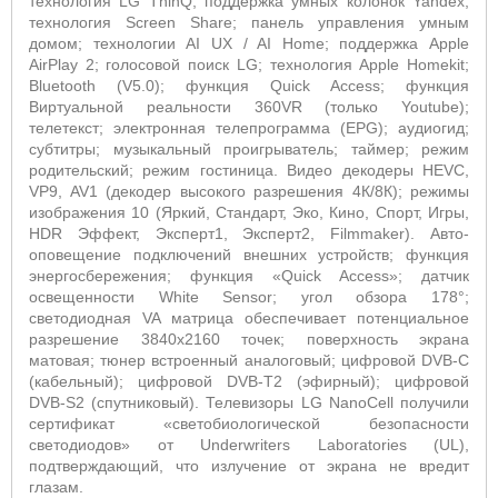
технология LG ThinQ; поддержка умных колонок Yandex;
технология Screen Share; панель управления умным
домом; технологии AI UX / AI Home; поддержка Apple
AirPlay 2; голосовой поиск LG; технология Apple Homekit;
Bluetooth (V5.0); функция Quick Access; функция
Виртуальной реальности 360VR (только Youtube);
телетекст; электронная телепрограмма (EPG); аудиогид;
субтитры; музыкальный проигрыватель; таймер; режим
родительский; режим гостиница. Видео декодеры HEVC,
VP9, AV1 (декодер высокого разрешения 4К/8К); режимы
изображения 10 (Яркий, Стандарт, Эко, Кино, Спорт, Игры,
HDR Эффект, Эксперт1, Эксперт2, Filmmaker). Авто-
оповещение подключений внешних устройств; функция
энергосбережения; функция «Quick Access»; датчик
освещенности White Sensor; угол обзора 178°;
светодиодная VA матрица обеспечивает потенциальное
разрешение 3840x2160 точек; поверхность экрана
матовая; тюнер встроенный аналоговый; цифровой DVB-C
(кабельный); цифровой DVB-T2 (эфирный); цифровой
DVB-S2 (спутниковый). Телевизоры LG NanoCell получили
сертификат «светобиологической безопасности
светодиодов» от Underwriters Laboratories (UL),
подтверждающий, что излучение от экрана не вредит
глазам.