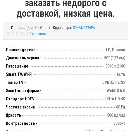
заказать недорого с
доставкой, низкая цена.
Производитель:
LG
Код товара:
50NANO776PA
0 отзывов
Производитель -
LG, Россия
Диагональ экрана -
50" (127 см)
Разрешение -
3840 х 2160
Smart TV/Wi-Fi -
есть
Тюнер TV -
DVB-C/T2/S2
Smart-платформа -
WebOS 6.0
Стандарт HDTV -
Ultra HD 4K
Частота экрана -
60 Гц
Яркость -
500 кд/м2
Контрастность -
3000-1