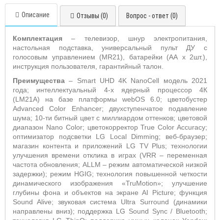
Описание
Отзывы (0)
Вопрос - ответ (0)
Комплектация
– телевизор, шнур электропитания,
настольная подставка, универсальный пульт ДУ с
голосовым управлением (MR21), батарейки (АА х 2шт.),
инструкция пользователя, гарантийный талон.
Преимущества
– Smart UHD 4K NanoCell модель 2021
года; интеллектуальный 4-х ядерный процессор 4К
(LM21A) на базе платформы webOS 6.0; цветобустер
Advanced Color Enhancer; двухступенчатое подавление
шума; 10-ти битный цвет с миллиардом оттенков; цветовой
диапазон Nano Color; цветокорректор True Color Accuracy;
оптимизатор подсветки LG Local Dimming; веб-браузер;
магазин контента и приложений LG TV Plus; технологии
улучшения времени отклика в играх (VRR – переменная
частота обновления; ALLM – режим автоматической низкой
задержки); режим HGIG; технология повышенной четкости
динамического изображения «TruMotion»; улучшение
глубины фона и объектов на экране AI Picture; функция
Sound Alive; звуковая система Ultra Surround (динамики
направлены вниз); поддержка LG Sound Sync / Bluetooth;