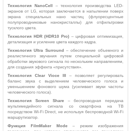
Технология NanoCell
– технология производства LED-
экранов от LG, которая заключается в напылении поверх
экрана специальных нано частиц (флуоресцентные
полупроводниковые нанокристаллы) для отфильтровки
тусклого цвета.
Технология HDR (HDR10 Pro)
– цифровая оптимизация,
детализация и усиление цвета каждого кадра.
Технология Ultra
Surround
– обеспечение объемного и
реалистичного звучания путем специальной цифровой
обработки звукового сигнала по нескольким направлениям,
для создания эффекта «присутствия».
Технология Clear Vioce III
– позволяет регулировать
баланс звука с выделением человеческого голоса и
уменьшением фонового шума (усиливает звуки частоты
человеческого голоса).
Технология Screen Share
– беспроводная передача
мультимедийного сигнала со смартфона на ТВ
посредством Wi-Fi Direct, не используя беспроводной Wi-Fi
маршрутизатор.
Функция FilmMaker
Mode
– режим изображения