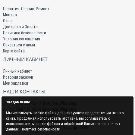
Гарантия. Сервис. Ремонт.
Монтаж
О нас
Доставка и Оплата
Политика безопасности
Условия соглашения
Связаться с нами
Карта сайта
ЛИЧНЫЙ КАБИНЕТ
Личный кабинет
История заказов
Мои закладки
НАШИ КОНТАКТЫ
Уведомление
+7(959) 509-02-17 Telegram/WhatsApp
+7(959) 110-45-18 Telegram/WhatsApp
Мы используем cookie-файлы для наилучшего представления нашего
specclimat.lg@gmail.com
сайта. Продолжая использовать этот сайт, вы соглашаетесь с
г. Луганск, ул. Даргомыжского, 2-Е/216
использованием cookie-файлов и обработкой Ваших персональных
Пон-Птн с 9:00 до 17:00; Суб с 10:00 до 15:00
данных.
Политика безопасности