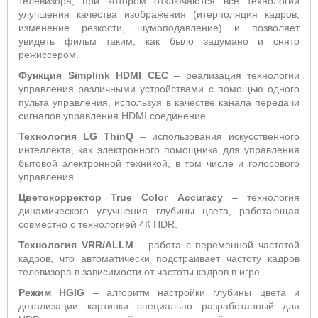
телевизора, при котором отключаются все технологии
улучшения качества изображения (итерполяция кадров,
изменение резкости, шумоподавление) и позволяет
увидеть фильм таким, как было задумано и снято
режиссером.
Функция Simplink HDMI CEC
– реализация технологии
управления различными устройствами с помощью одного
пульта управления, используя в качестве канала передачи
сигналов управления HDMI соединение.
Технология LG ThinQ
– использования искусственного
интеллекта, как электронного помощника для управления
бытовой электронной техникой, в том числе и голосового
управления.
Цветокорректор
True
Color
Accuracy
– технология
динамического улучшения глубины цвета, работающая
совместно с технологией 4К HDR.
Технология VRR/ALLM
– работа с переменной частотой
кадров, что автоматически подстраивает частоту кадров
телевизора в зависимости от частоты кадров в игре.
Режим HGIG
– алгоритм настройки глубины цвета и
детализации картинки специально разработанный для