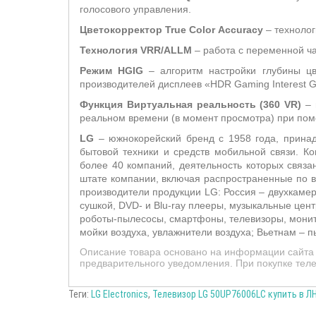
голосового управления.
Цветокорректор
True
Color
Accuracy
– технолог
Технология VRR/ALLM
– работа с переменной час
Режим HGIG
– алгоритм настройки глубины цв
производителей дисплеев «HDR Gaming Interest G
Функция Виртуальная реальность (360 VR)
– 
реальном времени (в момент просмотра) при пом
LG
– южнокорейский бренд с 1958 года, принадл
бытовой техники и средств мобильной связи. 
более 40 компаний, деятельность которых связ
штате компании, включая распространенные по в
производители продукции LG: Россия – двухкамер
сушкой, DVD- и Blu-ray плееры, музыкальные цен
роботы-пылесосы, смартфоны, телевизоры, монит
мойки воздуха, увлажнители воздуха; Вьетнам – 
Описание товара основано на информации сайта п
предварительного уведомления. При покупке теле
Теги:
LG Electronics
,
Телевизор LG 50UP76006LC купить в Л