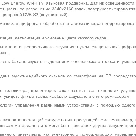
 Low Energy, Wi-Fi TV, языковая поддержка. Датчик освещенности 
тенциальное разрешение 3840x2160 точек, поверхность экрана гл
 цифровой DVB-S2 (спутниковый).
ическая цифровая обработка и автоматическая корректировка
ация, детализация и усиление цвета каждого кадра.
ъемного и реалистичного звучания путем специальной цифрово
ия».
овать баланс звука с выделением человеческого голоса и умень
ача мультимедийного сигнала со смартфона на ТВ посредством 
 телевизора, при котором отключаются все технологии улучшен
т увидеть фильм таким, как было задумано и снято режиссером.
ологии управления различными устройствами с помощью одного п
евизора в настоящий экскурс по интересующей теме. Например,
ннисом материалов: это могут быть видео или другие выпуски прог
венного интеллекта, как электронного помощника для управлени