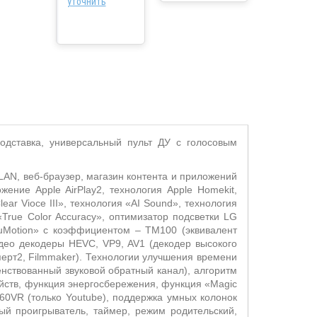
уточнить
подставка, универсальный пульт ДУ с голосовым
AN, веб-браузер, магазин контента и приложений
ение Apple AirPlay2, технология Apple Homekit,
ar Vioce III», технология «AI Sound», технология
True Color Accuracy», оптимизатор подсветки LG
ruMotion» с коэффициентом – TM100 (эквивалент
део декодеры HEVC, VP9, AV1 (декодер высокого
перт2, Filmmaker). Технологии улучшения времени
нствованный звуковой обратный канал), алгоритм
йств, функция энергосбережения, функция «Magic
360VR (только Youtube), поддержка умных колонок
ный проигрыватель, таймер, режим родительский,