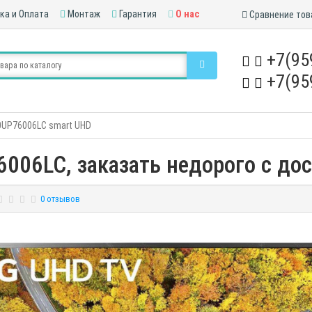
ка и Оплата
Монтаж
Гарантия
О нас
Сравнение тов
+7(95
+7(95
0UP76006LC smart UHD
006LC, заказать недорого с дос
0 отзывов