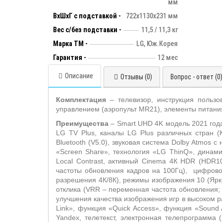
мм
ВхШхГ с подставкой -
722х1130х231 мм
Вес с/без подставки -
11,5 / 11,3 кг
Марка ТМ -
LG, Юж.Корея
Гарантия -
12 мес
Описание
Отзывы (0)
Вопрос - ответ (0
Комплектация
– телевизор, инструкция пользо
управлением (аэропульт MR21), элементы питани
Преимущества
– Smart UHD 4K модель 2021 год
LG TV Plus, каналы LG Plus различных стран (К
Bluetooth (V5.0), звуковая система Dolby Atmos 
«Screen Share», технология «LG ThinQ», динами
Local Contrast, активный Cinema 4К HDR (HDR1
частоты обновления кадров на 100Гц), цифрово
разрешения 4К/8К), режимы изображения 10 (Ярки
отклика (VRR – переменная частота обновления;
улучшения качества изображения игр в высоком 
Link», функция «Quick Access», функция «Sound 
Yandex, телетекст, электронная телепрограмма 