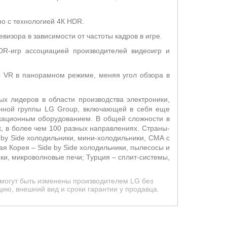
о с технологией 4К HDR.
визора в зависимости от частоты кадров в игре.
DR-игр ассоциацией производителей видеоигр и
ы VR в панорамном режиме, меняя угол обзора в
х лидеров в области производства электроники,
енной группы LG Group, включающей в себя еще
икационным оборудованием. В общей сложности в
, в более чем 100 разных направлениях. Страны-
 by Side холодильники, мини-холодильники, СМА с
я Корея – Side by Side холодильники, пылесосы и
и, микроволновые печи; Турция – сплит-системы,
 могут быть изменены производителем LG без
ию, внешний вид и сроки гарантии у продавца.