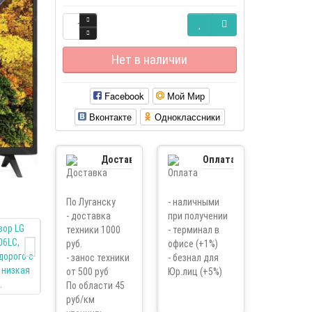
Нет в наличии
Facebook
Мой Мир
Вконтакте
Одноклассники
Доставка
Оплата
По Луганску
- наличными
- доставка
при получении
техники 1000
- терминал в
руб.
офисе (+1%)
- занос техники
- безнал для
от 500 руб
Юр.лиц (+5%)
По области 45
руб/км