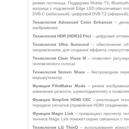
режим гостиница. Поддержка Mobile TV, Bluetooth
матрица с подсветкой Edge LED обеспечивает по
DVB-C (кабельный); цифровой DVB-T2 (эфирный);
Технология Advanced Color Enhancer
– динам
изображения.
Технология HDR (HDR10 Pro)
– цифровая оптимиз
Технология
Ultra
Surround
– обеспечение об
направлениям, для создания эффекта «присутств
Технология Clear Vioce III
– позволяет регулир
человеческого голоса).
Технология Screen Share
– беспроводная перед
маршрутизатор.
Функция
FilmMaker
Mode
– режим изображения
изменение резкости, шумоподавление) и позволяе
Функция Simplink HDMI CEC
– реализация техн
передачи сигналов управления HDMI соединение.
Функция
Magic
Link
– превращает просмотр тел
теннисе Magic Link покажет серию связанных с те
Технология LG ThinQ
– использования искусст