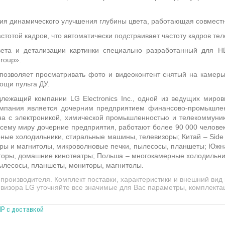
ия динамического улучшения глубины цвета, работающая совместн
тотой кадров, что автоматически подстраивает частоту кадров теле
ета и детализации картинки специально разработанный для H
roup».
позволяет просматривать фото и видеоконтент снятый на камер
ощи пульта ДУ.
ежащий компании LG Electronics Inc., одной из ведущих мировы
Компания является дочерним предприятием финансово-промышл
ана с электроникой, химической промышленностью и телекоммун
сему миру дочерние предприятия, работают более 90 000 человек
ные холодильники, стиральные машины, телевизоры; Китай – Side
тры и магнитолы, микроволновые печки, пылесосы, планшеты; Южна
оры, домашние кинотеатры; Польша – многокамерные холодильник
пылесосы, планшеты, мониторы, магнитолы.
роизводителя. Комплект поставки, характеристики и внешний вид
визора LG уточняйте все значимые для Вас параметры, комплектац
НР с доставкой