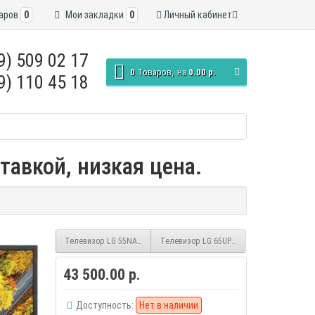
аров
0
Мои закладки
0
Личный кабинет
9) 509 02 17
0
Tоваров,
на
0.00 р.
9) 110 45 18
тавкой, низкая цена.
Телевизор LG 55NANO766QA.ARUB smart UHD
Телевизор LG 65UP76006LC smart UHD
43 500.00 р.
Доступность:
Нет в наличии