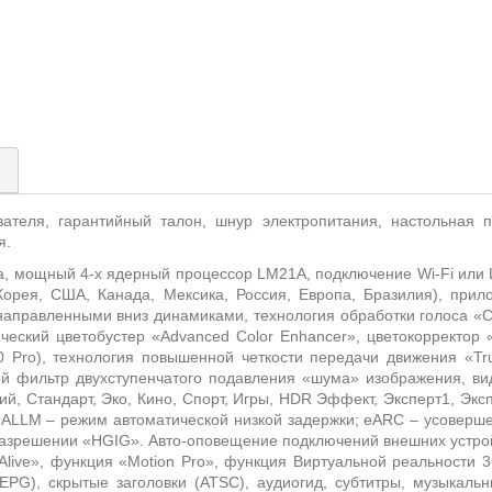
)
вателя, гарантийный талон, шнур электропитания, настольная 
я.
а, мощный 4-х ядерный процессор LM21A, подключение Wi-Fi или L
орея, США, Канада, Мексика, Россия, Европа, Бразилия), прилож
с направленными вниз динамиками, технология обработки голоса «Cle
ческий цветобустер «Advanced Color Enhancer», цветокорректор «
0 Pro), технология повышенной четкости передачи движения «T
й фильтр двухступенчатого подавления «шума» изображения, ви
й, Стандарт, Эко, Кино, Спорт, Игры, HDR Эффект, Эксперт1, Экс
 ALLM – режим автоматической низкой задержки; eARC – усоверше
разрешении «HGIG». Авто-оповещение подключений внешних устро
Alive», функция «Motion Pro», функция Виртуальной реальности 
(EPG), скрытые заголовки (ATSC), аудиогид, субтитры, музыкаль