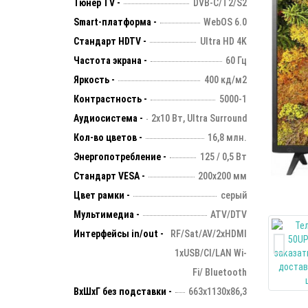
Тюнер TV -
DVB-C/T2/S2
Smart-платформа -
WebOS 6.0
Стандарт HDTV -
Ultra HD 4K
Частота экрана -
60 Гц
Яркость -
400 кд/м2
Контрастность -
5000-1
Аудиосистема -
2х10 Вт, Ultra Surround
Кол-во цветов -
16,8 млн.
Энергопотребление -
125 / 0,5 Вт
Стандарт VESA -
200х200 мм
Цвет рамки -
серый
Мультимедиа -
ATV/DTV
Интерфейсы in/out -
RF/Sat/AV/2xHDMI
1xUSB/CI/LAN Wi-
Fi/ Bluetooth
ВхШхГ без подставки -
663х1130х86,3