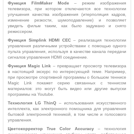
Функция
FilmMaker
Mode
– режим изображения
телевизора, при котором отключаются все технологии
улучшения качества изображения (итерполяция кадров,
изменение резкости, шумоподавление) и позволяет
увидеть фильм таким, как было задумано и снято
режиссером.
Функция Simplink HDMI CEC
– реализация технологии
управления различными устройствами с помощью одного
пульта управления, используя в качестве канала передачи
сигналов управления HDMI соединение.
Функция
Magic
Link
– превращает просмотр телевизора
в настоящий экскурс по интересующей теме. Например,
при просмотре спортивной программы о большом теннисе
Magic Link покажет серию связанных с теннисом
материалов: это могут быть видео или другие выпуски
программы на Youtube.
Технология LG ThinQ
– использования искусственного
интеллекта, как электронного помощника для управления
бытовой электронной техникой, в том числе и голосового
управления.
Цветокорректор
True
Color
Accuracy
– технология