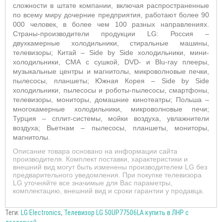
сложности в штате компании, включая распространенные
по всему миру дочерние предприятия, работают более 90
000 человек, в более чем 100 разных направлениях.
Страны-производители продукции LG: Россия –
двухкамерные холодильники, стиральные машины,
телевизоры; Китай – Side by Side холодильники, мини-
холодильники, СМА с сушкой, DVD- и Blu-ray плееры,
музыкальные центры и магнитолы, микроволновые печки,
пылесосы, планшеты; Южная Корея – Side by Side
холодильники, пылесосы и роботы-пылесосы, смартфоны,
телевизоры, мониторы, домашние кинотеатры; Польша –
многокамерные холодильники, микроволновые печи;
Турция – сплит-системы, мойки воздуха, увлажнители
воздуха; Вьетнам – пылесосы, планшеты, мониторы,
магнитолы.
Описание товара основано на информации сайта
производителя. Комплект поставки, характеристики и
внешний вид могут быть изменены производителем LG без
предварительного уведомления. При покупке телевизора
LG уточняйте все значимые для Вас параметры,
комплектацию, внешний вид и сроки гарантии у продавца.
Теги:
LG Electronics
,
Телевизор LG 50UP77506LA купить в ЛНР с