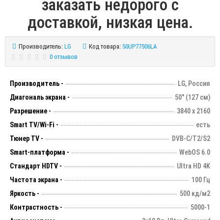
заказать недорого с
доставкой, низкая цена.
Производитель:
LG
Код товара:
50UP77506LA
0 отзывов
Производитель -
LG, Россия
Диагональ экрана -
50" (127 см)
Разрешение -
3840 х 2160
Smart TV/Wi-Fi -
есть
Тюнер TV -
DVB-C/T2/S2
Smart-платформа -
WebOS 6.0
Стандарт HDTV -
Ultra HD 4K
Частота экрана -
100 Гц
Яркость -
500 кд/м2
Контрастность -
5000-1