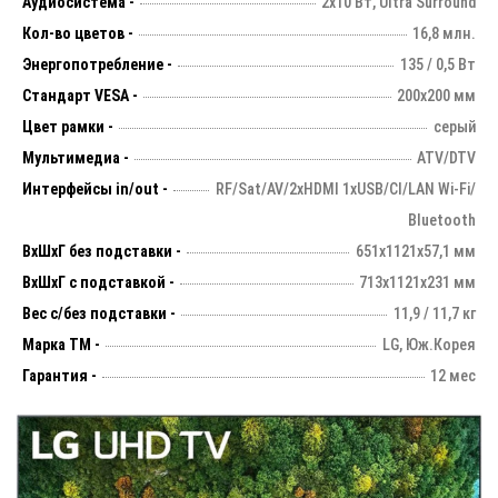
Аудиосистема -
2х10 Вт, Ultra Surround
Кол-во цветов -
16,8 млн.
Энергопотребление -
135 / 0,5 Вт
Стандарт VESA -
200х200 мм
Цвет рамки -
серый
Мультимедиа -
ATV/DTV
Интерфейсы in/out -
RF/Sat/AV/2xHDMI 1xUSB/CI/LAN Wi-Fi/
Bluetooth
ВхШхГ без подставки -
651х1121х57,1 мм
ВхШхГ с подставкой -
713х1121х231 мм
Вес с/без подставки -
11,9 / 11,7 кг
Марка ТМ -
LG, Юж.Корея
Гарантия -
12 мес