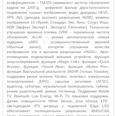
коэффициентом – TM100 (эквивалент частоты обновления
кадров на 100Гц), цифровой фильтр двухступенчатого
подавления «шума» изображения, видео декодеры HEVC,
VP9, AV1 (декодер высокого разрешения 4К/8К), режимы
изображения 10 (Яркий, Стандарт, Эко, Кино, Спорт, Игры,
HDR Эффект, Эксперт1, Эксперт2, Filmmaker). Технологии
улучшения времени отклика (VRR – переменная частота
обновления; ALLM – режим автоматической низкой
задержки; eARC – усовершенствованный звуковой
обратный канал), алгоритм улучшения качества
изображения игр в высоком разрешении «HGIG». Авто-
оповещение подключений внешних устройств, функция
энергосбережения, функция «Magic Link», функция «Quick
Access», функция «Sound Alive», функция «Motion Pro»,
функция Виртуальной реальности 360VR (только Youtube),
поддержка умных колонок Yandex, телетекст, электронная
телепрограмма (EPG), скрытые заголовки (ATSC),
аудиогид, субтитры, музыкальный проигрыватель, таймер,
режим родительский, режим гостиница. Поддержка Mobile
TV, Bluetooth Low Energy, Wi-Fi TV, языковая поддержка.
Датчик освещенности White Sensor, угол обзора 178°,
светодиодная IPS матрица с подсветкой Edge LED
обеспечивает потенциальное разрешение 3840x2160
точек, поверхность экрана глянцевая, тюнер встроенный