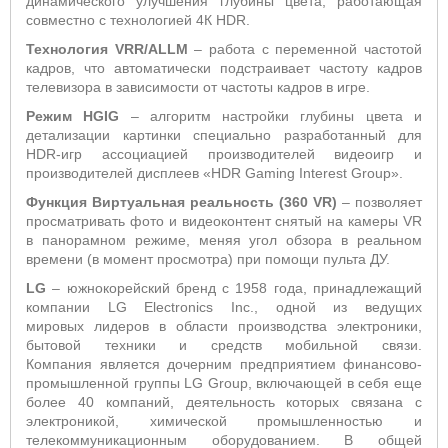
динамического улучшения глубины цвета, работающая
совместно с технологией 4К HDR.
Технология VRR/ALLM
– работа с переменной частотой
кадров, что автоматически подстраивает частоту кадров
телевизора в зависимости от частоты кадров в игре.
Режим HGIG
– алгоритм настройки глубины цвета и
детализации картинки специально разработанный для
HDR-игр ассоциацией производителей видеоигр и
производителей дисплеев «HDR Gaming Interest Group».
Функция Виртуальная реальность (360 VR)
– позволяет
просматривать фото и видеоконтент снятый на камеры VR
в панорамном режиме, меняя угол обзора в реальном
времени (в момент просмотра) при помощи пульта ДУ.
LG
– южнокорейский бренд с 1958 года, принадлежащий
компании LG Electronics Inc., одной из ведущих
мировых лидеров в области производства электроники,
бытовой техники и средств мобильной связи.
Компания является дочерним предприятием финансово-
промышленной группы LG Group, включающей в себя еще
более 40 компаний, деятельность которых связана с
электроникой, химической промышленностью и
телекоммуникационным оборудованием. В общей