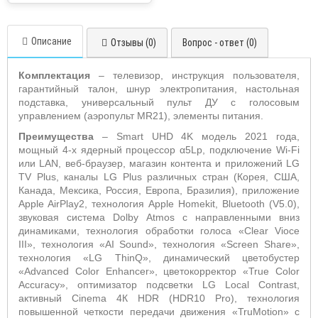
Описание
Отзывы (0)
Вопрос - ответ (0)
Комплектация
– телевизор, инструкция пользователя,
гарантийный талон, шнур электропитания, настольная
подставка, универсальный пульт ДУ с голосовым
управлением (аэропульт MR21), элементы питания.
Преимущества
– Smart UHD 4K модель 2021 года,
мощный 4-х ядерный процессор α5Lp, подключение Wi-Fi
или LAN, веб-браузер, магазин контента и приложений LG
TV Plus, каналы LG Plus различных стран (Корея, США,
Канада, Мексика, Россия, Европа, Бразилия), приложение
Apple AirPlay2, технология Apple Homekit, Bluetooth (V5.0),
звуковая система Dolby Atmos с направленными вниз
динамиками, технология обработки голоса «Clear Vioce
III», технология «AI Sound», технология «Screen Share»,
технология «LG ThinQ», динамический цветобустер
«Advanced Color Enhancer», цветокорректор «True Color
Accuracy», оптимизатор подсветки LG Local Contrast,
активный Cinema 4К HDR (HDR10 Pro), технология
повышенной четкости передачи движения «TruMotion» с