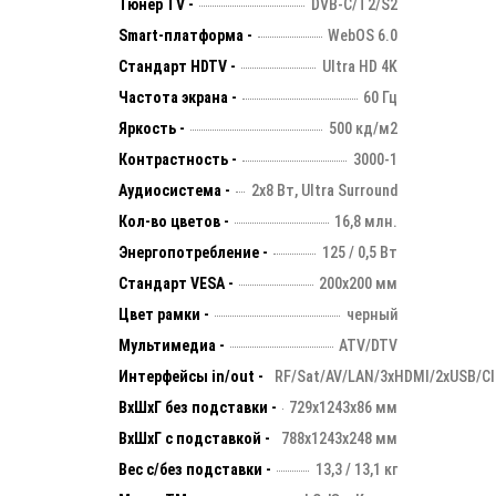
Тюнер TV -
DVB-C/T2/S2
Smart-платформа -
WebOS 6.0
Стандарт HDTV -
Ultra HD 4K
Частота экрана -
60 Гц
Яркость -
500 кд/м2
Контрастность -
3000-1
Аудиосистема -
2х8 Вт, Ultra Surround
Кол-во цветов -
16,8 млн.
Энергопотребление -
125 / 0,5 Вт
Стандарт VESA -
200х200 мм
Цвет рамки -
черный
Мультимедиа -
ATV/DTV
Интерфейсы in/out -
RF/Sat/AV/LAN/3xHDMI/2xUSB/C
ВхШхГ без подставки -
729х1243х86 мм
ВхШхГ с подставкой -
788х1243х248 мм
Вес с/без подставки -
13,3 / 13,1 кг