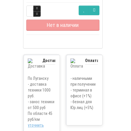
Нет в наличии
Доставка
Оплата
По Луганску
- наличными
- доставка
при получении
техники 1000
- терминал в
руб.
офисе (+1%)
- занос техники
- безнал для
от 500 руб
Юр.лиц (+5%)
По области 45
руб/км
уточнить