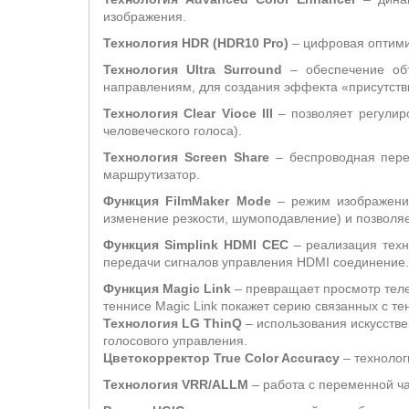
изображения.
Технология HDR (HDR10 Pro)
– цифровая оптимиз
Технология
Ultra
Surround
– обеспечение об
направлениям, для создания эффекта «присутств
Технология Clear Vioce III
– позволяет регулир
человеческого голоса).
Технология Screen Share
– беспроводная перед
маршрутизатор.
Функция
FilmMaker
Mode
– режим изображени
изменение резкости, шумоподавление) и позволяе
Функция Simplink HDMI CEC
– реализация техн
передачи сигналов управления HDMI соединение.
Функция
Magic
Link
–
превращает просмотр теле
теннисе Magic Link покажет серию связанных с те
Технология LG ThinQ
– использования искусстве
голосового управления.
Цветокорректор
True
Color
Accuracy
– техноло
Технология VRR/ALLM
– работа с переменной час