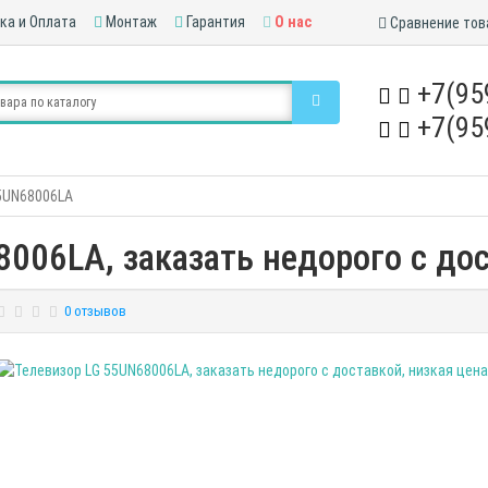
ка и Оплата
Монтаж
Гарантия
О нас
Сравнение тов
+7(95
+7(95
5UN68006LA
006LA, заказать недорого с дос
0 отзывов