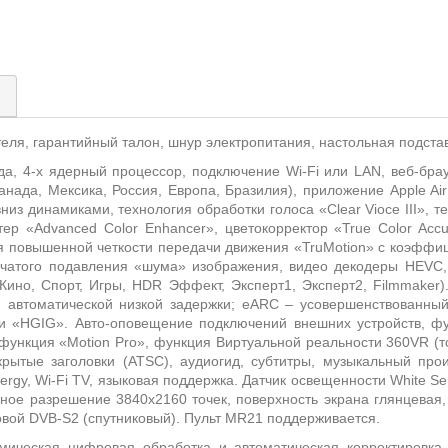
)
теля, гарантийный талон, шнур электропитания, настольная подстав
да, 4-х ядерный процессор, подключение
Wi
-
Fi
или
LAN
, веб-бра
анада, Мексика, Россия, Европа, Бразилия), приложение
Apple
Ai
из динамиками, технология обработки голоса «Clear Vioce III», т
тер «Advanced Color Enhancer», цветокорректор «True Color Acc
я повышенной четкости передачи движения «
Tru
Motion» с коэффи
нчатого подавления «шума» изображения, видео декодеры HEVC
Кино, Спорт, Игры,
HDR
Эффект, Эксперт1, Эксперт2,
Filmmaker
)
 автоматической низкой задержки;
eARC
– усовершенствованный 
ии «HGIG». Авто-оповещение подключений внешних устройств, ф
 функция «
Motion
Pro
», функция Виртуальной реальности 360
VR
(т
скрытые заголовки (
ATSC
), аудиогид, субтитры, музыкальный про
ergy, Wi-Fi TV,
языковая
поддержка
.
Датчик освещенности
White
Se
ное разрешение 3840x2160 точек, поверхность экрана глянцевая
овой
DVB
-
S
2 (спутниковый). Пульт
MR21
поддерживается.
ическая цифровая обработка и автоматическая корректировка