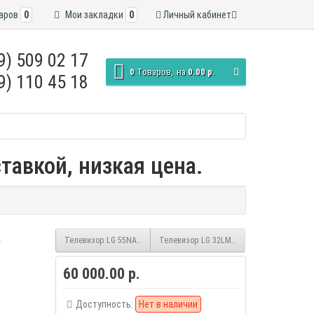
аров
0
Мои закладки
0
Личный кабинет
9) 509 02 17
0
Tоваров,
на
0.00 р.
9) 110 45 18
тавкой, низкая цена.
Телевизор LG 55NANO776PA
Телевизор LG 32LM637BPLB smart HD
60 000.00 р.
Доступность:
Нет в наличии