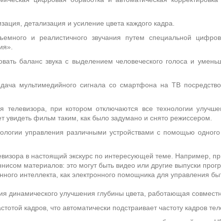
ация, детализация и усиление цвета каждого кадра.
ъемного и реалистичного звучания путем специальной цифрово
ия».
овать баланс звука с выделением человеческого голоса и умень
ача мультимедийного сигнала со смартфона на ТВ посредством 
я телевизора, при котором отключаются все технологии улучше
т увидеть фильм таким, как было задумано и снято режиссером.
ологии управления различными устройствами с помощью одного п
визора в настоящий экскурс по интересующей теме. Например, п
ннисом материалов: это могут быть видео или другие выпуски прог
нного интеллекта, как электронного помощника для управления быт
гия динамического улучшения глубины цвета, работающая совместн
тотой кадров, что автоматически подстраивает частоту кадров теле