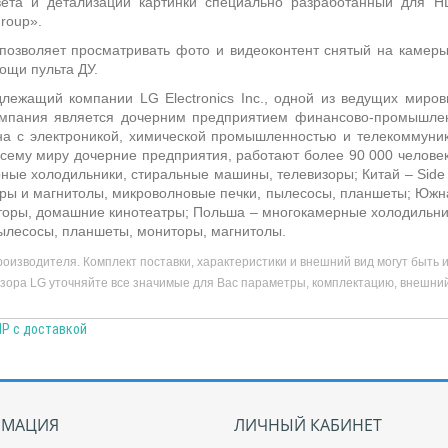
ета и детализации картинки специально разработанный для
H
roup».
позволяет просматривать фото и видеоконтент снятый на камер
ощи пульта ДУ.
ежащий компании LG Electronics Inc., одной из ведущих мировы
Компания является дочерним предприятием финансово-промышл
ана с электроникой, химической промышленностью и телекоммун
сему миру дочерние предприятия, работают более 90 000 человек
ные холодильники, стиральные машины, телевизоры; Китай – Side
тры и магнитолы, микроволновые печки, пылесосы, планшеты; Южна
оры, домашние кинотеатры; Польша – многокамерные холодильник
пылесосы, планшеты, мониторы, магнитолы.
оизводителя. Комплект поставки, характеристики и внешний вид могут быть
зора LG уточняйте все значимые для Вас параметры, комплектацию, внешний 
НР с доставкой
МАЦИЯ
ЛИЧНЫЙ КАБИНЕТ