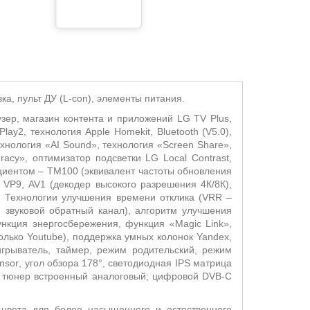
ка, пульт ДУ (
L
-
con
), элементы питания.
узер, магазин контента и приложений
LG
TV
Plus
,
rPlay
2, технология
Apple
Homekit
,
Bluetooth
(
V
5.0),
ехнология «
AI
Sound
», технология «
Screen
Share
»,
uracy», оптимизатор подсветки
LG
Local
Contrast
,
циентом –
TM
100 (эквивалент частоты обновления
, VP9,
AV
1 (декодер высокого разрешения 4К/8К),
. Технологии улучшения времени отклика (VRR –
звуковой обратный канал), алгоритм улучшения
ункция энергосбережения, функция «
Magic
Link
»,
олько
Youtube
), поддержка умных колонок
Yandex
,
игрыватель, таймер, режим родительский, режим
nsor
, угол обзора 178°, светодиодная
IPS
матрица
, тюнер встроенный аналоговый; цифровой
DVB
-
C
 цвета для более насыщенного и естественного