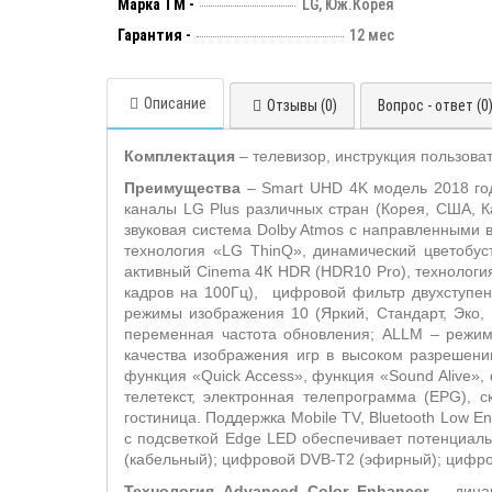
Марка ТМ -
LG, Юж.Корея
Гарантия -
12 мес
Описание
Отзывы (0)
Вопрос - ответ (0
Комплектация
– телевизор, инструкция пользова
Преимущества
–
Smart
UHD
4
K
модель 2018 го
каналы
LG
Plus
различных стран (Корея, США, К
звуковая система
Dolby
Atmos
с направленными вн
технология «
LG
ThinQ
», динамический цветобус
активный
Cinema
4К HDR (HDR10 Pro), технологи
кадров на 100Гц), цифровой фильтр двухступе
режимы изображения 10 (Яркий, Стандарт, Эко, 
переменная частота обновления; ALLM – режим
качества изображения игр в высоком разрешен
функция «
Quick
Access
», функция «
Sound
Alive
»,
телетекст, электронная телепрограмма (
EPG
), 
гостиница. Поддержка
Mobile TV, Bluetooth Low En
с подсветкой
Edge
LED
обеспечивает потенциаль
(кабельный); цифровой
DVB
-
T
2 (эфирный); цифр
Технология Advanced Color Enhancer
– динам