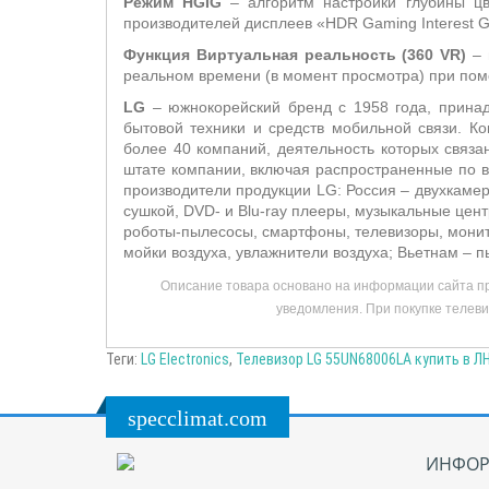
Режим HGIG
– алгоритм настройки глубины цв
производителей дисплеев «HDR Gaming Interest G
Функция Виртуальная реальность (360 VR)
– 
реальном времени (в момент просмотра) при пом
LG
– южнокорейский бренд с 1958 года, принадл
бытовой техники и средств мобильной связи. 
более 40 компаний, деятельность которых связ
штате компании, включая распространенные по в
производители продукции LG: Россия – двухкамер
сушкой, DVD- и Blu-ray плееры, музыкальные цен
роботы-пылесосы, смартфоны, телевизоры, монит
мойки воздуха, увлажнители воздуха; Вьетнам – 
Описание товара основано на информации сайта пр
уведомления. При покупке телеви
Теги:
LG Electronics
,
Телевизор LG 55UN68006LA купить в Л
specclimat.com
ИНФОР