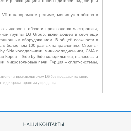
DR
-игр ассоциацией производителей видеоигр и
ы
VR
в панорамном режиме, меняя угол обзора в
х лидеров в области производства электроники,
енной группы LG Group, включающей в себя еще
икационным оборудованием. В общей сложности в
, в более чем 100 разных направлениях. Страны-
 by Side холодильники, мини-холодильники, СМА с
я Корея – Side by Side холодильники, пылесосы и
и, микроволновые печи; Турция – сплит-системы,
 изменены производителем LG без предварительного
вид и сроки гарантии у продавца.
НАШИ КОНТАКТЫ