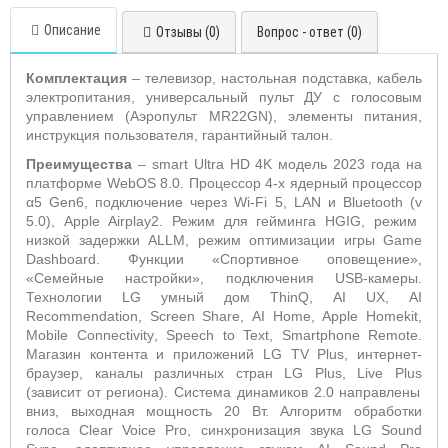
Описание
Отзывы (0)
Вопрос - ответ (0)
Комплектация
– телевизор, настольная подставка, кабель
электропитания, универсальный пульт ДУ с голосовым
управлением (Аэропульт
MR
22
GN
), элементы питания,
инструкция пользователя, гарантийный талон.
Преимущества
–
smart
Ultra
HD
4
K
модель 2023 года на
платформе
WebOS
8.0. Процессор 4-х ядерный процессор
α
5
Gen
6, подключение через
Wi
-
Fi
5,
LAN
и
Bluetooth
(
v
5.0),
Apple
Airplay
2. Режим для гейминга
HGIG
, режим
низкой задержки
ALLM
, режим оптимизации игры
Game
Dashboard
. Функции «Спортивное оповещение»,
«Семейные настройки», подключения
USB
-камеры.
Технологии
LG
умный дом
ThinQ
,
AI
UX
,
AI
Recommendation
,
Screen
Share
,
AI
Home
,
Apple
Homekit
,
Mobile
Connectivity
,
Speech
to
Text
,
Smartphone
Remote
.
Магазин контента и приложений
LG
TV
Plus
, интернет-
браузер, каналы различных стран
LG
Plus
,
Live
Plus
(зависит от региона). Система динамиков 2.0 направлены
вниз, выходная мощность 20 Вт. Алгоритм обработки
голоса
Clear
Voice
Pro
, синхронизация звука
LG
Sound