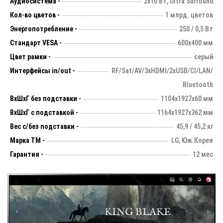
Аудиосистема -
2х10 Вт, Ultra Surround
Кол-во цветов -
1 млрд. цветов
Энергопотребление -
250 / 0,5 Вт
Стандарт VESA -
600х400 мм
Цвет рамки -
серый
Интерфейсы in/out -
RF/Sat/AV/3xHDMI/2xUSB/CI/LAN/
Bluetooth
ВхШхГ без подставки -
1104х1927х60 мм
ВхШхГ с подставкой -
1164х1927x362 мм
Вес с/без подставки -
45,9 / 45,2 кг
Марка ТМ -
LG, Юж.Корея
Гарантия -
12 мес