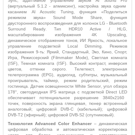
Sync
, адаптивное управление звуком
AI
Sound
Pro
(виртуальный 5.1.2 - апмиксинг), настройка звука одним
касанием
AI
Acoustic
Tuning
, функция «Поделиться
режимом звука»
Sound
Mode
Share
, функция
двустороннего воспроизведения для колонок
LG
-
Bluetooth
Surround
Ready
. Тип
HDR
10
Active
/
HLG
,
масштабирование изображения 4
K
Upscaling
,
динамическое отображение тонов, ИИ Яркость, локальное
управление подсветкой
Local
Dimming
. Режимов
изображения 9-ть: Яркий, Стандартный, Эко, Кино, Спорт,
Игра, Режиссерский (
Filmmaker
Mode
), Светлая комната
(
ISF
), Темная комната (
ISF
). Высокий контраст, инверсия
цветов, оттенки серого. Т
елетекст, электронная
телепрограмма (
EPG
), аудиогид, субтитры, музыкальный
проигрыватель, таймер, режим родительский, режим
гостиница. Датчик освещенности
White
Sensor
, угол обзора
178°, светодиодная
IPS
матрица с подсветкой
Direct
LED
обеспечивает потенциальное разрешение 3840x2160
точек, поверхность экрана глянцевая, тюнер встроенный
аналоговый; цифровой
DVB
-
C
(кабельный); цифровой
DVB
-
T
2 (эфирный); цифровой
DVB
-
S
2 (спутниковый).
Технология Advanced Color Enhancer
– динамическая
цифровая обработка и автоматическая корректировка