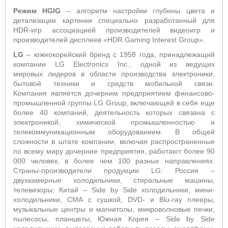
Режим HGIG
– алгоритм настройки глубины цвета и
детализации картинки специально разработанный для
HDR
-игр ассоциацией производителей видеоигр и
производителей дисплеев «HDR Gaming Interest Group».
LG
– южнокорейский бренд с 1958 года, принадлежащий
компании LG Electronics Inc., одной из ведущих
мировых лидеров в области производства электроники,
бытовой техники и средств мобильной связи.
Компания является дочерним предприятием финансово-
промышленной группы LG Group, включающей в себя еще
более 40 компаний, деятельность которых связана с
электроникой, химической промышленностью и
телекоммуникационным оборудованием. В общей
сложности в штате компании, включая распространенные
по всему миру дочерние предприятия, работают более 90
000 человек, в более чем 100 разных направлениях.
Страны-производители продукции LG: Россия –
двухкамерные холодильники, стиральные машины,
телевизоры; Китай – Side by Side холодильники, мини-
холодильники, СМА с сушкой, DVD- и Blu-ray плееры,
музыкальные центры и магнитолы, микроволновые печки,
пылесосы, планшеты; Южная Корея – Side by Side