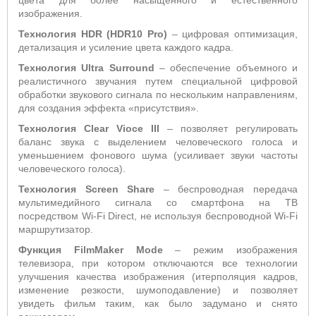
цвета для более насыщенного и естественного
изображения.
Технология HDR (HDR10 Pro)
– цифровая оптимизация,
детализация и усиление цвета каждого кадра.
Технология
Ultra
Surround
– обеспечение объемного и
реалистичного звучания путем специальной цифровой
обработки звукового сигнала по нескольким направлениям,
для создания эффекта «присутствия».
Технология Clear Vioce III
– позволяет регулировать
баланс звука с выделением человеческого голоса и
уменьшением фонового шума (усиливает звуки частоты
человеческого голоса).
Технология Screen Share
– беспроводная передача
мультимедийного сигнала со смартфона на ТВ
посредством Wi-Fi Direct, не используя беспроводной Wi-Fi
маршрутизатор.
Функция
FilmMaker
Mode
– режим изображения
телевизора, при котором отключаются все технологии
улучшения качества изображения (итерполяция кадров,
изменение резкости, шумоподавление) и позволяет
увидеть фильм таким, как было задумано и снято