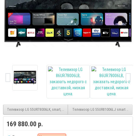
Телевизор LG 55UR78006LK, smart, UHD, безрамочный, (WebOS)
Телевизор LG 55UR81006LJ smart UHD
169 880.00 р.