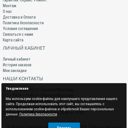
Гарантия. Сервис. Ремонт.
Монтаж
О нас
Доставка и Оплата
Политика безопасности
Условия соглашения
Связаться с нами
Карта сайта
ЛИЧНЫЙ КАБИНЕТ
Личный кабинет
История заказов
Мои закладки
НАШИ КОНТАКТЫ
Уведомление
+7(959) 509-02-17 Telegram/WhatsApp
+7(959) 110-45-18 Telegram/WhatsApp
Мы используем cookie-файлы для наилучшего представления нашего
specclimat.lg@gmail.com
сайта. Продолжая использовать этот сайт, вы соглашаетесь с
г. Луганск, ул. Даргомыжского, 2-Е/216
использованием cookie-файлов и обработкой Ваших персональных
Пон-Птн с 9:00 до 17:00; Суб с 10:00 до 15:00
данных.
Политика безопасности
© Интернет-магазин «СпецКлимат» 2015–2026.
Принять