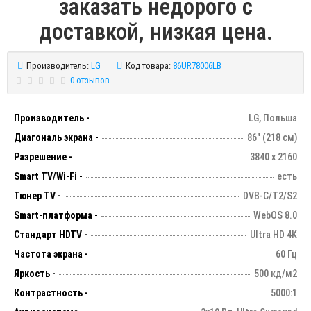
заказать недорого с
доставкой, низкая цена.
Производитель:
LG
Код товара:
86UR78006LB
0 отзывов
Производитель -
LG, Польша
Диагональ экрана -
86" (218 см)
Разрешение -
3840 х 2160
Smart TV/Wi-Fi -
есть
Тюнер TV -
DVB-C/T2/S2
Smart-платформа -
WebOS 8.0
Стандарт HDTV -
Ultra HD 4K
Частота экрана -
60 Гц
Яркость -
500 кд/м2
Контрастность -
5000:1