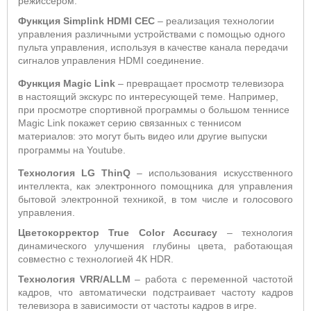
режиссером.
Функция Simplink HDMI CEC
– реализация технологии
управления различными устройствами с помощью одного
пульта управления, используя в качестве канала передачи
сигналов управления HDMI соединение.
Функция
Magic
Link
–
превращает просмотр телевизора
в настоящий экскурс по интересующей теме. Например,
при просмотре спортивной программы о большом теннисе
Magic Link покажет серию связанных с теннисом
материалов: это могут быть видео или другие выпуски
программы на Youtube.
Технология LG ThinQ
– использования искусственного
интеллекта, как электронного помощника для управления
бытовой электронной техникой, в том числе и голосового
управления.
Цветокорректор
True
Color
Accuracy
– технология
динамического улучшения глубины цвета, работающая
совместно с технологией 4К
HDR
.
Технология VRR/ALLM
– работа с переменной частотой
кадров, что автоматически подстраивает частоту кадров
телевизора в зависимости от частоты кадров в игре.