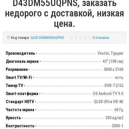
D43DM55UQPNS, заказать
недорого с доставкой, низкая
цена.
Код товара:
QLED D43DM55UQPNS
0 отзывов
Производитель -
Vestel, Турция
Диагональ экрана -
43" (108 см)
Разрешение -
3840 х 2160
Smart TV/Wi-Fi -
есть
Тюнер TV -
DVB-T2/S2
Smart-платформа -
OS Android TV 9.0
Стандарт HDTV -
QLED Ultra HD 4K
Частота экрана -
60 Гц
Яркость -
350 кд/м2
Контрастность -
3000-1