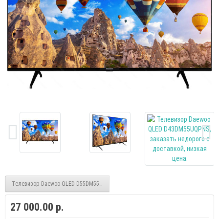
Телевизор Daewoo QLED D55DM55UQPNS smart UHD безрамочный
27 000.00 р.