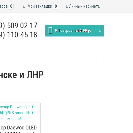
аров
0
Мои закладки
0
Личный кабинет
9) 509 02 17
0
Tоваров,
на
0.00 р.
9) 110 45 18
нске и ЛНР
зор Daewoo QLED