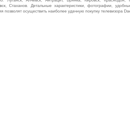
о: Луганск, Алчевск, Антрацит, Брянка, Кировск, Краснодон, 
вск, Стаханов. Детальные характеристики, фотографии, удоб
я позволят осуществить наиболее удачную покупку телевизора Da