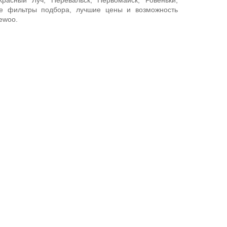
Красный Луч, Перевальск, Первомайск, Ровеньки,
ные фильтры подбора, лучшие цены и возможность
ewoo.