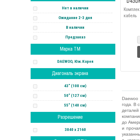
D43D
UHD
Нет в наличии
Комплек
кабель
Ожидание 2-3 дня
настоль
В наличии
крепл
элемент
Предзаказ
голосовы
Марка ТМ
DAEWOO, Юж.Корея
Диагональ экрана
43" (108 см)
50" (127 см)
Daewoo E
года. В 
55" (140 см)
деталей
компани
Разрешение
до Амери
и проча
3840 х 2160
указанн