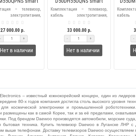
M55UQPNS smart
D50DH55UQNS smart
D55DM
 безрамочный
UHD безрамочный
UHD 
тация – телевизор,
Комплектация – телевизор,
Комплект
 электропитания,
кабель электропитания,
кабель 
ная подставка, винты
настольная подставка, винты
настольн
ения подставки,
крепления подставки,
крепле
27 000.00 р.
33 000.00 р.
3
ы питания, пульт ДУ с
элементы питания, пульт ДУ с
элементы 
-
+
-
+
-
м уп..
голосовым уп..
голосовым
Нет в наличии
Нет в наличии
Н
lectronics
–
известный южнокорейский концерн, один из лидеров
середине 80-х годов компания достигла столь высокого уровня техн
 для космической электроники и промышленной робототехники
и размещены как в самой Корее, так и за её пределами, охватыва
ки. Под брендом Daewoo производятся автомобили, морские суда,
я бытовая техника.
Купить телевизор Daewoo в Луганске ЛНР с 
ым выше телефонам. Доставку телевизоров Daewoo осуществляем п