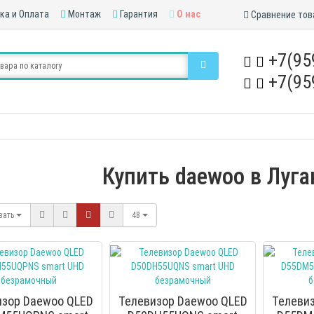
ка и Оплата
Монтаж
Гарантия
О нас
Сравнение тов
+7(95
+7(95
Купить daewoo в Луга
вать
48
изор Daewoo QLED
Телевизор Daewoo QLED
Телеви