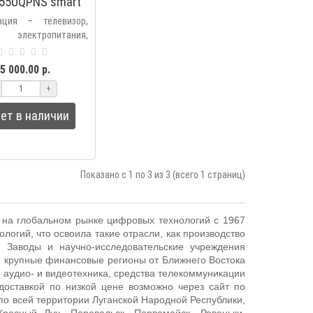
55UQPNS smart
безрамочный
ация – телевизор,
электропитания,
ая подставка, винты
ния подставки,
5 000.00 р.
питания, пульт ДУ с
+
 уп..
ет в наличии
Показано с 1 по 3 из 3 (всего 1 страниц)
 на глобальном рынке цифровых технологий с 1967
ологий, что освоила такие отрасли, как производство
. Заводы и научно-исследовательские учреждения
я крупные финансовые регионы от Ближнего Востока
 аудио- и видеотехника, средства телекоммуникации
доставкой по низкой цене возможно через сайт по
о всей территории Луганской Народной Республики,