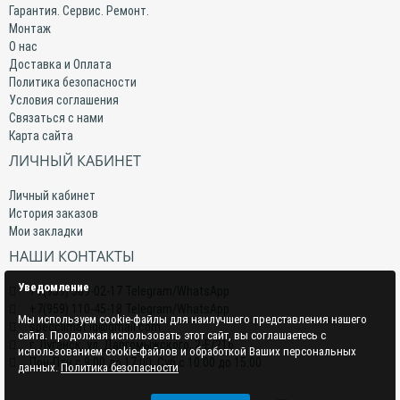
Гарантия. Сервис. Ремонт.
Монтаж
О нас
Доставка и Оплата
Политика безопасности
Условия соглашения
Связаться с нами
Карта сайта
ЛИЧНЫЙ КАБИНЕТ
Личный кабинет
История заказов
Мои закладки
НАШИ КОНТАКТЫ
Уведомление
+7(959) 509-02-17 Telegram/WhatsApp
+7(959) 110-45-18 Telegram/WhatsApp
Мы используем cookie-файлы для наилучшего представления нашего
specclimat.lg@gmail.com
сайта. Продолжая использовать этот сайт, вы соглашаетесь с
г. Луганск, ул. Даргомыжского, 2-Е/216
использованием cookie-файлов и обработкой Ваших персональных
Пон-Птн с 9:00 до 17:00; Суб с 10:00 до 15:00
данных.
Политика безопасности