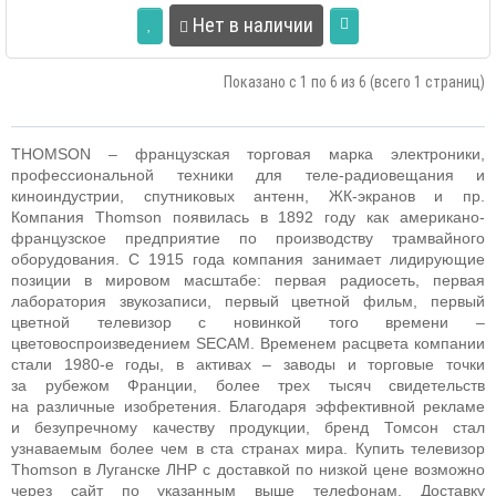
Нет в наличии
Показано с 1 по 6 из 6 (всего 1 страниц)
THOMSON
– французская торговая марка электроники,
профессиональной техники для теле-радиовещания и
киноиндустрии, спутниковых антенн, ЖК-экранов и пр.
Компания
Thomson
появилась в 1892 году как американо-
французское предприятие по производству трамвайного
оборудования. С 1915 года компания занимает лидирующие
позиции в мировом масштабе: первая радиосеть, первая
лаборатория звукозаписи, первый цветной фильм, первый
цветной телевизор с новинкой того времени –
цветовоспроизведением
SECAM
.
Временем расцвета компании
стали 1980-е годы, в активах – заводы и торговые точки
за рубежом Франции, более трех тысяч свидетельств
на различные изобретения. Благодаря эффективной рекламе
и безупречному качеству продукции, бренд Томсон стал
узнаваемым более чем в ста странах мира.
Купить телевизор
Thomson
в Луганске ЛНР с доставкой по низкой цене возможно
через сайт по указанным выше телефонам. Доставку