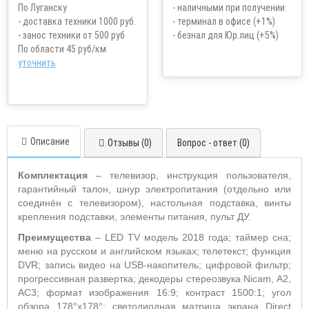
По Луганску
- наличными при получении
- доставка техники 1000 руб.
- терминал в офисе (+1%)
- занос техники от 500 руб
- безнал для Юр.лиц (+5%)
По области 45 руб/км
уточнить
Описание
Отзывы (0)
Вопрос - ответ (0)
Комплектация
– телевизор, инструкция пользователя,
гарантийный талон, шнур электропитания (отдельно или
соединён с телевизором), настольная подставка, винты
крепления подставки, элементы питания, пульт ДУ.
Преимущества
– LED TV модель 2018 года; таймер сна;
меню на русском и английском языках; телетекст; функция
DVR; запись видео на USB-накопитель; цифровой фильтр;
прогрессивная развертка;
декодеры стереозвука
Nicam
, А2,
АС3; формат изображения 16:9;
контраст 1500:1; угол
обзора 178°х178°; светодиодная матрица экрана Direct