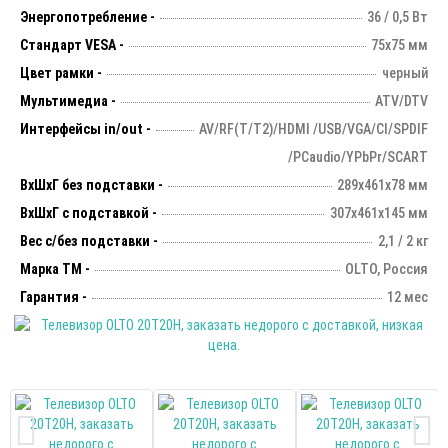
Энергопотребление -
36 / 0,5 Вт
Стандарт VESA -
75х75 мм
Цвет рамки -
черный
Мультимедиа -
ATV/DTV
Интерфейсы in/out -
AV/RF(T/T2)/HDMI /USB/VGA/CI/SPDIF
/PCaudio/YPbPr/SCART
ВхШхГ без подставки -
289х461х78 мм
ВхШхГ с подставкой -
307x461x145 мм
Вес с/без подставки -
2,1 / 2 кг
Марка ТМ -
OLTO, Россия
Гарантия -
12 мес