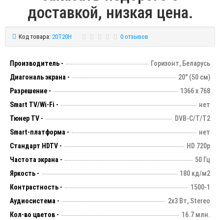
доставкой, низкая цена.
Код товара:
20T20H
0 отзывов
Производитель -
Горизонт, Беларусь
Диагональ экрана -
20" (50 см)
Разрешение -
1366 х 768
Smart TV/Wi-Fi -
нет
Тюнер TV -
DVB-C/T/T2
Smart-платформа -
нет
Стандарт HDTV -
HD 720p
Частота экрана -
50 Гц
Яркость -
180 кд/м2
Контрастность -
1500-1
Аудиосистема -
2х3 Вт, Stereo
Кол-во цветов -
16.7 млн.