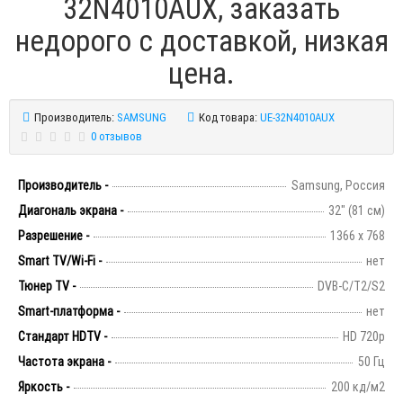
32N4010AUX, заказать
недорого с доставкой, низкая
цена.
Производитель:
SAMSUNG
Код товара:
UE-32N4010AUX
0 отзывов
Производитель -
Samsung, Россия
Диагональ экрана -
32" (81 см)
Разрешение -
1366 х 768
Smart TV/Wi-Fi -
нет
Тюнер TV -
DVB-C/T2/S2
Smart-платформа -
нет
Стандарт HDTV -
HD 720p
Частота экрана -
50 Гц
Яркость -
200 кд/м2