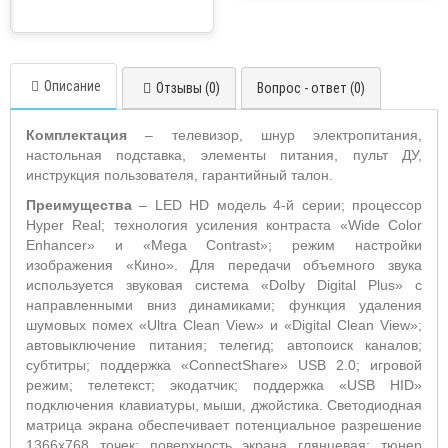
Описание
Отзывы (0)
Вопрос - ответ (0)
Комплектация
– телевизор, шнур электропитания,
настольная подставка, элементы питания, пульт ДУ,
инструкция пользователя, гарантийный талон.
Преимущества
– LED HD модель 4-й серии; процессор
Hyper Real; технология усиления контраста «Wide Color
Enhancer» и «Mega Contrast»; режим настройки
изображения «Кино». Для передачи объемного звука
используется звуковая система «Dolby Digital Plus» с
направленными вниз динамиками; функция удаления
шумовых помех «Ultra Clean View» и «Digital Clean View»;
автовыключение питания; телегид; автопоиск каналов;
субтитры; поддержка «ConnectShare» USB 2.0; игровой
режим; телетекст; экодатчик; поддержка «USB HID»
подключения клавиатуры, мыши, джойстика. Светодиодная
матрица экрана обеспечивает потенциальное разрешение
1366x768 точек; поверхность экрана глянцевая; тюнер