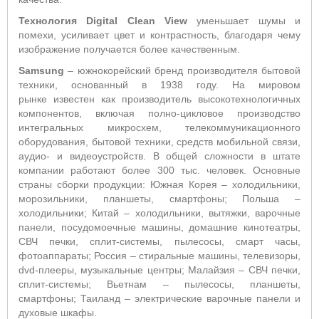
Технология Digital Clean View
уменьшает шумы и
помехи, усиливает цвет и контрастность, благодаря чему
изображение получается более качественным.
Samsung
– южнокорейский бренд производителя бытовой
техники, основанный в 1938 году. На мировом
рынке известен как производитель высокотехнологичных
компонентов, включая полно-цикловое производство
интегральных микросхем, телекоммуникационного
оборудования, бытовой техники, средств мобильной связи,
аудио- и видеоустройств. В общей сложности в штате
компании работают более 300 тыс. человек. Основные
страны сборки продукции: Южная Корея – холодильники,
морозильники, планшеты, смартфоны; Польша –
холодильники; Китай – холодильники, вытяжки, варочные
панели, посудомоечные машины, домашние кинотеатры,
СВЧ печки, сплит-системы, пылесосы, смарт часы,
фотоаппараты; Россия – стиральные машины, телевизоры,
dvd-плееры, музыкальные центры; Малайзия – СВЧ печки,
сплит-системы; Вьетнам – пылесосы, планшеты,
смартфоны; Таиланд – электрические варочные панели и
духовые шкафы.