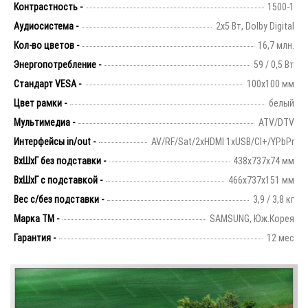
Контрастность -
1500-1
Аудиосистема -
2х5 Вт, Dolby Digital
Кол-во цветов -
16,7 млн.
Энергопотребление -
59 / 0,5 Вт
Стандарт VESA -
100х100 мм
Цвет рамки -
белый
Мультимедиа -
ATV/DTV
Интерфейсы in/out -
AV/RF/Sat/2xHDMI 1xUSB/CI+/YPbPr
ВхШхГ без подставки -
438х737х74 мм
ВхШхГ с подставкой -
466x737x151 мм
Вес с/без подставки -
3,9 / 3,8 кг
Марка ТМ -
SAMSUNG, Юж.Корея
Гарантия -
12 мес