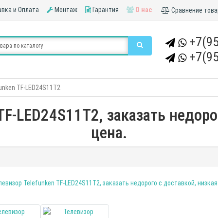
вка и Оплата
Монтаж
Гарантия
О нас
Сравнение това
+7(95
+7(95
unken TF-LED24S11T2
TF-LED24S11T2, заказать недоро
цена.