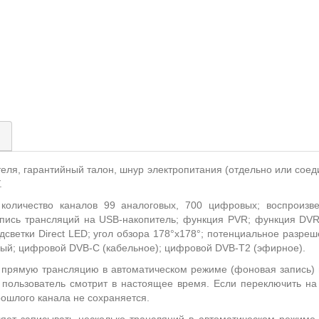
)
теля, гарантийный талон, шнур электропитания (отдельно или соед
.
оличество каналов 99 аналоговых, 700 цифровых; воспроизве
апись трансляций на USB-накопитель; функция PVR; функция DVR
подсветки Direct LED; угол обзора 178°х178°; потенциальное разре
вый; цифровой DVB-C (кабельное); цифровой DVB-T2 (эфирное).
 прямую трансляцию в автоматическом режиме (фоновая запись)
 пользователь смотрит в настоящее время. Если переключить на
рошлого канала не сохраняется.