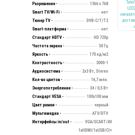
Разрешение -
1366 х 768
Smart TV/Wi-Fi -
нет
Тюнер TV -
DVB-C/T/T2
Smart-платформа -
нет
Стандарт HDTV -
HD 720p
Частота экрана -
50 Гц
Яркость -
170 кд/м2
Контрастность -
3000-1
Аудиосистема -
2х3 Вт, Stereo
Кол-во цветов -
16,7 млн.
Энергопотребление -
34 / 0,5 Вт
Стандарт VESA -
100х100 мм
Цвет рамки -
черный
Мультимедиа -
ATV/DTV
Интерфейсы in/out -
VGA/SCART/AV
1xHDMI/1xUSB/CI+