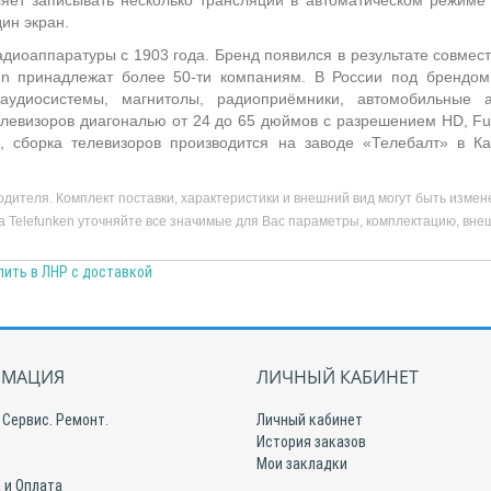
яет записывать несколько трансляций в автоматическом режиме п
ин экран.
диоаппаратуры с 1903 года. Бренд появился в результате совмес
en принадлежат более 50-ти компаниям. В России под брендом
аудиосистемы, магнитолы, радиоприёмники, автомобильные 
левизоров диагональю от 24 до 65 дюймов с разрешением HD, Ful
я, сборка телевизоров производится на заводе «Телебалт» в К
дителя. Комплект поставки, характеристики и внешний вид могут быть из
 Telefunken уточняйте все значимые для Вас параметры, комплектацию, внеш
пить в ЛНР с доставкой
МАЦИЯ
ЛИЧНЫЙ КАБИНЕТ
 Сервис. Ремонт.
Личный кабинет
История заказов
Мои закладки
 и Оплата