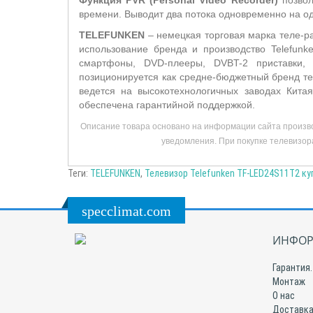
Функция PVR
(
Personal
Video
Recorder
)
позвол
времени. Выводит два потока одновременно на од
TELEFUNKEN
– немецкая торговая марка теле-ра
использование бренда и производство Telefunk
смартфоны, DVD-плееры, DVBT-2 приставки, 
позиционируется как средне-бюджетный бренд те
ведется на высокотехнологичных заводах Кита
обеспечена гарантийной поддержкой.
Описание товара основано на информации сайта произво
уведомления. При покупке телевизора
Теги:
TELEFUNKEN
,
Телевизор Telefunken TF-LED24S11T2 ку
specclimat.com
ИНФОР
Гарантия.
Монтаж
О нас
Доставка