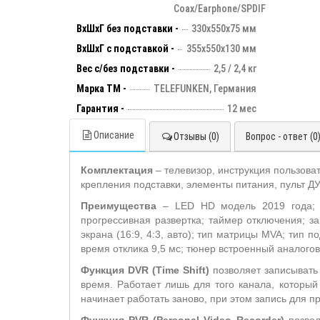
Coax/Earphone/SPDIF
ВхШхГ без подставки -
330х550х75 мм
ВхШхГ с подставкой -
355x550x130 мм
Вес с/без подставки -
2,5 / 2,4 кг
Марка ТМ -
TELEFUNKEN, Германия
Гарантия -
12 мес
Описание
Отзывы (0)
Вопрос - ответ (0
Комплектация
– телевизор, инструкция пользова
крепления подставки, элементы питания, пульт ДУ
Преимущества
– LED HD модель 2019 года; к
прогрессивная развертка; таймер отключения; з
экрана (16:9, 4:3, авто); тип матрицы MVA; тип 
время отклика 9,5 мс; тюнер встроенный аналого
Функция DVR
(
Time
Shift
)
позволяет записывать
время. Работает лишь для того канала, который
начинает работать заново, при этом запись для п