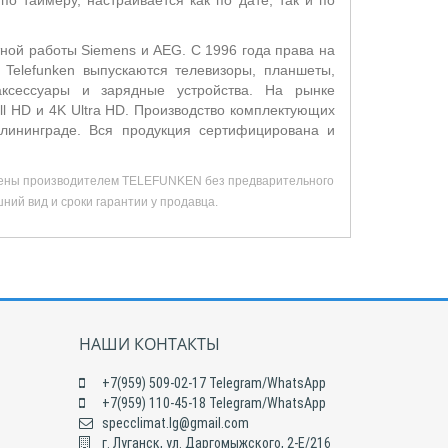
о таймеру, настраивается как по дате, так и по
тной работы Siemens и AEG. С 1996 года права на
 Telefunken выпускаются телевизоры, планшеты,
аксессуары и зарядные устройства. На рынке
l HD и 4K Ultra HD. Производство комплектующих
алининграде. Вся продукция сертифицирована и
менены производителем TELEFUNKEN без предварительного
ний вид и сроки гарантии у продавца.
НАШИ КОНТАКТЫ
+7(959) 509-02-17 Telegram/WhatsApp
+7(959) 110-45-18 Telegram/WhatsApp
specclimat.lg@gmail.com
г. Луганск, ул. Даргомыжского, 2-Е/216