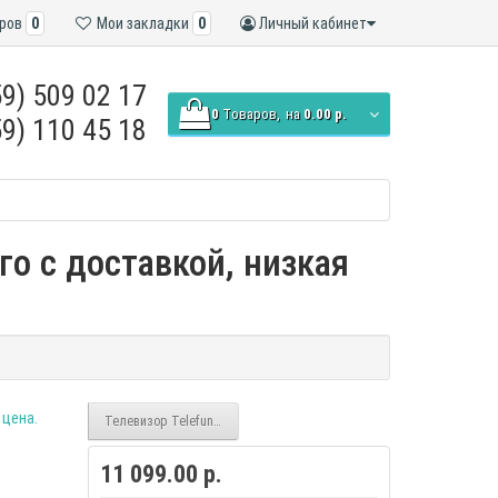
ров
0
Мои закладки
0
Личный кабинет
9) 509 02 17
0
Tоваров,
на
0.00 р.
9) 110 45 18
го с доставкой, низкая
Телевизор Telefunken TF-LED24S15T2
11 099.00 р.