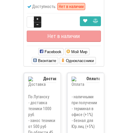
Доступность:
Нет в наличии
Нет в наличии
Facebook
Мой Мир
Вконтакте
Одноклассники
Доставка
Оплата
По Луганску
- наличными
- доставка
при получении
техники 1000
- терминал в
руб.
офисе (+1%)
- занос техники
- безнал для
от 500 руб
Юр.лиц (+5%)
По области 45