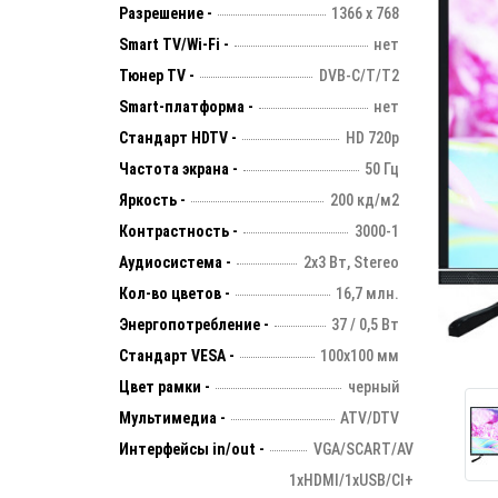
Разрешение -
1366 х 768
Smart TV/Wi-Fi -
нет
Тюнер TV -
DVB-C/T/T2
Smart-платформа -
нет
Стандарт HDTV -
HD 720p
Частота экрана -
50 Гц
Яркость -
200 кд/м2
Контрастность -
3000-1
Аудиосистема -
2х3 Вт, Stereo
Кол-во цветов -
16,7 млн.
Энергопотребление -
37 / 0,5 Вт
Стандарт VESA -
100х100 мм
Цвет рамки -
черный
Мультимедиа -
ATV/DTV
Интерфейсы in/out -
VGA/SCART/AV
1xHDMI/1xUSB/CI+