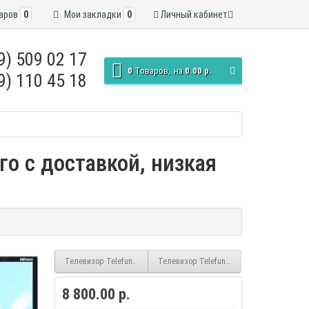
аров
0
Мои закладки
0
Личный кабинет
9) 509 02 17
0
Tоваров,
на
0.00 р.
9) 110 45 18
го с доставкой, низкая
Телевизор Telefunken TF-LED24S11T2
Телевизор Telefunken TF-LED32S60T2S 
8 800.00 р.