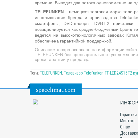
времени. Выводит два потока одновременно на од
TELEFUNKEN
– немецкая торговая марка теле-ра
использование бренда и производство Telefunk
смартфоны, DVD-плееры, DVBT-2 приставки, 
позиционируется как средне-бюджетный бренд те
ведется на высокотехнологичных заводах Кита
обеспечена гарантийной поддержкой.
Описание товара основано на информации сайта 
TELEFUNKEN без предварительного уведомления. 
сроки гарантии у продавца.
Теги:
TELEFUNKEN
,
Телевизор Telefunken TF-LED24S15T2 ку
specclimat.com
ИНФОР
Гарантия.
Монтаж
О нас
Доставка