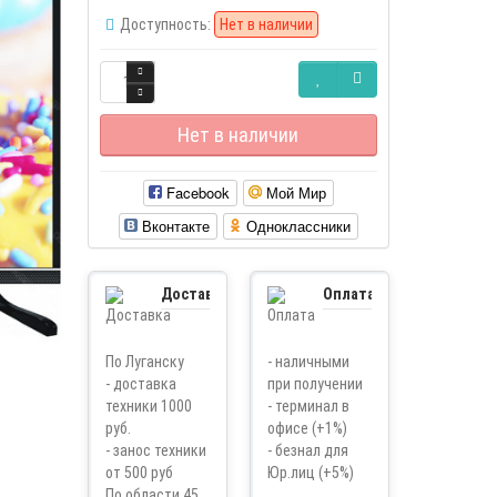
Доступность:
Нет в наличии
Нет в наличии
Facebook
Мой Мир
Вконтакте
Одноклассники
Доставка
Оплата
По Луганску
- наличными
- доставка
при получении
техники 1000
- терминал в
руб.
офисе (+1%)
- занос техники
- безнал для
от 500 руб
Юр.лиц (+5%)
По области 45