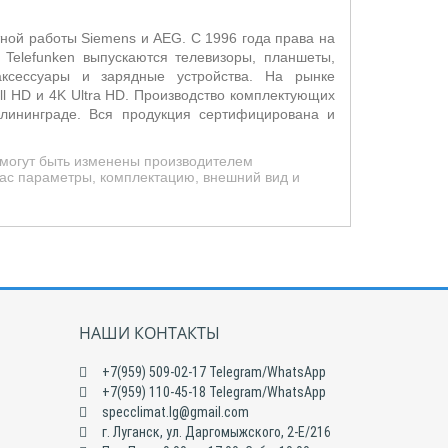
тной работы Siemens и AEG. С 1996 года права на
 Telefunken выпускаются телевизоры, планшеты,
аксессуары и зарядные устройства. На рынке
l HD и 4K Ultra HD. Производство комплектующих
алининграде. Вся продукция сертифицирована и
 могут быть изменены производителем
ас параметры, комплектацию, внешний вид и
НАШИ КОНТАКТЫ
+7(959) 509-02-17 Telegram/WhatsApp
+7(959) 110-45-18 Telegram/WhatsApp
specclimat.lg@gmail.com
г. Луганск, ул. Даргомыжского, 2-Е/216