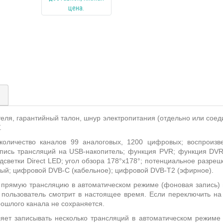
)
теля, гарантийный талон, шнур электропитания (отдельно или соед
.
оличество каналов 99 аналоговых, 1200 цифровых; воспроизв
апись трансляций на USB-накопитель; функция PVR; функция DVR
подсветки Direct LED; угол обзора 178°х178°; потенциальное разре
вый; цифровой DVB-C (кабельное); цифровой DVB-T2 (эфирное).
 прямую трансляцию в автоматическом режиме (фоновая запись)
 пользователь смотрит в настоящее время. Если переключить на
рошлого канала не сохраняется.
яет записывать несколько трансляций в автоматическом режиме п