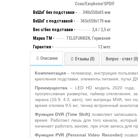
Coax/Earphone/SPDIF
ВхШхГ без подставки -
340х550х65 мм
ВхШхГ с подставкой -
365x550x170 мм
Вес с/без подставки -
2,6 / 2,5 кг
Марка ТМ -
TELEFUNKEN, Германия
Гарантия -
12 мес
Описание
Отзывы (0)
Вопрос - ответ (0
Комплектация
– телевизор, инструкция пользова
крепления подставки, элементы питания, пульт ДУ
Преимущества
– LED HD модель 2020 года; к
прогрессивная развертка; таймер отключения; з
экрана (16:9, 4:3, авто); тип матрицы MVA; тип 
время отклика 9,5 мс; тюнер встроенный аналого
Функция DVR (
Time
Shift
)
позволяет записывать
время. Работает лишь для того канала, который
начинает работать заново, при этом запись для п
Функция PVR (
Personal
Video
Recorder
)
позвол