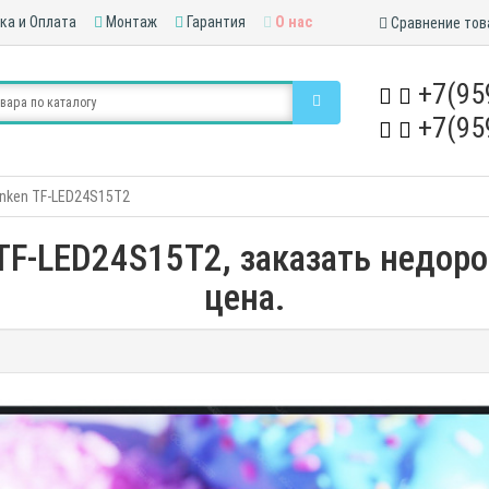
ка и Оплата
Монтаж
Гарантия
О нас
Сравнение тов
+7(95
+7(95
unken TF-LED24S15T2
TF-LED24S15T2, заказать недоро
цена.