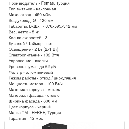
Производитель -
Femas, Турция
Тип вытяжки -
наклонная
Макс. отвод -
450 м3/ч
Воздуховод, Ø -
120 мм
Габариты, ВхШхГ -
876х595х342 мм
Вес, нетто -
5 кг
Кол-во скоростей -
3
Дисплей / Таймер -
нет
Освещение -
2 Вт (2х1 Вт)
Электропитание -
102 Вт/ч
Управление -
кнопки
Уровень шума -
до 62 дБ
Фильтр -
алюминиевый
Режим работы -
отвод / циркуляция
Мощность мотора -
100 Вт/ч
Материал корпуса -
металл
Материал фасада -
стекло
Ширина фасада -
600 мм
Цвет корпуса -
черный
Марка ТМ -
FERRE, Турция
Гарантия -
12 мес