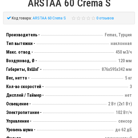
ARSTAA 60 Crema S
Код товара:
ARSTAA 60 Crema S
0 отзывов
Производитель -
Femas, Турция
Тип вытяжки -
наклонная
Макс. отвод -
450 м3/ч
Воздуховод, Ø -
120 мм
Габариты, ВхШхГ -
876х595х342 мм
Вес, нетто -
5 кг
Кол-во скоростей -
3
Дисплей / Таймер -
нет
Освещение -
2 Вт (2х1 Вт)
Электропитание -
102 Вт/ч
Управление -
сенсор
Уровень шума -
до 62 дБ