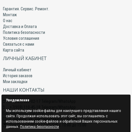
Гарантия. Сервис. Ремонт.
Монтаж
О нас
Доставка и Оплата
Политика безопасности
Условия соглашения
Связаться с нами
Карта сайта
ЛИЧНЫЙ КАБИНЕТ
Личный кабинет
История заказов
Мои закладки
НАШИ КОНТАКТЫ
Уведомление
+7(959) 509-02-17 Telegram/WhatsApp
+7(959) 110-45-18 Telegram/WhatsApp
Мы используем cookie-файлы для наилучшего представления нашего
specclimat.lg@gmail.com
сайта. Продолжая использовать этот сайт, вы соглашаетесь с
г. Луганск, ул. Даргомыжского, 2-Е/216
использованием cookie-файлов и обработкой Ваших персональных
Пон-Птн с 9:00 до 17:00; Суб с 10:00 до 15:00
данных.
Политика безопасности