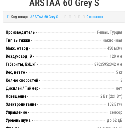
ARSTAA 60 Grey S
Код товара:
ARSTAA 60 Grey S
0 отзывов
Производитель -
Femas, Турция
Тип вытяжки -
наклонная
Макс. отвод -
450 м3/ч
Воздуховод, Ø -
120 мм
Габариты, ВхШхГ -
876х595х342 мм
Вес, нетто -
5 кг
Кол-во скоростей -
3
Дисплей / Таймер -
нет
Освещение -
2 Вт (2х1 Вт)
Электропитание -
102 Вт/ч
Управление -
сенсор
Уровень шума -
до 62 дБ