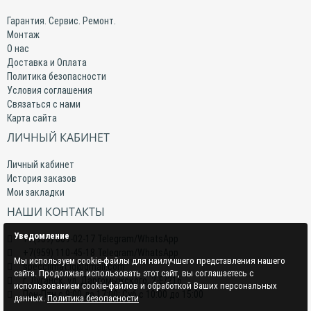
Гарантия. Сервис. Ремонт.
Монтаж
О нас
Доставка и Оплата
Политика безопасности
Условия соглашения
Связаться с нами
Карта сайта
ЛИЧНЫЙ КАБИНЕТ
Личный кабинет
История заказов
Мои закладки
НАШИ КОНТАКТЫ
Уведомление
+7(959) 509-02-17 Telegram/WhatsApp
+7(959) 110-45-18 Telegram/WhatsApp
Мы используем cookie-файлы для наилучшего представления нашего
specclimat.lg@gmail.com
сайта. Продолжая использовать этот сайт, вы соглашаетесь с
г. Луганск, ул. Даргомыжского, 2-Е/216
использованием cookie-файлов и обработкой Ваших персональных
Пон-Птн с 9:00 до 17:00; Суб с 10:00 до 15:00
данных.
Политика безопасности