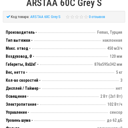
ARSTAA 60C Grey S
Код товара:
ARSTAA 60C Grey S
0 отзывов
Производитель -
Femas, Турция
Тип вытяжки -
наклонная
Макс. отвод -
450 м3/ч
Воздуховод, Ø -
120 мм
Габариты, ВхШхГ -
876х595х342 мм
Вес, нетто -
5 кг
Кол-во скоростей -
3
Дисплей / Таймер -
нет
Освещение -
2 Вт (2х1 Вт)
Электропитание -
102 Вт/ч
Управление -
сенсор
Уровень шума -
до 62 дБ