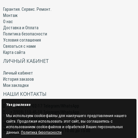
Гарантия. Сервис. Ремонт.
Монтаж
О нас
Доставка и Оплата
Политика безопасности
Условия соглашения
Связаться с нами
Карта сайта
ЛИЧНЫЙ КАБИНЕТ
Личный кабинет
История заказов
Мои закладки
НАШИ КОНТАКТЫ
Уведомление
+7(959) 509-02-17 Telegram/WhatsApp
+7(959) 110-45-18 Telegram/WhatsApp
Мы используем cookie-файлы для наилучшего представления нашего
specclimat.lg@gmail.com
сайта. Продолжая использовать этот сайт, вы соглашаетесь с
г. Луганск, ул. Даргомыжского, 2-Е/216
использованием cookie-файлов и обработкой Ваших персональных
Пон-Птн с 9:00 до 17:00; Суб с 10:00 до 15:00
данных.
Политика безопасности