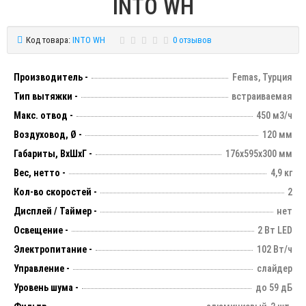
INTO WH
Код товара:
INTO WH
0 отзывов
Производитель -
Femas, Турция
Тип вытяжки -
встраиваемая
Макс. отвод -
450 м3/ч
Воздуховод, Ø -
120 мм
Габариты, ВхШхГ -
176х595х300 мм
Вес, нетто -
4,9 кг
Кол-во скоростей -
2
Дисплей / Таймер -
нет
Освещение -
2 Вт LED
Электропитание -
102 Вт/ч
Управление -
слайдер
Уровень шума -
до 59 дБ