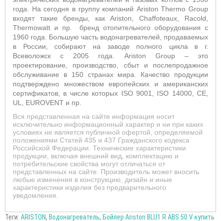
года. На сегодня в группу компаний
Ariston
Thermo
Group
входят такие бренды, как
Ariston
,
Chaffoteaux
,
Racold
,
Thermowatt
и пр.
бренд отопительного оборудования с
1960 года. Большую часть водонагревателей, продаваемых
в России, собирают на заводе полного цикла в г.
Всеволожск с 2005 года.
Ariston
Group
– это
проектирование, производство, сбыт и послепродажное
обслуживание в 150 странах мира. Качество продукции
подтверждено множеством европейских и американских
сертификатов, в числе которых ISO 9001, ISO 14000, CE,
UL, EUROVENT и пр.
Вся представленная на сайте информация носит
исключительно информационный характер и ни при каких
условиях не является публичной офертой, определяемой
положениями Статей 435 и 437 Гражданского кодекса
Российской Федерации. Технические характеристики
продукции, включая внешний вид, комплектацию и
потребительские свойства могут отличаться от
представленных на сайте. Производитель может вносить
любые изменения в конструкцию, дизайн и иные
характеристики изделия без предварительного
уведомления.
Теги:
ARISTON
,
Водонагреватель
,
Бойлер Ariston BLU1 R ABS 50 V купить