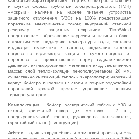
Основные характеристики
– вертикальное расположение
и круглая форма; трубчатый электронагреватель (ТЭН)
«мокрый»; наличие на кабеле питания устройства
защитного отключения (УЗО) на 100% предотвращает
поражение электрическим током; внутренний стальной
резервуар с защитным покрытием
TitanShield
предотвращает образование коррозии и накипи в баке;
автоматическая поддержка температуры воды; световая
индикация включения и нагрева; индикация степени
нагрева на термометре; защита от сухого нагрева, от
перегрева, от превышающего норму гидравлического
давления; антикоррозийный магниевый анод увеличенной
массы; слой теплоизоляции пенополиуретаном 20 мм,
существенно снижающий тепло- и энергопотери; наружный
корпус бойлера выполнен из стали и покрыт водостойкой
порошковой краской; простое управление внешним
терморегулятором.
Комплектация
– бойлер; электрический кабель с УЗО и
вилкой; крепежный анкер для монтажа – 2 шт.;
предохранительный клапан; руководство пользователя;
гарантийный талон (в инструкции).
Ariston
– один из крупнейших итальянский производитель
электрических водонагревателей и газовых котлов с 1960