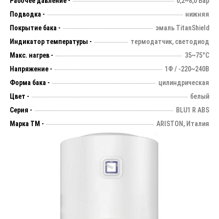
Рабочее давление -
0,2~8,0 Бар
Подводка -
нижняя
Покрытие бака -
эмаль TitanShield
Индикатор температуры -
термодатчик, светодиод
Макс. нагрев -
35~75°С
Напряжение -
1Ф / -220~240В
Форма бака -
цилиндрическая
Цвет -
белый
Серия -
BLU1 R ABS
Марка ТМ -
ARISTON, Италия