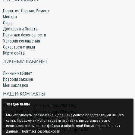
Гарантия. Сервис. Ремонт.
Монтаж
О нас
Доставка и Оплата
Политика безопасности
Условия соглашения
Связаться с нами
Карта сайта
ЛИЧНЫЙ КАБИНЕТ
Личный кабинет
История заказов
Мои закладки
НАШИ КОНТАКТЫ
Уведомление
+7(959) 509-02-17 Telegram/WhatsApp
+7(959) 110-45-18 Telegram/WhatsApp
Мы используем cookie-файлы для наилучшего представления нашего
specclimat.lg@gmail.com
сайта. Продолжая использовать этот сайт, вы соглашаетесь с
г. Луганск, ул. Даргомыжского, 2-Е/216
использованием cookie-файлов и обработкой Ваших персональных
Пон-Птн с 9:00 до 17:00; Суб с 10:00 до 15:00
данных.
Политика безопасности