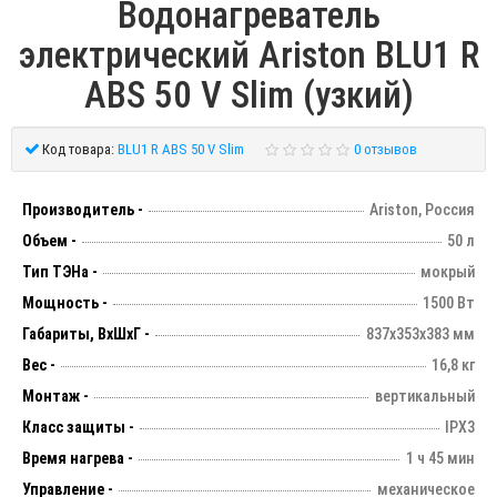
Водонагреватель
электрический Ariston BLU1 R
ABS 50 V Slim (узкий)
Код товара:
BLU1 R ABS 50 V Slim
0 отзывов
Производитель -
Ariston, Россия
Объем -
50 л
Тип ТЭНа -
мокрый
Мощность -
1500 Вт
Габариты, ВхШхГ -
837х353х383 мм
Вес -
16,8 кг
Монтаж -
вертикальный
Класс защиты -
IPX3
Время нагрева -
1 ч 45 мин
Управление -
механическое