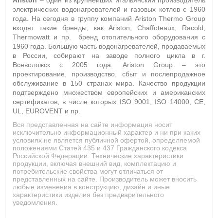
Ariston
– один из крупнейших итальянский производитель
электрических водонагревателей и газовых котлов с 1960
года. На сегодня в группу компаний
Ariston
Thermo
Group
входят такие бренды, как
Ariston
,
Chaffoteaux
,
Racold
,
Thermowatt
и пр.
бренд отопительного оборудования с
1960 года. Большую часть водонагревателей, продаваемых
в России, собирают на заводе полного цикла в г.
Всеволожск с 2005 года.
Ariston
Group
– это
проектирование, производство, сбыт и послепродажное
обслуживание в 150 странах мира. Качество продукции
подтверждено множеством европейских и американских
сертификатов, в числе которых ISO 9001, ISO 14000, CE,
UL, EUROVENT и пр.
Вся представленная на сайте информация носит
исключительно информационный характер и ни при каких
условиях не является публичной офертой, определяемой
положениями Статей 435 и 437 Гражданского кодекса
Российской Федерации. Технические характеристики
продукции, включая внешний вид, комплектацию и
потребительские свойства могут отличаться от
представленных на сайте. Производитель может вносить
любые изменения в конструкцию, дизайн и иные
характеристики изделия без предварительного
уведомления.