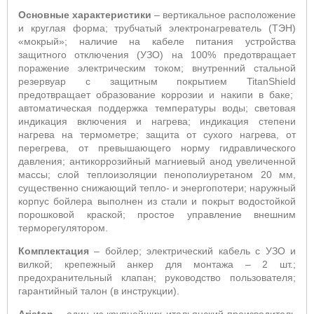
Основные характеристики
– вертикальное расположение
и круглая форма; трубчатый электронагреватель (ТЭН)
«мокрый»; наличие на кабеле питания устройства
защитного отключения (УЗО) на 100% предотвращает
поражение электрическим током; внутренний стальной
резервуар с защитным покрытием
TitanShield
предотвращает образование коррозии и накипи в баке;
автоматическая поддержка температуры воды; световая
индикация включения и нагрева; индикация степени
нагрева на термометре; защита от сухого нагрева, от
перегрева, от превышающего норму гидравлического
давления; антикоррозийный магниевый анод увеличенной
массы; слой теплоизоляции пенополиуретаном 20 мм,
существенно снижающий тепло- и энергопотери; наружный
корпус бойлера выполнен из стали и покрыт водостойкой
порошковой краской; простое управление внешним
терморегулятором.
Комплектация
– бойлер; электрический кабель с УЗО и
вилкой; крепежный анкер для монтажа – 2 шт.;
предохранительный клапан; руководство пользователя;
гарантийный талон (в инструкции).