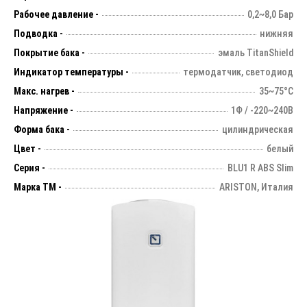
Рабочее давление -
0,2~8,0 Бар
Подводка -
нижняя
Покрытие бака -
эмаль TitanShield
Индикатор температуры -
термодатчик, светодиод
Макс. нагрев -
35~75°С
Напряжение -
1Ф / -220~240В
Форма бака -
цилиндрическая
Цвет -
белый
Серия -
BLU1 R ABS Slim
Марка ТМ -
ARISTON, Италия