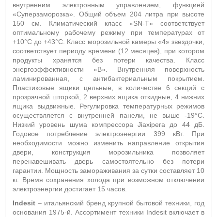
внутренним электронным управлением, функцией
«Суперзаморозка». Общий объем 204 литра при высоте
150 см. Климатический класс «SN-T» соответствует
оптимальному рабочему режиму при температурах от
+10°С до +43°С. Класс морозильной камеры «4» звездочки,
соответствует периоду времени (12 месяцев), при котором
продукты хранятся без потери качества. Класс
энергоэффективности «В». Внутренняя поверхность
ламинированная, с антибактериальным покрытием.
Пластиковые ящики цельные, в количестве 6 секций с
прозрачной шторкой, 2 верхних ящика откидные, 4 нижних
ящика выдвижные. Регулировка температурных режимов
осуществляется с внутренней панели, не выше -19°С.
Низкий уровень шума компрессора Jiaxipera до 44 дБ.
Годовое потребление электроэнергии 399 кВт. При
необходимости можно изменить направление открытия
двери, конструкция морозильника позволяет
перенавешивать дверь самостоятельно без потери
гарантии. Мощность замораживания за сутки составляет 10
кг. Время сохранения холода при возможном отключении
электроэнергии достигает 15 часов.
Indesit
– итальянский бренд крупной бытовой техники, год
основания 1975-й. Ассортимент техники Indesit включает в