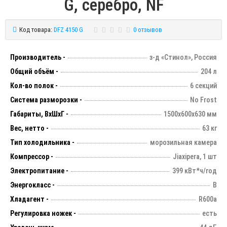
G, серебро, NF
Код товара:
DFZ 4150 G
0 отзывов
Производитель -
з-д «Стинол», Россия
Общий объём -
204 л
Кол-во полок -
6 секций
Система разморозки -
No Frost
Габариты, ВхШхГ -
1500х600х630 мм
Вес, нетто -
63 кг
Тип холодильника -
морозильная камера
Компрессор -
Jiaxipera, 1 шт
Электропитание -
399 кВт*ч/год
Энергокласс -
В
Хладагент -
R600a
Регулировка ножек -
есть