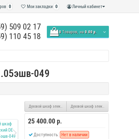
ров
0
Мои закладки
0
Личный кабинет
9) 509 02 17
0
Tоваров,
на
0.00 р.
9) 110 45 18
9.05эшв-049
Духовой шкаф электрический DE LUXE 6009.03эшв-022
Духовой шкаф электрический DE LUXE 60
25 400.00 р.
Доступность:
Нет в наличии