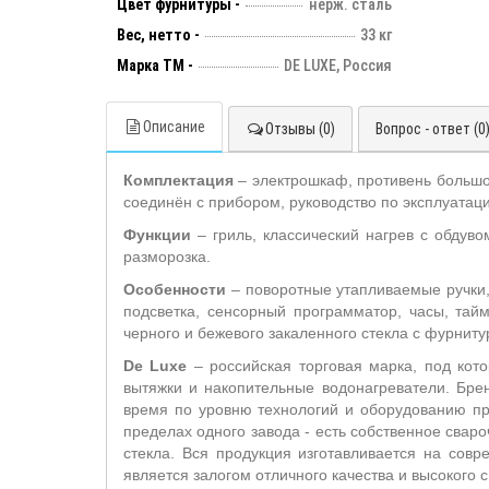
Цвет фурнитуры -
нерж. сталь
Вес, нетто -
33 кг
Марка ТМ -
DE LUXE, Россия
Описание
Отзывы (0)
Вопрос - ответ (0
Комплектация
– электрошкаф, противень большо
соединён с прибором, руководство по эксплуатаци
Функции
– гриль, классический нагрев с обдувом
разморозка.
Особенности
– поворотные утапливаемые ручки,
подсветка, сенсорный программатор, часы, та
черного и бежевого закаленного стекла с фурнит
De
Luxe
– российская торговая марка, под кот
вытяжки и накопительные водонагреватели. Бре
время по уровню технологий и оборудованию пр
пределах одного завода - есть собственное сваро
стекла. Вся продукция изготавливается на сов
является залогом отличного качества и высокого 