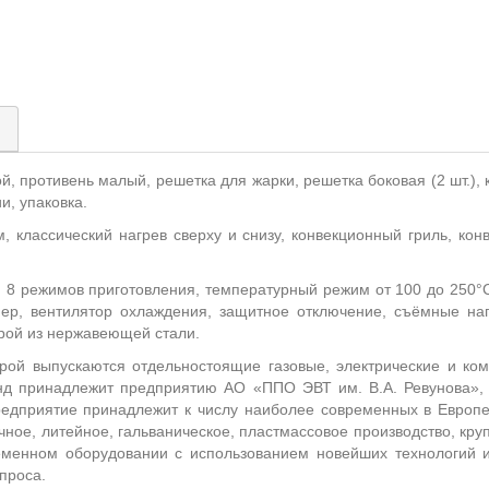
)
й, противень малый, решетка для жарки, решетка боковая (2 шт.),
и, упаковка.
, классический нагрев сверху и снизу, конвекционный гриль, кон
 8 режимов приготовления, температурный режим от 100 до 250°С
ймер, вентилятор охлаждения, защитное отключение, съёмные н
урой из нержавеющей стали.
орой выпускаются отдельностоящие газовые, электрические и к
нд принадлежит предприятию АО «ППО ЭВТ им. В.А. Ревунова», г
едприятие принадлежит к числу наиболее современных в Европе
чное, литейное, гальваническое, пластмассовое производство, кр
ременном оборудовании с использованием новейших технологий 
спроса.