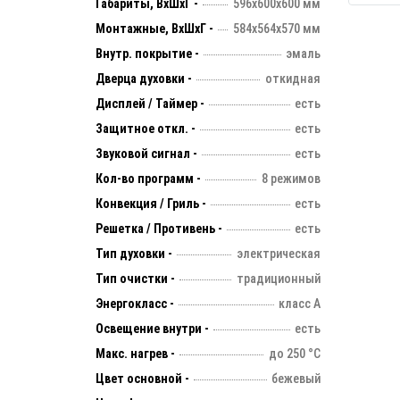
Габариты, ВхШхГ -
596х600х600 мм
Монтажные, ВхШхГ -
584х564х570 мм
Внутр. покрытие -
эмаль
Дверца духовки -
откидная
Дисплей / Таймер -
есть
Защитное откл. -
есть
Звуковой сигнал -
есть
Кол-во программ -
8 режимов
Конвекция / Гриль -
есть
Решетка / Противень -
есть
Тип духовки -
электрическая
Тип очистки -
традиционный
Энергокласс -
класс А
Освещение внутри -
есть
Макс. нагрев -
до 250 °С
Цвет основной -
бежевый