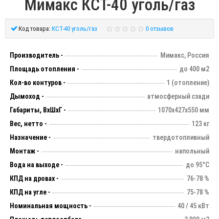
Мимакс КСТ-40 уголь/газ
Код товара:
КСТ-40 уголь/газ
0 отзывов
Производитель -
Мимакс, Россия
Площадь отопления -
до 400 м2
Кол-во контуров -
1 (отопление)
Дымоход -
атмосферный сзади
Габариты, ВхШхГ -
1070х427х550 мм
Вес, нетто -
123 кг
Назначение -
твердотопливный
Монтаж -
напольный
Вода на выходе -
до 95°C
КПД на дровах -
76-78 %
КПД на угле -
75-78 %
Номинальная мощность -
40 / 45 кВт