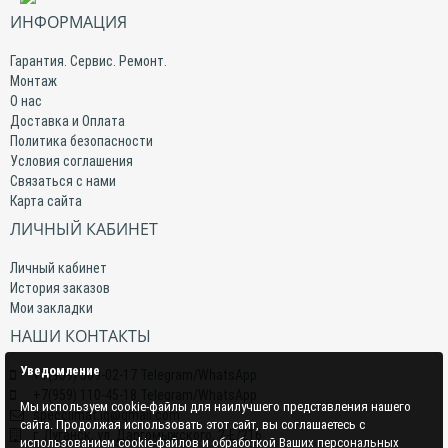
ИНФОРМАЦИЯ
Гарантия. Сервис. Ремонт.
Монтаж
О нас
Доставка и Оплата
Политика безопасности
Условия соглашения
Связаться с нами
Карта сайта
ЛИЧНЫЙ КАБИНЕТ
Личный кабинет
История заказов
Мои закладки
НАШИ КОНТАКТЫ
Уведомление
+7(959) 509-02-17 Telegram/WhatsApp
+7(959) 110-45-18 Telegram/WhatsApp
Мы используем cookie-файлы для наилучшего представления нашего
specclimat.lg@gmail.com
сайта. Продолжая использовать этот сайт, вы соглашаетесь с
г. Луганск, ул. Даргомыжского, 2-Е/216
использованием cookie-файлов и обработкой Ваших персональных