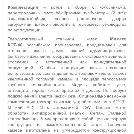
Комплектация
– котел в сборе с колосниками;
перегородочный лист;
W
-образные турбуляторы (2 шт.);
заслонка-отбойник; дверца растопочная; дверца
загрузочная; шибер поворотный; термометр, руководство
по эксплуатации.
Твердотопливный стальной котёл
Мимакс
КСТ-40
российского производства,
предназначен для
отопления жилых домов, зданий административно-
бытового назначения, оборудованных системами водяного
отопления с естественной или принудительной
циркуляцией. Особая конструкция котла позволяет
использовать больше выделенного топливом тепла, за счет
увеличенной топочной камеры и площади теплосъема
трубного теплообменника. Модель работает угле,
антраците, торфе, коксе, брикетах и дровах. Не требует
подключения к электрической сети. Опционально возможна
комплектация газогорелочными устройствами типа АГУ-Т-
М или АГУ-Т-Э с автоматикой
TGV
. Внешне котел
обработан антикоррозийной эмалью «
Certa
». Стальной
теплообменник 3 мм представляет собой цельносварную
конструкцию из высококачественной стали. Топочная
камера изготовлена из углеродистой конструкционной