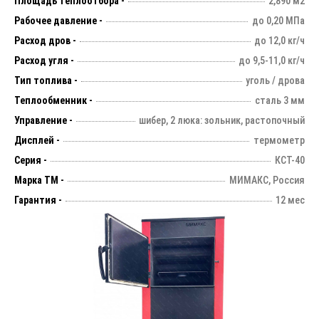
Площадь теплоотбора -
2,890 м2
Рабочее давление -
до 0,20 МПа
Расход дров -
до 12,0 кг/ч
Расход угля -
до 9,5-11,0 кг/ч
Тип топлива -
уголь / дрова
Теплообменник -
сталь 3 мм
Управление -
шибер, 2 люка: зольник, растопочный
Дисплей -
термометр
Серия -
КСТ-40
Марка ТМ -
МИМАКС, Россия
Гарантия -
12 мес