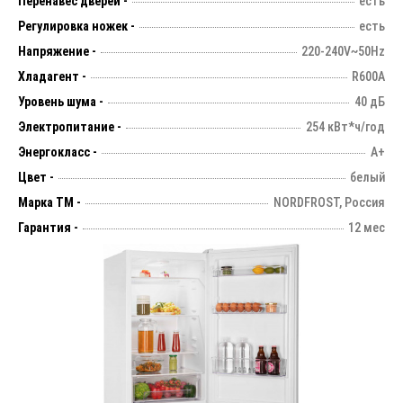
Перенавес дверей -
есть
Регулировка ножек -
есть
Напряжение -
220-240V~50Hz
Хладагент -
R600A
Уровень шума -
40 дБ
Электропитание -
254 кВт*ч/год
Энергокласс -
А+
Цвет -
белый
Марка ТМ -
NORDFROST, Россия
Гарантия -
12 мес