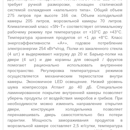
требует ручной разморозки, оснащен статической
системой охлаждения «капельного типа». Общий объем
275 литров при высоте 166 см. Объем холодильной
камеры 205 литров, морозильной камеры 70 литров.
Климатический класс «SN~T» соответствует оптимальному
рабочему режиму при температурах от +10°С до +43°С.
Температура хранения продуктов от +1 до +8°С. Класс
энергоэффективности «А+», годовое потребление
электроэнергии 254 кВт*ч/год. Полки из закаленного стекла
(4 шт.) и выдерживают нагрузку до 20 кг. Барьер-полки на
двери (4 шт.) и две корзины для овощей / фруктов
помогают рационально использовать внутреннее
пространство. Регулировка температурных режимов
осуществляется механическим термостатом внутри
камеры. Экономичное LED освещение. Низкий уровень
шума компрессора Атлант до 40 дБ. Специальное
ламинированное покрытие внутренней камеры позволяет
уберечь продукты от воздействия микробов и грибков. При
необходимости можно изменить направление открытия
двери, конструкция холодильника позволяет
перенавешивать дверь самостоятельно без потери
гарантии. Мощность замораживания продуктов в
морозильной камере составляет 2,5 кг/сутки, температура