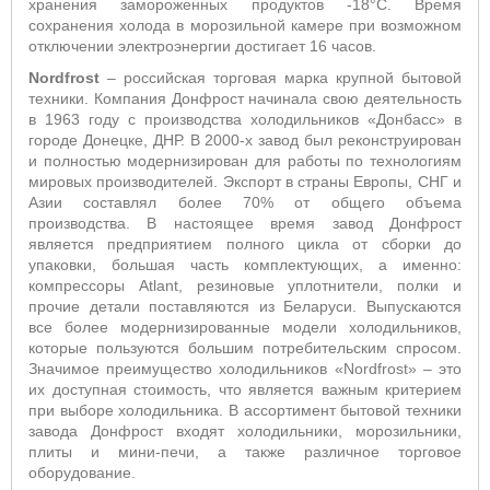
хранения замороженных продуктов -18°С. Время
сохранения холода в морозильной камере при возможном
отключении электроэнергии достигает 16 часов.
Nordfrost
– российская торговая марка крупной бытовой
техники. Компания Донфрост начинала свою деятельность
в 1963 году с производства холодильников «Донбасс» в
городе Донецке, ДНР. В 2000-х завод был реконструирован
и полностью модернизирован для работы по технологиям
мировых производителей. Экспорт в страны Европы, СНГ и
Азии составлял более 70% от общего объема
производства. В настоящее время завод Донфрост
является предприятием полного цикла от сборки до
упаковки, большая часть комплектующих, а именно:
компрессоры Atlant, резиновые уплотнители, полки и
прочие детали поставляются из Беларуси. Выпускаются
все более модернизированные модели холодильников,
которые пользуются большим потребительским спросом.
Значимое преимущество холодильников «Nordfrost» – это
их доступная стоимость, что является важным критерием
при выборе холодильника. В ассортимент бытовой техники
завода Донфрост входят холодильники, морозильники,
плиты и мини-печи, а также различное торговое
оборудование.