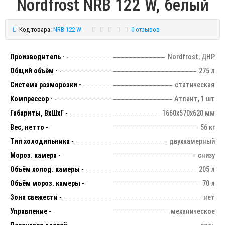
Nordfrost NRB 122 W, белый
Код товара:
NRB 122 W
0 отзывов
Производитель -
Nordfrost, ДНР
Общий объём -
275 л
Система разморозки -
статическая
Компрессор -
Атлант, 1 шт
Габариты, ВхШхГ -
1660х570х620 мм
Вес, нетто -
56 кг
Тип холодильника -
двухкамерный
Мороз. камера -
снизу
Объём холод. камеры -
205 л
Объём мороз. камеры -
70 л
Зона свежести -
нет
Управление -
механическое