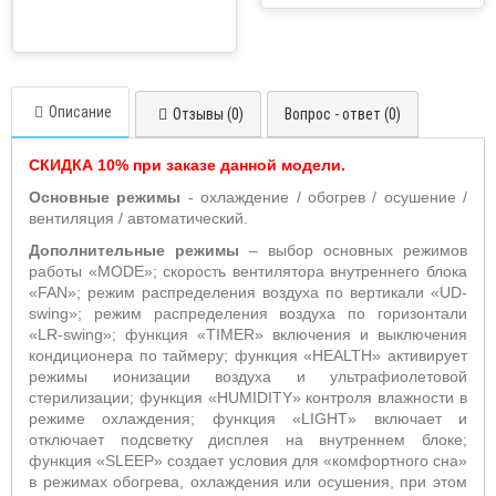
Описание
Отзывы (0)
Вопрос - ответ (0)
СКИДКА 10% при заказе данной модели.
Основные режимы
- охлаждение / обогрев / осушение /
вентиляция / автоматический.
Дополнительные режимы
– выбор основных режимов
работы «
MODE
»;
скорость вентилятора внутреннего блока
«
FAN
»; режим распределения воздуха по вертикали «
UD
-
swing
»; режим распределения воздуха по горизонтали
«
LR
-
swing
»;
функция «T
IMER
» включения и выключения
кондиционера по таймеру; функция «
HEALTH
» активирует
режимы ионизации воздуха и ультрафиолетовой
стерилизации; функция «
HUMIDITY
» контроля влажности в
режиме охлаждения; функция «
LIGHT
» включает и
отключает подсветку дисплея на внутреннем блоке;
функция «
SLEEP
» создает условия для «комфортного сна»
в режимах обогрева, охлаждения или осушения, при этом