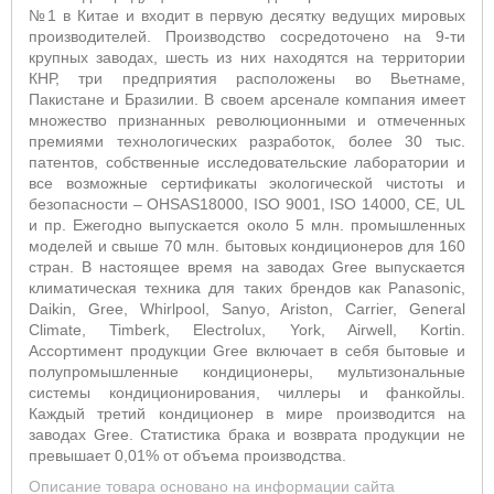
№1 в Китае и входит в первую десятку ведущих мировых
производителей. Производство сосредоточено на 9-ти
крупных заводах, шесть из них находятся на территории
КНР, три предприятия расположены во Вьетнаме,
Пакистане и Бразилии. В своем арсенале компания имеет
множество признанных революционными и отмеченных
премиями технологических разработок, более 30 тыс.
патентов, собственные исследовательские лаборатории и
все возможные сертификаты экологической чистоты и
безопасности – OHSAS18000, ISO 9001, ISO 14000, CE, UL
и пр. Ежегодно выпускается около 5 млн. промышленных
моделей и свыше 70 млн. бытовых кондиционеров для 160
стран. В настоящее время на заводах Gree выпускается
климатическая техника для таких брендов как Panasonic,
Daikin, Gree, Whirlpool, Sanyo, Ariston, Carrier, General
Climate, Timberk, Electrolux, York, Airwell, Kortin.
Ассортимент продукции Gree включает в себя бытовые и
полупромышленные кондиционеры, мультизональные
системы кондиционирования, чиллеры и фанкойлы.
Каждый третий кондиционер в мире производится на
заводах Gree. Статистика брака и возврата продукции не
превышает 0,01% от объема производства.
Описание товара основано на информации сайта