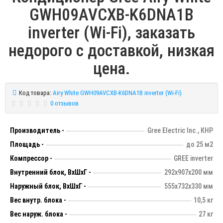
GWH09AVCXB-K6DNA1B
inverter (Wi-Fi), заказать
недорого с доставкой, низкая
цена.
Код товара:
Airy White GWH09AVCXB-K6DNA1B inverter (Wi-Fi)
0 отзывов
Производитель -
Gree Electric Inc., КНР
Площадь -
до 25 м2
Компрессор -
GREE inverter
Внутренний блок, ВхШхГ -
292х907х200 мм
Наружный блок, ВхШхГ -
555х732х330 мм
Вес внутр. блока -
10,5 кг
Вес наруж. блока -
27 кг