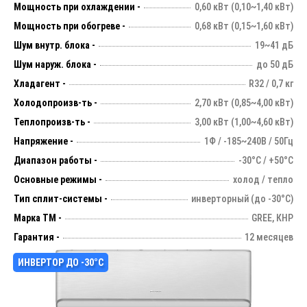
Мощность при охлаждении -
0,60 кВт (0,10~1,40 кВт)
Мощность при обогреве -
0,68 кВт (0,15~1,60 кВт)
Шум внутр. блока -
19~41 дБ
Шум наруж. блока -
до 50 дБ
Хладагент -
R32 / 0,7 кг
Холодопроизв-ть -
2,70 кВт (0,85~4,00 кВт)
Теплопроизв-ть -
3,00 кВт (1,00~4,60 кВт)
Напряжение -
1Ф / -185~240В / 50Гц
Диапазон работы -
-30°С / +50°С
Основные режимы -
холод / тепло
Тип сплит-системы -
инверторный (до -30°С)
Марка ТМ -
GREE, КНР
Гарантия -
12 месяцев
ИНВЕРТОР ДО -30°С