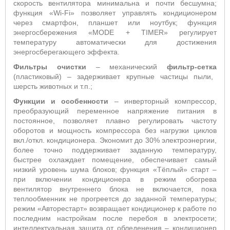
скорость вентилятора минимальна и почти бесшумна;
функция «
Wi
-
Fi
» позволяет управлять кондиционером
через смартфон, планшет или ноутбук; функция
энергосбережения «
MODE
+
TIMER
» регулирует
температуру автоматически для достижения
энергосберегающего эффекта.
Фильтры очистки
– механический
фильтр-сетка
(пластиковый) – задерживает крупные частицы пыли,
шерсть животных и т.п.;
Функции и особенности
–
инверторный компрессор,
преобразующий переменное напряжение питания в
постоянное, позволяет плавно регулировать частоту
оборотов и мощность компрессора без нагрузки циклов
вкл./откл. кондиционера. Экономит до 30% электроэнергии,
более точно поддерживает заданную температуру,
быстрее охлаждает помещение, обеспечивает самый
низкий уровень шума блоков;
функция «Тёплый» старт
–
п
ри включении кондиционера в режим обогрева
вентилятор внутреннего блока не включается, пока
теплообменник не прогреется до заданной температуры;
режим «Авторестарт» возвращает кондиционер к работе по
последним настройкам после перебоя в электросети;
интеллектуальная защита от обледенения – кондиционер