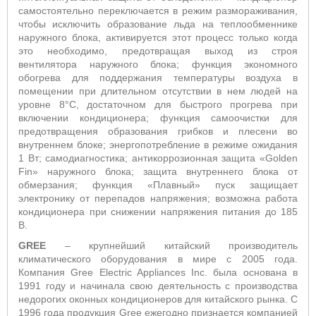
самостоятельно переключается в режим размораживания,
чтобы исключить образование льда на теплообменнике
наружного блока, активируется этот процесс только когда
это необходимо, предотвращая выход из строя
вентилятора наружного блока;
ф
ункция экономного
обогрева для поддержания температуры воздуха в
помещении при длительном отсутствии в нем людей на
уровне 8°С, достаточном для быстрого прогрева при
включении кондиционера;
функция самоочистки для
предотвращения образования грибков и плесени во
внутреннем блоке;
энергопотребление в режиме ожидания
1 Вт;
самодиагностика; антикоррозионная защита «Golden
Fin» наружного блока; защита внутреннего блока от
обмерзания; функция «Плавный» пуск защищает
электронику от перепадов напряжения; возможна работа
кондиционера при снижении напряжения питания до 185
В.
GREE
– крупнейший китайский производитель
климатического оборудования в мире с 2005 года.
Компания Gree Electric Appliances Inc. была основана в
1991 году и начинала свою деятельность с производства
недорогих оконных кондиционеров для китайского рынка. С
1996 года продукция Gree ежегодно признается компанией