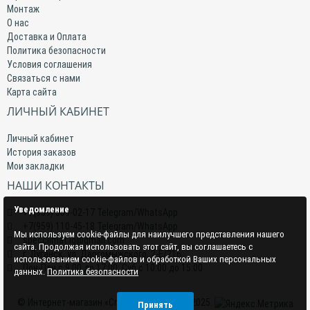
Монтаж
О нас
Доставка и Оплата
Политика безопасности
Условия соглашения
Связаться с нами
Карта сайта
ЛИЧНЫЙ КАБИНЕТ
Личный кабинет
История заказов
Мои закладки
НАШИ КОНТАКТЫ
Уведомление
+7(959) 509-02-17 Telegram/WhatsApp
+7(959) 110-45-18 Telegram/WhatsApp
Мы используем cookie-файлы для наилучшего представления нашего
specclimat.lg@gmail.com
сайта. Продолжая использовать этот сайт, вы соглашаетесь с
г. Луганск, ул. Даргомыжского, 2-Е/216
использованием cookie-файлов и обработкой Ваших персональных
Пон-Птн с 9:00 до 17:00; Суб с 10:00 до 15:00
данных.
Политика безопасности
© Интернет-магазин «СпецКлимат» 2015–2025.
Принять