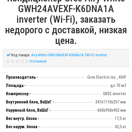
GWH24AVEXF-K6DNA1A
inverter (Wi-Fi), заказать
недорого с доставкой, низкая
цена.
Код товара:
Airy White GWH24AVEXF-K6DNA1A (Wi-Fi) inverter
0 отзывов
Производитель -
Gree Electric Inc., КНР
Площадь -
до 70 м2
Компрессор -
GREE inverter
Внутренний блок, ВхШхГ -
347х1110х257 мм
Наружный блок, ВхШхГ -
660х958х402 мм
Вес внутр. блока -
17,5 кг
Вес наруж. блока -
42,5 кг