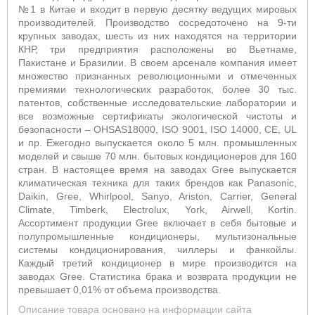
№1 в Китае и входит в первую десятку ведущих мировых
производителей. Производство сосредоточено на 9-ти
крупных заводах, шесть из них находятся на территории
КНР, три предприятия расположены во Вьетнаме,
Пакистане и Бразилии. В своем арсенале компания имеет
множество признанных революционными и отмеченных
премиями технологических разработок, более 30 тыс.
патентов, собственные исследовательские лаборатории и
все возможные сертификаты экологической чистоты и
безопасности – OHSAS18000, ISO 9001, ISO 14000, CE, UL
и пр. Ежегодно выпускается около 5 млн. промышленных
моделей и свыше 70 млн. бытовых кондиционеров для 160
стран. В настоящее время на заводах Gree выпускается
климатическая техника для таких брендов как Panasonic,
Daikin, Gree, Whirlpool, Sanyo, Ariston, Carrier, General
Climate, Timberk, Electrolux, York, Airwell, Kortin.
Ассортимент продукции Gree включает в себя бытовые и
полупромышленные кондиционеры, мультизональные
системы кондиционирования, чиллеры и фанкойлы.
Каждый третий кондиционер в мире производится на
заводах Gree. Статистика брака и возврата продукции не
превышает 0,01% от объема производства.
Описание товара основано на информации сайта