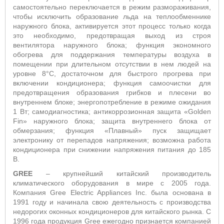
самостоятельно переключается в режим размораживания,
чтобы исключить образование льда на теплообменнике
наружного блока, активируется этот процесс только когда
это необходимо, предотвращая выход из строя
вентилятора наружного блока;
ф
ункция экономного
обогрева для поддержания температуры воздуха в
помещении при длительном отсутствии в нем людей на
уровне 8°С, достаточном для быстрого прогрева при
включении кондиционера;
функция самоочистки для
предотвращения образования грибков и плесени во
внутреннем блоке;
энергопотребление в режиме ожидания
1 Вт;
самодиагностика; антикоррозионная защита «Golden
Fin» наружного блока; защита внутреннего блока от
обмерзания; функция «Плавный» пуск защищает
электронику от перепадов напряжения; возможна работа
кондиционера при снижении напряжения питания до 185
В.
GREE
– крупнейший китайский производитель
климатического оборудования в мире с 2005 года.
Компания Gree Electric Appliances Inc. была основана в
1991 году и начинала свою деятельность с производства
недорогих оконных кондиционеров для китайского рынка. С
1996 года продукция Gree ежегодно признается компанией