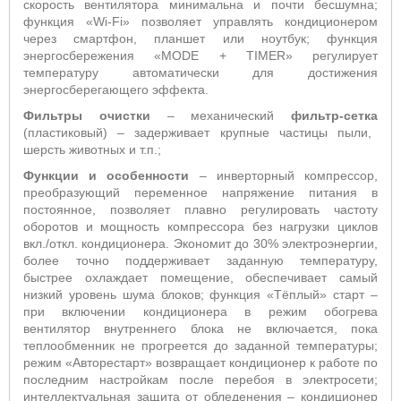
скорость вентилятора минимальна и почти бесшумна;
функция «
Wi
-
Fi
» позволяет управлять кондиционером
через смартфон, планшет или ноутбук; функция
энергосбережения «
MODE
+
TIMER
» регулирует
температуру автоматически для достижения
энергосберегающего эффекта.
Фильтры очистки
– механический
фильтр-сетка
(пластиковый) – задерживает крупные частицы пыли,
шерсть животных и т.п.;
Функции и особенности
–
инверторный компрессор,
преобразующий переменное напряжение питания в
постоянное, позволяет плавно регулировать частоту
оборотов и мощность компрессора без нагрузки циклов
вкл./откл. кондиционера. Экономит до 30% электроэнергии,
более точно поддерживает заданную температуру,
быстрее охлаждает помещение, обеспечивает самый
низкий уровень шума блоков;
функция «Тёплый» старт
–
п
ри включении кондиционера в режим обогрева
вентилятор внутреннего блока не включается, пока
теплообменник не прогреется до заданной температуры;
режим «Авторестарт» возвращает кондиционер к работе по
последним настройкам после перебоя в электросети;
интеллектуальная защита от обледенения – кондиционер