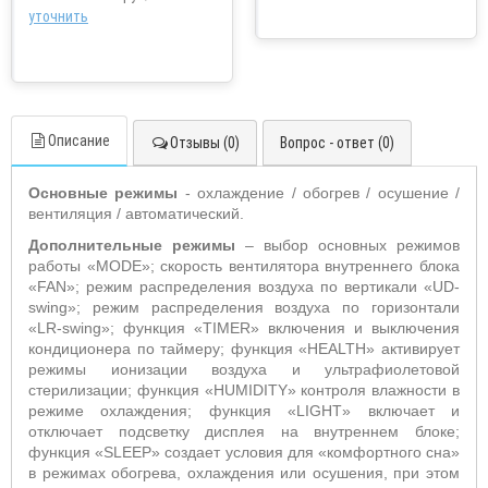
уточнить
Описание
Отзывы (0)
Вопрос - ответ (0)
Основные режимы
- охлаждение / обогрев / осушение /
вентиляция / автоматический.
Дополнительные режимы
– выбор основных режимов
работы «
MODE
»;
скорость вентилятора внутреннего блока
«
FAN
»; режим распределения воздуха по вертикали «
UD
-
swing
»; режим распределения воздуха по горизонтали
«
LR
-
swing
»;
функция «T
IMER
» включения и выключения
кондиционера по таймеру; функция «
HEALTH
» активирует
режимы ионизации воздуха и ультрафиолетовой
стерилизации; функция «
HUMIDITY
» контроля влажности в
режиме охлаждения; функция «
LIGHT
» включает и
отключает подсветку дисплея на внутреннем блоке;
функция «
SLEEP
» создает условия для «комфортного сна»
в режимах обогрева, охлаждения или осушения, при этом