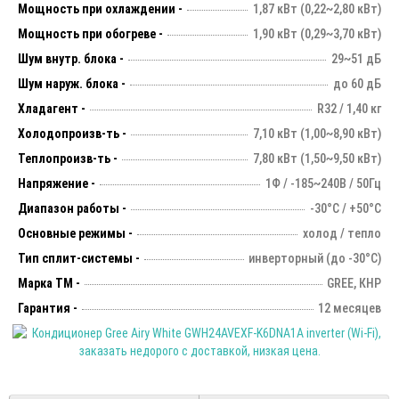
Мощность при охлаждении -
1,87 кВт (0,22~2,80 кВт)
Мощность при обогреве -
1,90 кВт (0,29~3,70 кВт)
Шум внутр. блока -
29~51 дБ
Шум наруж. блока -
до 60 дБ
Хладагент -
R32 / 1,40 кг
Холодопроизв-ть -
7,10 кВт (1,00~8,90 кВт)
Теплопроизв-ть -
7,80 кВт (1,50~9,50 кВт)
Напряжение -
1Ф / -185~240В / 50Гц
Диапазон работы -
-30°С / +50°С
Основные режимы -
холод / тепло
Тип сплит-системы -
инверторный (до -30°С)
Марка ТМ -
GREE, КНР
Гарантия -
12 месяцев