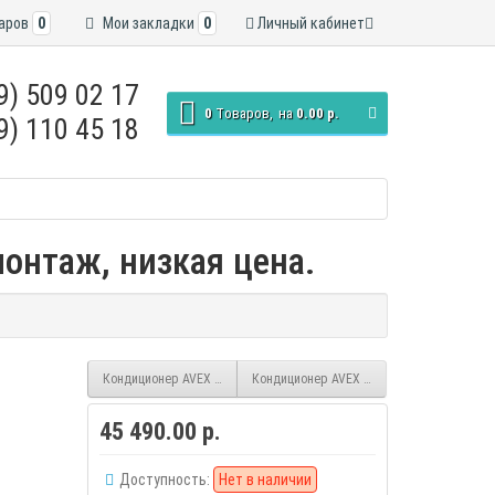
аров
0
Мои закладки
0
Личный кабинет
9) 509 02 17
0
Tоваров,
на
0.00 р.
9) 110 45 18
монтаж, низкая цена.
Кондиционер AVEX AC-12-QUB
Кондиционер AVEX AC-24-QUB
45 490.00 р.
Доступность:
Нет в наличии