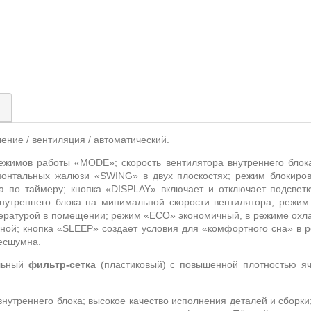
)
шение / вентиляция / автоматический.
ежимов работы «
MODE
»;
скорость вентилятора внутреннего блок
изонтальных жалюзи «
SWING
» в двух плоскостях; режим блокиро
 по таймеру; кнопка «
DISPLAY
» включает и отключает подсветк
нутреннего блока на минимальной скорости вентилятора; режим
пературой в помещении; режим «
ECO
» экономичный, в режиме охл
ной; кнопка «
SLEEP
» создает условия для «комфортного сна» в 
бесшумна.
льный
фильтр-сетка
(пластиковый) с повышенной плотностью яч
внутреннего блока; высокое качество исполнения деталей и сборки