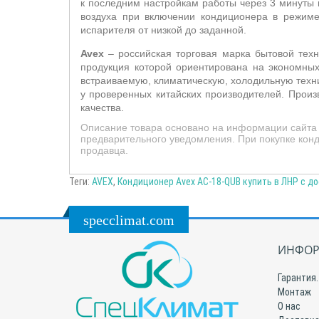
к последним настройкам работы через 3 минуты
воздуха п
ри включении кондиционера в режиме 
испарителя от низкой до заданной.
Avex
– российская торговая марка бытовой техн
продукция которой ориентирована на экономных
встраиваемую, климатическую, холодильную техник
у проверенных китайских производителей. Произ
качества.
Описание товара основано на информации сайта 
предварительного уведомления. При покупке конд
продавца.
Теги:
AVEX
,
Кондиционер Avex AC-18-QUB купить в ЛНР с д
specclimat.com
ИНФОР
Гарантия.
Монтаж
О нас