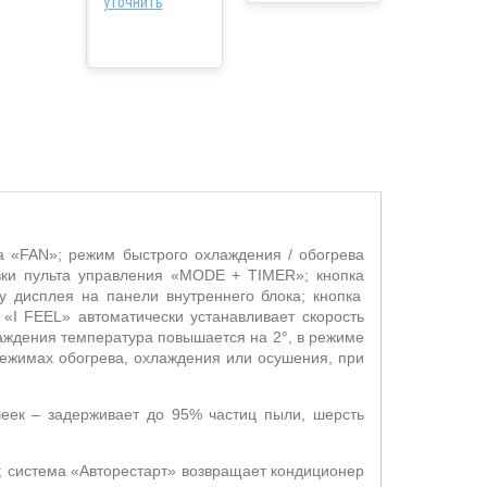
уточнить
а «
FAN
»; режим быстрого охлаждения / обогрева
вки пульта управления «
MODE
+
TIMER
»; кнопка
у дисплея на панели внутреннего блока; кнопка
 «
I
FEEL
» автоматически устанавливает скорость
аждения температура повышается на 2°, в режиме
режимах обогрева, охлаждения или осушения, при
еек – задерживает до 95% частиц пыли, шерсть
;
система «Авторестарт» возвращает кондиционер