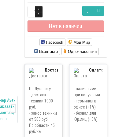
Нет в наличии
Facebook
Мой Мир
Вконтакте
Одноклассники
Доставка
Оплата
По Луганску
- наличными
- доставка
при получении
техники 1000
- терминал в
руб.
офисе (+1%)
- занос техники
- безнал для
от 500 руб
Юр.лиц (+5%)
По области 45
руб/км