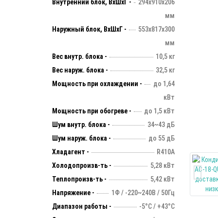
Внутренний блок, ВхШхГ -
294х910х206
мм
Наружный блок, ВхШхГ -
553х817х300
мм
Вес внутр. блока -
10,5 кг
Вес наруж. блока -
32,5 кг
Мощность при охлаждении -
до 1,64
кВт
Мощность при обогреве -
до 1,5 кВт
Шум внутр. блока -
34~43 дБ
Шум наруж. блока -
до 55 дБ
Хладагент -
R410А
Холодопроизв-ть -
5,28 кВт
Теплопроизв-ть -
5,42 кВт
Напряжение -
1Ф / -220~240В / 50Гц
Диапазон работы -
-5°С / +43°С