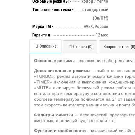
Основные режимы -
холод / тепло
Тип сплит-системы -
стандартный
(On/Off)
Марка ТМ -
AVEX, Россия
Гарантия -
12 мес
Описание
Отзывы (0)
Вопрос - ответ (0
Основные режимы
- охлаждение / обогрев / осу
Дополнительные режимы
– выбор основных р
«
TURBO
»; режим автоматического качания гор
«TIMER» включения и выключения кондиционера
«
MUTE
» активирует беззвучный режим работы в
вентилятора и температуру в соответствии с тем
обогрева температура понижается на 2° от задан
этом скорость вентилятора минимальна и почти 
Фильтры очистки
– механический предварите
животных, тополиный пух, волокна и т.п.;
Функции и особенности
– классический дизайн 