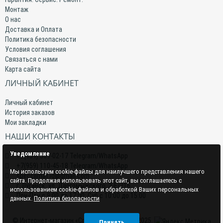
Монтаж
О нас
Доставка и Оплата
Политика безопасности
Условия соглашения
Связаться с нами
Карта сайта
ЛИЧНЫЙ КАБИНЕТ
Личный кабинет
История заказов
Мои закладки
НАШИ КОНТАКТЫ
Уведомление
+7(959) 509-02-17 Telegram/WhatsApp
+7(959) 110-45-18 Telegram/WhatsApp
Мы используем cookie-файлы для наилучшего представления нашего
specclimat.lg@gmail.com
сайта. Продолжая использовать этот сайт, вы соглашаетесь с
г. Луганск, ул. Даргомыжского, 2-Е/216
использованием cookie-файлов и обработкой Ваших персональных
Пон-Птн с 9:00 до 17:00; Суб с 10:00 до 15:00
данных.
Политика безопасности
© Интернет-магазин «СпецКлимат» 2015–2025.
Принять