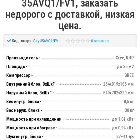
35AVQ1/FV1, заказать
недорого с доставкой, низкая
цена.
Код товара:
Sky 35AVQ1/FV1
0 отзывов
Производитель -
Gree, КНР
Площадь -
до 35 м2
Компрессор -
GREE
Внутренний блок, ВхШхГ -
254х819х185 мм
Наружный блок, ВхШхГ -
540х782х320 мм
Вес внутр. блока -
8,5 кг
Вес наруж. блока -
30 кг
Мощность при охлаждении -
до 1,01 кВт
Мощность при обогреве -
до 0,94 кВт
Шум внутр. блока -
27~41 дБ