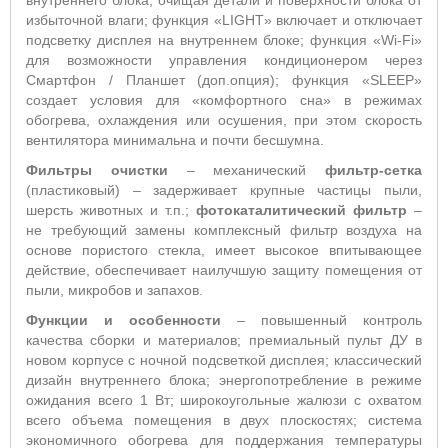
внутреннего блока, очищая детали и поверхности блока от
избыточной влаги; функция «LIGHT» включает и отключает
подсветку дисплея на внутреннем блоке; функция «Wi-Fi»
для возможности управления кондиционером через
Смартфон / Планшет (доп.опция); функция «SLEEP»
создает условия для «комфортного сна» в режимах
обогрева, охлаждения или осушения, при этом скорость
вентилятора минимальна и почти бесшумна.
Фильтры очистки
– механический
фильтр-сетка
(пластиковый) – задерживает крупные частицы пыли,
шерсть животных и т.п.;
фотокаталитический фильтр
–
не требующий замены комплексный фильтр воздуха на
основе пористого стекла, имеет высокое впитывающее
действие, обеспечивает наилучшую защиту помещения от
пыли, микробов и запахов.
Функции и особенности
– повышенный контроль
качества сборки и материалов; премиальный пульт ДУ в
новом корпусе с ночной подсветкой дисплея; классический
дизайн внутреннего блока; энергопотребление в режиме
ожидания всего 1 Вт; широкоугольные жалюзи с охватом
всего объема помещения в двух плоскостях; система
экономичного обогрева для поддержания температуры