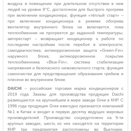
воздуха в помещении при длительном отсутствии в нем
людей на уровне 8°С, достаточном для быстрого прогрева
при включении кондиционера; функция «тёплый старт» –
при включении кондиционера в режиме обогрева
вентилятор внутреннего блока не включается, пока
теплообменник не прогреется до заданной температуры;
авторестарт – возвращает кондиционер к работе по
последним настройкам после перебоя в электросети;
самодиагностика; антикоррозионная защита «Green-Fin»
наружного блока; антикоррозионное покрытие
теплообменника «Blue-Fin»; система стабилизации
напряжения и безопасного низковольтного старта; функция
самоочистки для предотвращения образования грибков и
плесени во внутреннем блоке.
DAICHI
– российская торговая марка кондиционеров с
2019 года. Заказы для производства продукции Daichi
размещаются на крупнейшем в мире заводе Gree в КНР. С
1996 года продукция Gree ежегодно признается компанией
№1 в Китае и входит в первую десятку ведущих мировых
производителей. Производство сосредоточено на 9-ти
крупных заводах, шесть из них находятся на территории
КНР, три предприятия расположены во Вьетнаме,