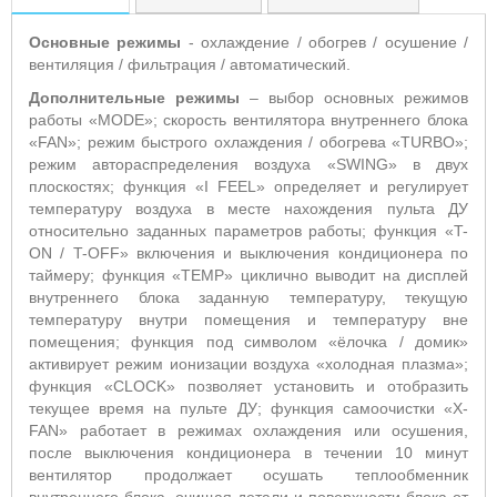
Основные режимы
- охлаждение / обогрев / осушение /
вентиляция / фильтрация / автоматический.
Дополнительные режимы
– выбор основных режимов
работы «MODE»; скорость вентилятора внутреннего блока
«FAN»; режим быстрого охлаждения / обогрева «TURBO»;
режим автораспределения воздуха «SWING» в двух
плоскостях; функция «I FEEL» определяет и регулирует
температуру воздуха в месте нахождения пульта ДУ
относительно заданных параметров работы; функция «T-
ON / T-OFF» включения и выключения кондиционера по
таймеру; функция «TEMP» циклично выводит на дисплей
внутреннего блока заданную температуру, текущую
температуру внутри помещения и температуру вне
помещения; функция под символом «ёлочка / домик»
активирует режим ионизации воздуха «холодная плазма»;
функция «CLOCK» позволяет установить и отобразить
текущее время на пульте ДУ; функция самоочистки «X-
FAN» работает в режимах охлаждения или осушения,
после выключения кондиционера в течении 10 минут
вентилятор продолжает осушать теплообменник