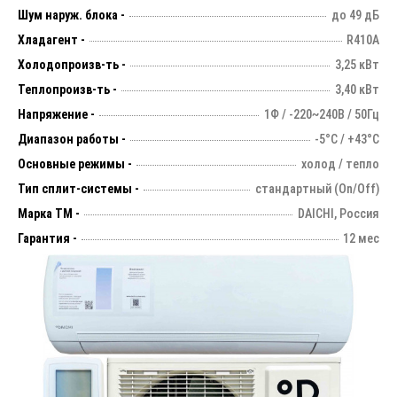
Шум наруж. блока -
до 49 дБ
Хладагент -
R410А
Холодопроизв-ть -
3,25 кВт
Теплопроизв-ть -
3,40 кВт
Напряжение -
1Ф / -220~240В / 50Гц
Диапазон работы -
-5°С / +43°С
Основные режимы -
холод / тепло
Тип сплит-системы -
стандартный (On/Off)
Марка ТМ -
DAICHI, Россия
Гарантия -
12 мес